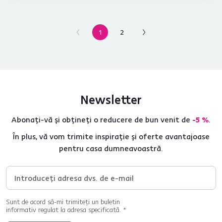
1
2
Pagina
Pagina
anterioară
următoare
Newsletter
Abonați-vă și obțineți o reducere de bun venit de
-5 %
.
În plus, vă vom trimite inspirație și oferte avantajoase
pentru casa dumneavoastră.
Sunt de acord să-mi trimiteți un buletin
informativ regulat la adresa specificată. *