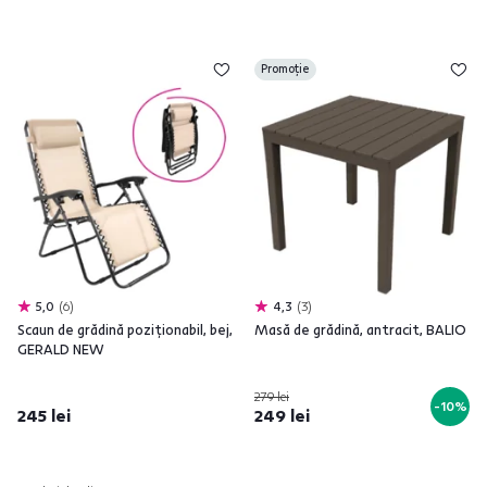
Promoție
5,0
6
4,3
3
Scaun de grădină poziţionabil, bej,
Masă de grădină, antracit, BALIO
GERALD NEW
279 lei
-10%
245 lei
249 lei