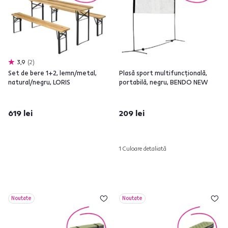
3,9
2
Set de bere 1+2, lemn/metal,
Plasă sport multifuncţională,
natural/negru, LORIS
portabilă, negru, BENDO NEW
619 lei
209 lei
1 Culoare detaliată
Noutate
Noutate