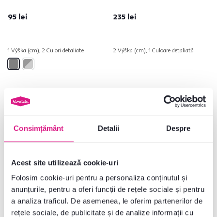
95 lei
235 lei
1 Výška (cm), 2 Culori detaliate
2 Výška (cm), 1 Culoare detaliată
Lichidare stoc
Consimțământ
Detalii
Despre
Acest site utilizează cookie-uri
Folosim cookie-uri pentru a personaliza conținutul și
anunțurile, pentru a oferi funcții de rețele sociale și pentru
a analiza traficul. De asemenea, le oferim partenerilor de
rețele sociale, de publicitate și de analize informații cu
4,5
3
5,0
6