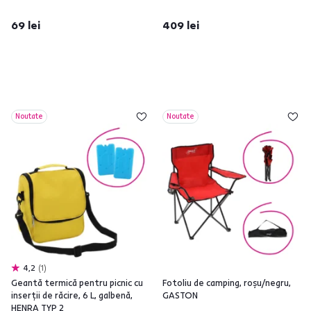
69 lei
409 lei
Noutate
Noutate
4,2
1
Geantă termică pentru picnic cu
Fotoliu de camping, roşu/negru,
inserţii de răcire, 6 L, galbenă,
GASTON
HENRA TYP 2