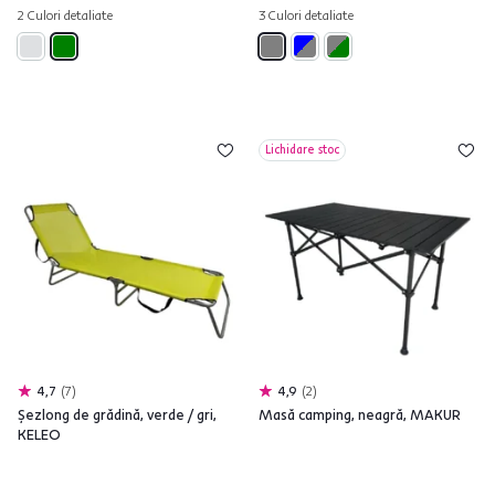
2 Culori detaliate
3 Culori detaliate
Lichidare stoc
4,7
7
4,9
2
Şezlong de grădină, verde / gri,
Masă camping, neagră, MAKUR
KELEO