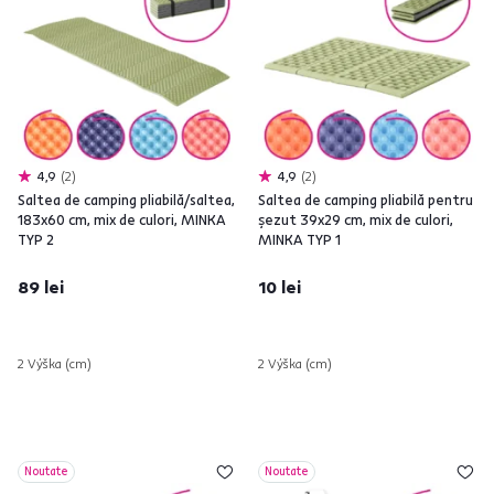
4,9
2
4,9
2
Saltea de camping pliabilă/saltea,
Saltea de camping pliabilă pentru
183x60 cm, mix de culori, MINKA
şezut 39x29 cm, mix de culori,
TYP 2
MINKA TYP 1
89 lei
10 lei
2 Výška (cm)
2 Výška (cm)
Noutate
Noutate