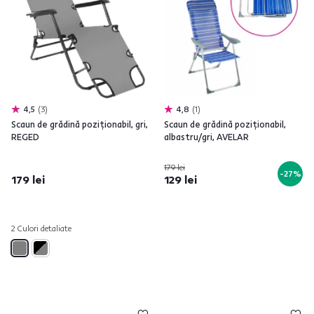
4,5
3
4,8
1
Scaun de grădină poziţionabil, gri,
Scaun de grădină poziţionabil,
REGED
albastru/gri, AVELAR
179 lei
-27%
179 lei
129 lei
2 Culori detaliate