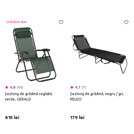
Lichidare stoc
4,8
45
4,7
7
Şezlong de grădină reglabil,
Şezlong de grădină, negru / gri,
verde, GERALD
KELEO
415 lei
179 lei