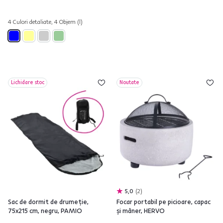
4 Culori detaliate, 4 Objem (l)
Lichidare stoc
Noutate
5,0
2
Sac de dormit de drumeţie,
Focar portabil pe picioare, capac
75x215 cm, negru, PAMIO
şi mâner, HERVO