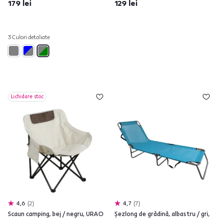
179 lei
129 lei
3 Culori detaliate
Lichidare stoc
4,6
2
4,7
7
Scaun camping, bej / negru, URAO
Şezlong de grădină, albastru / gri,