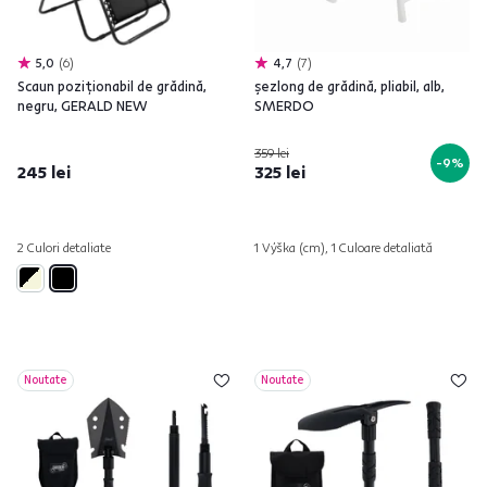
5,0
6
4,7
7
Scaun poziţionabil de grădină,
şezlong de grădină, pliabil, alb,
negru, GERALD NEW
SMERDO
359 lei
-9%
245 lei
325 lei
2 Culori detaliate
1 Výška (cm), 1 Culoare detaliată
Noutate
Noutate