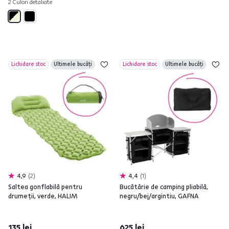
2 Culori detaliate
Lichidare stoc
Ultimele bucăți
Lichidare stoc
Ultimele bucăți
4,9
2
4,4
1
Saltea gonflabilă pentru
Bucătărie de camping pliabilă,
drumeţii, verde, HALIM
negru/bej/argintiu, GAFNA
135 lei
625 lei