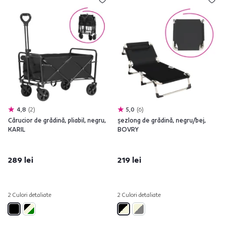
4,8
2
5,0
6
Cărucior de grădină, pliabil, negru,
şezlong de grădină, negru/bej,
KARIL
BOVRY
289 lei
219 lei
2 Culori detaliate
2 Culori detaliate