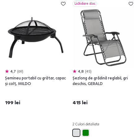
Lichidare stoc
4,7
69
4,8
45
Şemineu portabil cu grătar, capac
Şezlong de grădină reglabil, gri
şi colţ, MILDO
deschis, GERALD
199 lei
415 lei
2 Culori detaliate