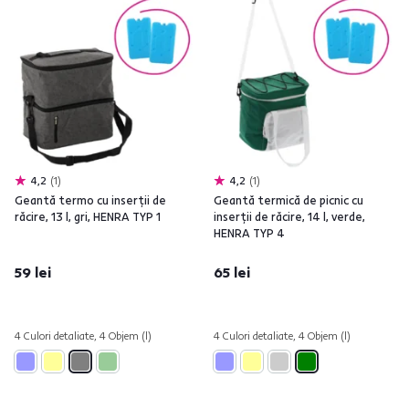
4,2
1
4,2
1
Geantă termo cu inserţii de
Geantă termică de picnic cu
răcire, 13 l, gri, HENRA TYP 1
inserţii de răcire, 14 l, verde,
HENRA TYP 4
59 lei
65 lei
4 Culori detaliate, 4 Objem (l)
4 Culori detaliate, 4 Objem (l)