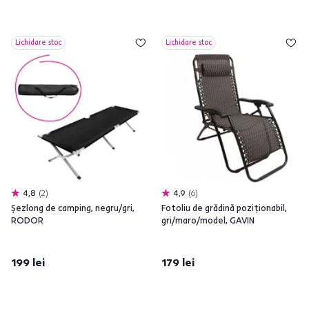
Lichidare stoc
Lichidare stoc
4,8
2
4,9
6
Şezlong de camping, negru/gri,
Fotoliu de grădină poziţionabil,
RODOR
gri/maro/model, GAVIN
199 lei
179 lei