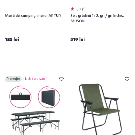
5,0
1
Masă de camping, maro, ARTUR
Set grădină 1+2, gri / gri închis,
MUSON
185 lei
519 lei
Promoție
Lichidare stoc