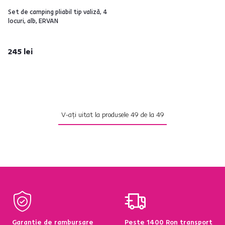
Set de camping pliabil tip valiză, 4
locuri, alb, ERVAN
245 lei
V-ați uitat la produsele
49
de la
49
Garanție de rambursare
Peste 1400 Ron transport