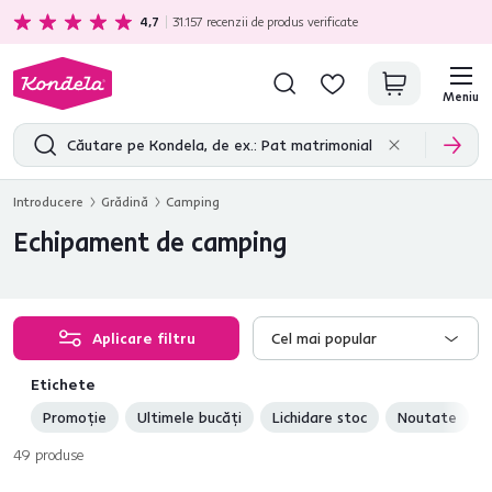
Cadou gratuit
pentru fiecare achiziție în valoare de minim 1000 lei.
4,7
31.157
recenzii de produs verificate
Meniu
Introducere
Grădină
Camping
Echipament de camping
Aplicare filtru
Cel mai popular
Etichete
Promoție
Ultimele bucăți
Lichidare stoc
Noutate
49
produse