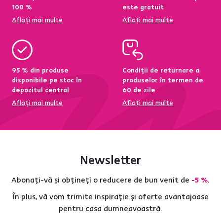
100 %
este gratuit
Aflați mai multe
Aflați mai multe
95 % din produse
Condiții de returnare a
disponibile pe stoc în
produselor în termen de
depozitul central
60 de zile
Aflați mai multe
Aflați mai multe
Newsletter
Abonați-vă și obțineți o reducere de bun venit de
-5 %
.
În plus, vă vom trimite inspirație și oferte avantajoase
pentru casa dumneavoastră.