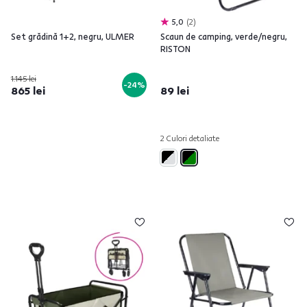
5,0
2
Set grădină 1+2, negru, ULMER
Scaun de camping, verde/negru,
RISTON
1.145 lei
-24%
865 lei
89 lei
2 Culori detaliate