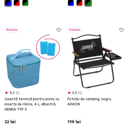
Noutate
Noutate
4,2
1
5,0
1
Geantă termică pentru picnic cu
Fotoliu de camping, negru,
inserţii de răcire, 4 L, albastră,
AIMON
HENRA TYP 3
22 lei
119 lei