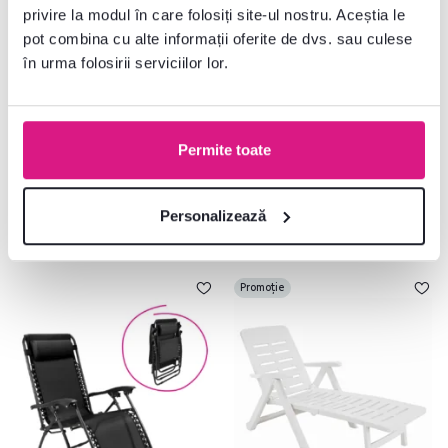
privire la modul în care folosiți site-ul nostru. Aceștia le
Scaun poziţionabil de grădină,
şezlong de grădină, gri/bej,
negru, REGED
BOVRY
pot combina cu alte informații oferite de dvs. sau culese
în urma folosirii serviciilor lor.
179 lei
219 lei
Permite toate
2 Culori detaliate
2 Culori detaliate
Personalizează
Promoție