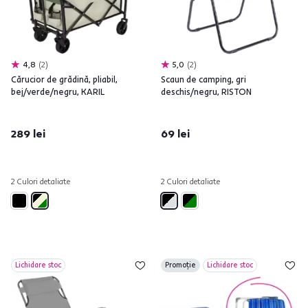
4,8
2
5,0
2
Cărucior de grădină, pliabil,
Scaun de camping, gri
bej/verde/negru, KARIL
deschis/negru, RISTON
289 lei
69 lei
2 Culori detaliate
2 Culori detaliate
Lichidare stoc
Promoție
Lichidare stoc