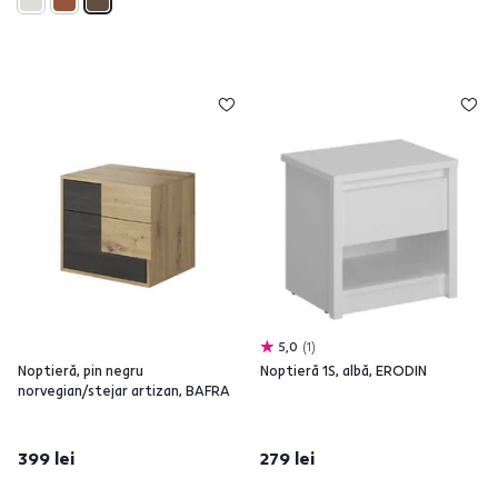
5,0
1
Noptieră, pin negru
Noptieră 1S, albă, ERODIN
norvegian/stejar artizan, BAFRA
399 lei
279 lei