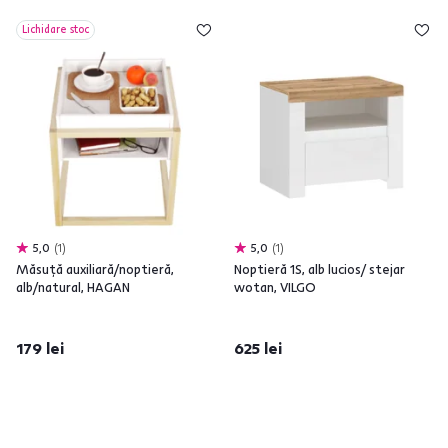
Lichidare stoc
5,0
1
5,0
1
Măsuţă auxiliară/noptieră,
Noptieră 1S, alb lucios/ stejar
alb/natural, HAGAN
wotan, VILGO
179 lei
625 lei