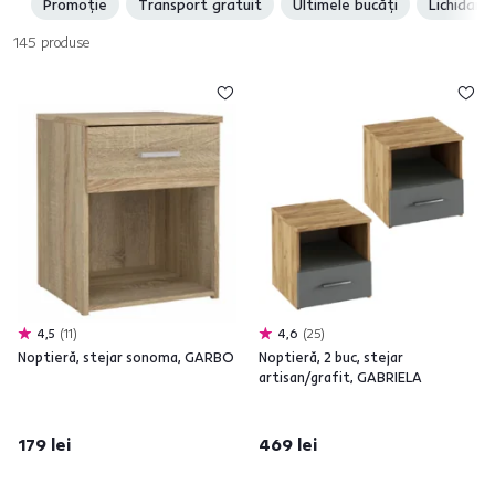
Promoție
Transport gratuit
Ultimele bucăți
Lichidare
dumneavoastră. Alegeţi-o pe cea care se potriveşte cel mai bine cu stilul
dormitorului dvs.
145
produse
4,5
11
4,6
25
Noptieră, stejar sonoma, GARBO
Noptieră, 2 buc, stejar
artisan/grafit, GABRIELA
179 lei
469 lei