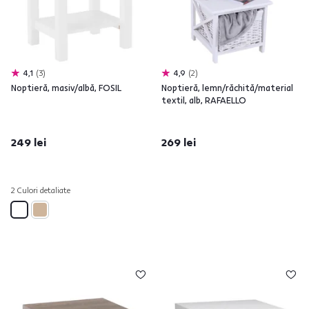
4,1
3
4,9
2
Noptieră, masiv/albă, FOSIL
Noptieră, lemn/răchită/material
textil, alb, RAFAELLO
249 lei
269 lei
2 Culori detaliate