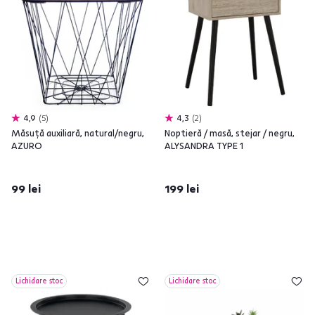
4,9
5
4,3
2
Măsuţă auxiliară, natural/negru,
Noptieră / masă, stejar / negru,
AZURO
ALYSANDRA TYPE 1
99 lei
199 lei
Lichidare stoc
Lichidare stoc