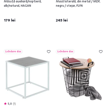
Măsuţă auxiliară/noptieră,
Masă laterală, din metal / MDF,
alb/natural, HAGAN
negru / stejar, FLYN
179 lei
245 lei
Lichidare stoc
Lichidare stoc
5,0
1