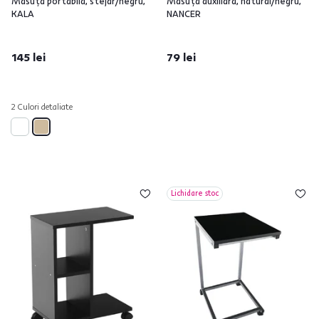
Măsuţă portabilă, stejar/negru,
Măsuţă auxiliară, natural/negru,
KALA
NANCER
145 lei
79 lei
2 Culori detaliate
Lichidare stoc