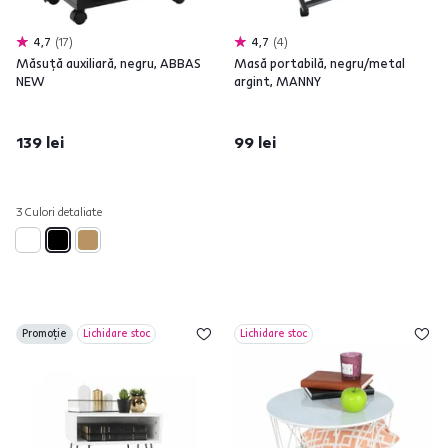
4,7
17
4,7
4
Măsuţă auxiliară, negru, ABBAS
Masă portabilă, negru/metal
NEW
argint, MANNY
139 lei
99 lei
3 Culori detaliate
Promoție
Lichidare stoc
Lichidare stoc