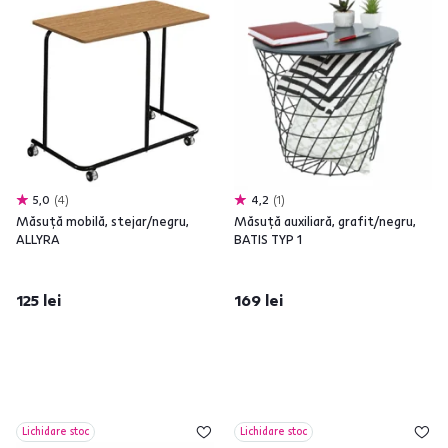
5,0
4
4,2
1
Măsuţă mobilă, stejar/negru,
Măsuţă auxiliară, grafit/negru,
ALLYRA
BATIS TYP 1
125 lei
169 lei
Lichidare stoc
Lichidare stoc