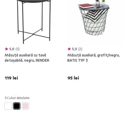
5,0
5
5,0
2
Măsuţă auxiliară cu tavă
Măsuţă auxiliară, grafit/negru,
detaşabilă, negru, RENDER
BATIS TYP 3
119 lei
95 lei
3 Culori detaliate