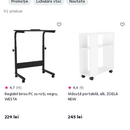
Promoție
Lichidare stoc
Noutate
sunt potrivite pentru fiecare cameră, fie pe hol, în bucătărie sau în
dormitor
. Bucuraţi-vă de piese de calitate într-o varietate de modele şi
92
produse
culori. De asemenea, oferim diverse seturi.
4,7
14
4,6
9
Reglabil birou PC cu roţi, negru,
Măsuţă portabilă, alb, ZOELA
WESTA
NEW
229 lei
245 lei