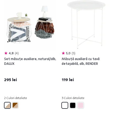
4,8
4
5,0
5
Set măsuţe auxiliare, natural/alb,
Măsuţă auxiliară cu tavă
DALUX
detaşabilă, alb, RENDER
295 lei
119 lei
2 Culori detaliate
3 Culori detaliate