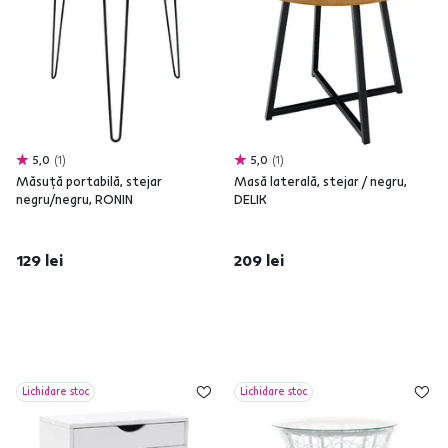
5,0
1
5,0
1
Măsuţă portabilă, stejar
Masă laterală, stejar / negru,
negru/negru, RONIN
DELIK
129 lei
209 lei
Lichidare stoc
Lichidare stoc