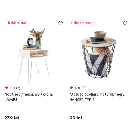
Lichidare stoc
Lichidare stoc
5,0
2
4,6
5
Noptieră / masă, alb / crom,
Măsuţă auxiliară, natural/negru,
LAMEJ
NANCER TYP 2
239 lei
99 lei