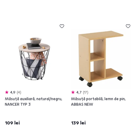
4,9
4
4,7
17
Măsuţă auxiliară, natural/negru,
Măsuţă portabilă, lemn de pin,
NANCER TYP 3
ABBAS NEW
109 lei
139 lei