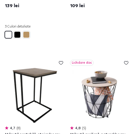
139 lei
109 lei
3 Culori detaliate
Lichidare stoc
4,7
8
4,8
5