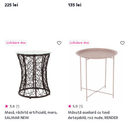
225 lei
135 lei
Lichidare stoc
Lichidare stoc
3,6
1
5,0
5
Masă, răchită artificială, maro,
Măsuţă auxiliară cu tavă
SALMAR NEW
detaşabilă, roz nude, RENDER