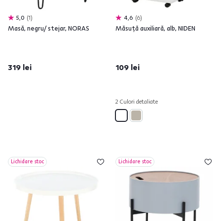
5,0
1
4,6
6
Masă, negru/ stejar, NORAS
Măsuţă auxiliară, alb, NIDEN
319 lei
109 lei
2 Culori detaliate
Lichidare stoc
Lichidare stoc