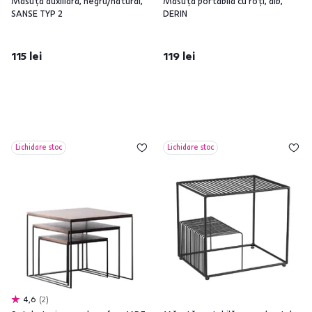
Măsuţă auxiliară, negru/natural,
Măsuţă portabilă cu roţi, alb,
SANSE TYP 2
DERIN
115 lei
119 lei
Lichidare stoc
Lichidare stoc
4,6
2