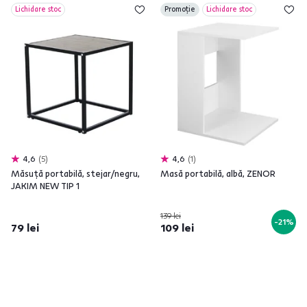
Lichidare stoc
Promoție
Lichidare stoc
4,6
5
4,6
1
Măsuţă portabilă, stejar/negru,
Masă portabilă, albă, ZENOR
JAKIM NEW TIP 1
139 lei
-21%
79 lei
109 lei