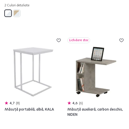
2 Culori detaliate
Lichidare stoc
4,7
8
4,6
6
Măsuţă portabilă, albă, KALA
Măsuţă auxiliară, carbon deschis,
NIDEN