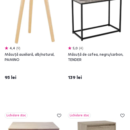
4,4
9
5,0
4
Măsuţă auxiliară, alb/natural,
Măsuţă de cafea, negru/carbon,
PAMINO
TENDER
95 lei
139 lei
Lichidare stoc
Lichidare stoc