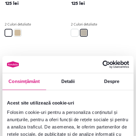
125 lei
125 lei
2 Culori detaliate
2 Culori detaliate
Lichidare stoc
Consimțământ
Detalii
Despre
Acest site utilizează cookie-uri
Folosim cookie-uri pentru a personaliza conținutul și
anunțurile, pentru a oferi funcții de rețele sociale și pentru
a analiza traficul. De asemenea, le oferim partenerilor de
5,0
2
Masă laterală / de noapte, stejar
Măsuţă auxiliară/noptieră,
rețele sociale, de publicitate și de analize informații cu