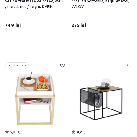
Set de trei mese de cafea, MDF
Măsuţă portabilă, negru/metal,
/ metal, nuc / negru, DVEIN
WILOV
749 lei
275 lei
Lichidare stoc
5,0
1
4,6
1