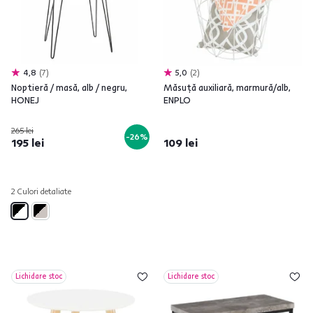
4,8
7
5,0
2
Noptieră / masă, alb / negru,
Măsuţă auxiliară, marmură/alb,
HONEJ
ENPLO
265 lei
-26%
195 lei
109 lei
2 Culori detaliate
Lichidare stoc
Lichidare stoc