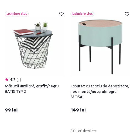
Lichidare stoc
Lichidare stoc
4,7
4
Măsuţă auxiliară, grafit/negru,
Taburet cu spaţiu de depozitare,
BATIS TYP 2
neo mentă/natural/negru,
MOSAI
99 lei
149 lei
2 Culori detaliate