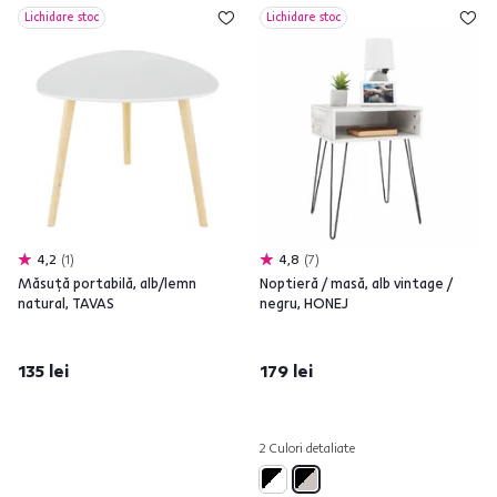
Lichidare stoc
Lichidare stoc
4,2
1
4,8
7
Măsuţă portabilă, alb/lemn
Noptieră / masă, alb vintage /
natural, TAVAS
negru, HONEJ
135 lei
179 lei
2 Culori detaliate