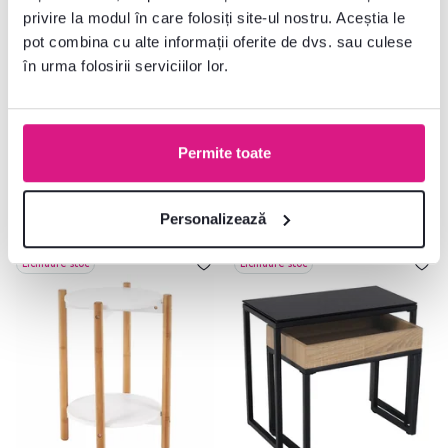
/ crom, LAMEJ
stejar/negru, VIRED
privire la modul în care folosiți site-ul nostru. Aceștia le
pot combina cu alte informații oferite de dvs. sau culese
în urma folosirii serviciilor lor.
239 lei
245 lei
2 Culori detaliate
1 Material
Permite toate
Personalizează
Lichidare stoc
Lichidare stoc