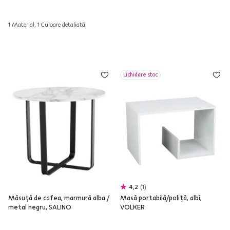
1 Material, 1 Culoare detaliată
Lichidare stoc
4,2
1
Măsuţă de cafea, marmură alba /
Masă portabilă/poliţă, albî,
metal negru, SALINO
VOLKER