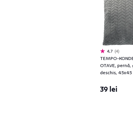
OLAJA
2
ORVIN
2
OTAVE
4
PETES
1
RABITA
6
RABITA TIPUL 7
1
4,7
4
RANUE
2
TEMPO-KOND
OTAVE, pernă, 
REBELA
1
deschis, 45x45
RENIFE
1
ROMEDA
1
39 lei
ROSALINE
1
SAGITA
1
SAMANTE
1
SARTI
1
SEOLA
1
SERGI
3