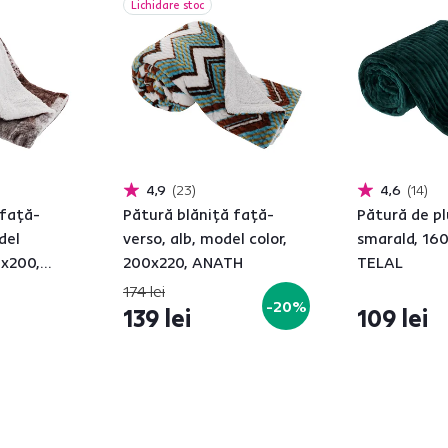
Lichidare stoc
4,9
23
4,6
14
 faţă-
Pătură blăniţă faţă-
Pătură de pl
del
verso, alb, model color,
smarald, 16
0x200,
200x220, ANATH
TELAL
174 lei
-20%
139 lei
109 lei