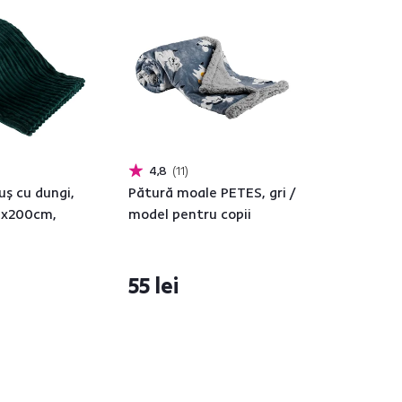
4,8
11
uş cu dungi,
Pătură moale PETES, gri /
0x200cm,
model pentru copii
55 lei