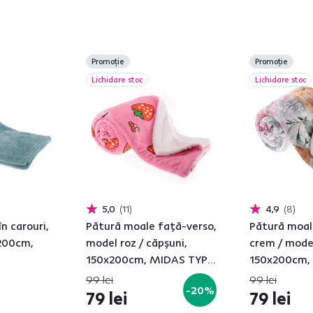
Promoție
Promoție
Lichidare stoc
Lichidare stoc
5,0
11
4,9
8
în carouri,
Pătură moale faţă-verso,
Pătură moal
200cm,
model roz / căpşuni,
crem / mode
150x200cm, MIDAS TYPE
150x200cm,
1
99 lei
99 lei
-20%
79 lei
79 lei