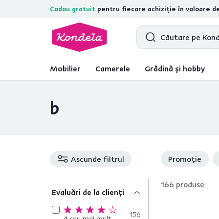
Cadou gratuit
pentru fiecare achiziție în valoare d
4,7
31.375
recenzii de produs verific
Mobilier
Camerele
Grădină și hobby
b
Ascunde filtrul
Promoție
166
produse
Evaluări de la clienți
156
4 sau mai mult