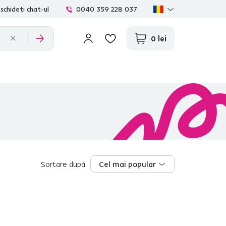
schideți chat-ul
0040 359 228 037
0 lei
Sortare după
Cel mai popular
Cel mai popular