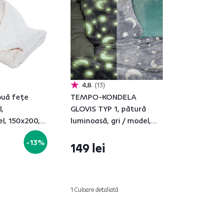
4,8
13
ouă feţe
TEMPO-KONDELA
,
GLOVIS TYP 1, pătură
l, 150x200,
luminoasă, gri / model,
150x200 cm
-13%
149 lei
1 Culoare detaliată