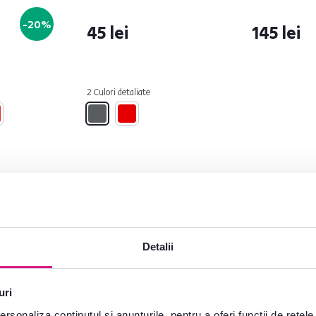
SAMANTE
-20%
45 lei
145 lei
2 Culori detaliate
Lichidare stoc
Promoție
Lichidare stoc
Detalii
uri
rsonaliza conținutul și anunțurile, pentru a oferi funcții de rețele