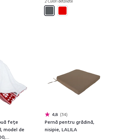
2 Culori detaliate
4,8
34
ouă feţe
Pernă pentru grădină,
l, model de
nisipie, LALILA
00,