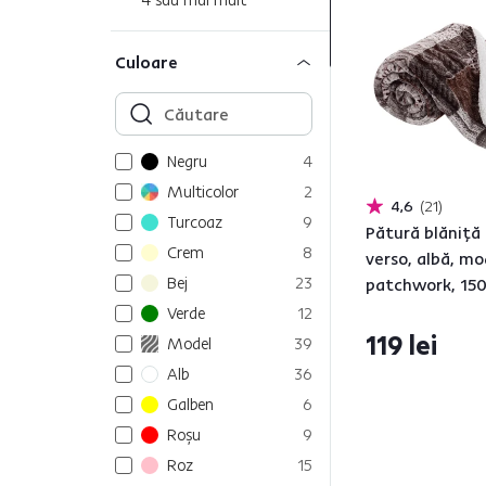
Culoare
Negru
4
Multicolor
2
4,6
21
Turcoaz
9
Pătură blăniţă
Crem
8
verso, albă, mo
Bej
23
patchwork, 15
SARTI
Verde
12
119 lei
Model
39
Alb
36
Galben
6
Roşu
9
Roz
15