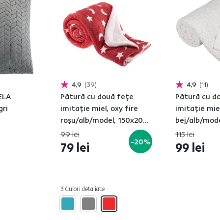
4,9
39
4,9
11
ELA
Pătură cu două feţe
Pătură cu d
gri
imitaţie miel, oxy fire
imitaţie miel
roşu/alb/model, 150x200,
bej/alb/mode
NAVO
AVANTI
99 lei
115 lei
-20%
79 lei
99 lei
3 Culori detaliate