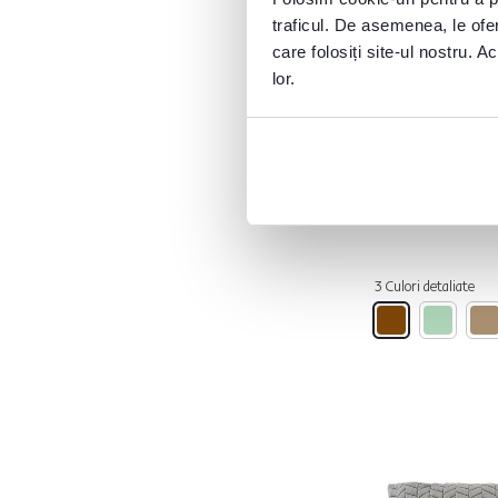
traficul. De asemenea, le ofer
LALAN
2
4,8
34
care folosiți site-ul nostru. A
LALILA
3
Pernă pentru s
lor.
LEGNO
3
grădină, maro î
LUANG
2
LALILA
LUSEN
1
MALENA
1
62 lei
MARIO
1
MARIS
1
MARITA
1
3 Culori detaliate
MEDISA
2
MIDAS
2
NAKIA
1
NATALE
2
NATALE TYP 1
2
NAVO
3
NOLAN
3