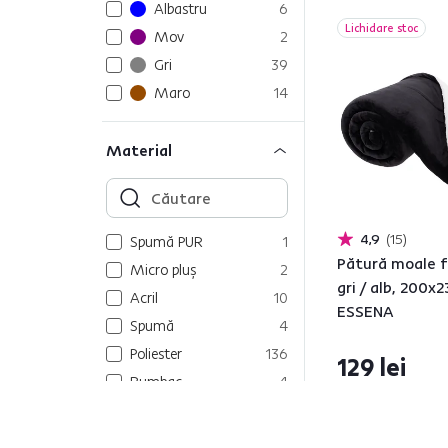
Albastru
6
Lichidare stoc
Mov
2
Gri
39
Maro
14
Material
4,9
15
Spumă PUR
1
Pătură moale f
Micro pluş
2
gri / alb, 200x
Acril
10
ESSENA
Spumă
4
Poliester
136
129 lei
Bumbac
4
Material textil
32