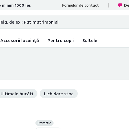
e minim 1000 lei.
ate
Formular de contact
De
Accesorii locuință
Pentru copii
Saltele
Ultimele bucăți
Lichidare stoc
Promoție