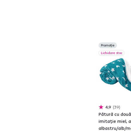
Model
AKRA
1
ALITA
7
Promoție
ALMEDE
3
Lichidare stoc
ANATH
1
ANEYO
2
ANIME
1
ANKEA
3
ARDLE TYP1
2
ARMONI
2
ARYO
3
4,9
39
Pătură cu două
ASTANA
2
imitaţie miel, 
AVANTI
1
albastru/alb/m
CHALET
8