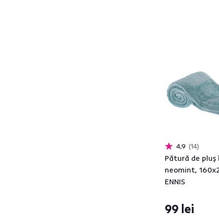
SULIA
2
TAMES
1
TAVAU
2
TELAL
1
TENEN
3
TOLA
2
UJAN
2
UNIKORN
1
URELA
1
USALE
4
4,9
14
VALETI
2
Pătură de pluş 
VANKE
4
neomint, 160x
VILNUS TYP1
2
ENNIS
VLELMA
2
ZANIS
4
99 lei