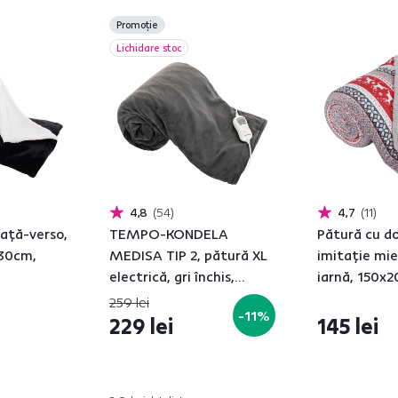
Promoție
Lichidare stoc
4,8
54
4,7
11
aţă-verso,
TEMPO-KONDELA
Pătură cu d
230cm,
MEDISA TIP 2, pătură XL
imitaţie mie
electrică, gri închis,
iarnă, 150x2
130x180 cm
259 lei
-11%
229 lei
145 lei