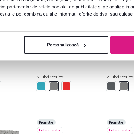
im partenerilor de rețele sociale, de publicitate și de analize info
4,9
39
4,8
54
ceștia le pot combina cu alte informații oferite de dvs. sau culese î
caun de
Pătură cu două feţe
TEMPO-KO
nchis,
imitaţie miel,
MEDISA TIP 
gri/alb/model, 150x200,
electrică, mo
NAVO
stea, 130x1
275 lei
Personalizează
99 lei
249 lei
3 Culori detaliate
2 Culori detaliate
Promoție
Promoție
Lichidare stoc
Lichidare stoc