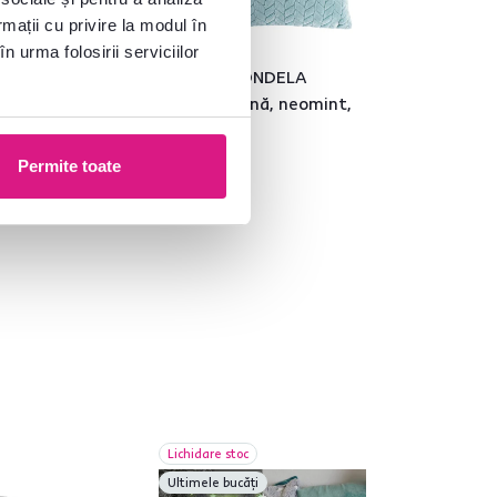
rmații cu privire la modul în
5,0
10
n urma folosirii serviciilor
NDELA
TEMPO-KONDELA
1, pătură XL
OTAVE, pernă, neomint,
del gri /
45x45
80 cm
Permite toate
-9%
39 lei
Lichidare stoc
Ultimele bucăți