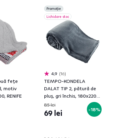
Promoție
Lichidare stoc
4,9
16
ouă feţe
TEMPO-KONDELA
l, motiv
DALAT TIP 2, pătură de
00, RENIFE
pluş, gri închis, 180x220
cm
85 lei
-18%
69 lei