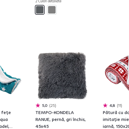
2 Culori detaliate
5,0
25
4,8
11
 feţe
TEMPO-KONDELA
Pătură cu d
aqua
RANUE, pernă, gri închis,
imitaţie mie
odel,
45x45
iarnă, 150x2