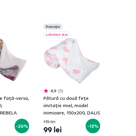
Promoție
Lichidare stoc
4,9
5
e faţă-verso,
Pătură cu două feţe
l,
imitaţie miel, model
 REBELA
inimioare, 150x200, DALIS
115 lei
-20%
-13%
99 lei