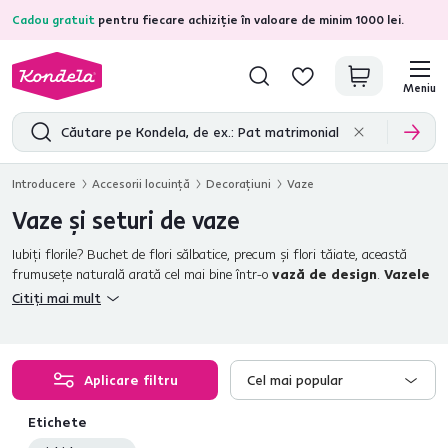
Cadou gratuit
pentru fiecare achiziție în valoare de minim 1000 lei.
4,7
31.333
recenzii de produs verificate
Meniu
Introducere
Accesorii locuinţă
Decoraţiuni
Vaze
Vaze şi seturi de vaze
Iubiţi florile? Buchet de flori sălbatice, precum şi flori tăiate, această
frumuseţe naturală arată cel mai bine într-o
vază de design
.
Vazele
elegante din oferta noastră
sunt realizate din sticlă de calitate. Pe
Citiți mai mult
lângă funcţia lor practică, ele sunt în acelaşi timp un element decorativ
recunoscător care face orice cameră specială. Vor ieşi în evidenţă minunat
pe
masă
,
raft
şi
comodă
. Creaţi o natură moartă originală din flori şi
lăsaţi una dintre vazele moderne să iasă în evidenţă. Vazele noastre vor
Aplicare filtru
Cel mai popular
avea grijă de
o atmosferă excepţională pentru orice ocazie.
Etichete