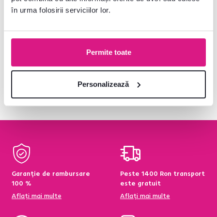
89 lei
în urma folosirii serviciilor lor.
Permite toate
V-ați uitat la produsele
5
de la
5
Personalizează
Garanție de rambursare
Peste 1400 Ron transport
100 %
este gratuit
Aflați mai multe
Aflați mai multe