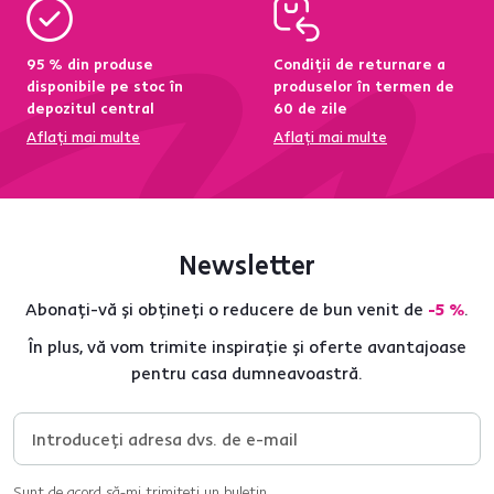
95 % din produse
Condiții de returnare a
disponibile pe stoc în
produselor în termen de
depozitul central
60 de zile
Aflați mai multe
Aflați mai multe
Newsletter
Abonați-vă și obțineți o reducere de bun venit de
-5 %
.
În plus, vă vom trimite inspirație și oferte avantajoase
pentru casa dumneavoastră.
Sunt de acord să-mi trimiteți un buletin