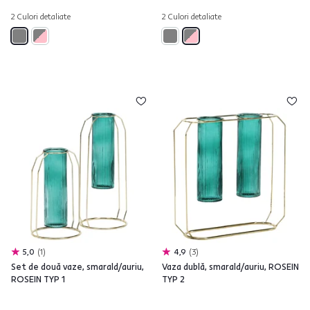
2 Culori detaliate
2 Culori detaliate
5,0
1
4,9
3
Set de două vaze, smarald/auriu,
Vaza dublă, smarald/auriu, ROSEIN
ROSEIN TYP 1
TYP 2