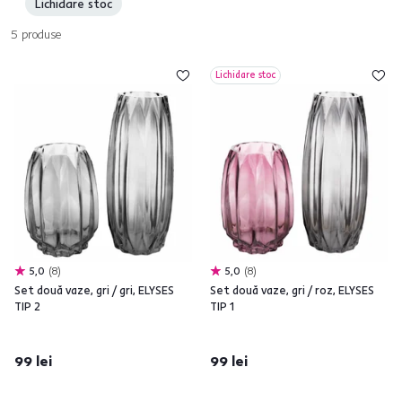
Lichidare stoc
5
produse
Lichidare stoc
5,0
8
5,0
8
Set două vaze, gri / gri, ELYSES
Set două vaze, gri / roz, ELYSES
TIP 2
TIP 1
99 lei
99 lei