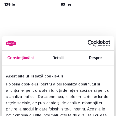
159 lei
85 lei
Lichidare stoc
Consimțământ
Detalii
Despre
Acest site utilizează cookie-uri
Folosim cookie-uri pentru a personaliza conținutul și
anunțurile, pentru a oferi funcții de rețele sociale și pentru
4,8
3
a analiza traficul. De asemenea, le oferim partenerilor de
Vaze, set de 2, verde/chihlimbar,
rețele sociale, de publicitate și de analize informații cu
GLOW
privire la modul în care folosiți site-ul nostru. Aceștia le
pot combina cu alte informații oferite de dvs. sau culese