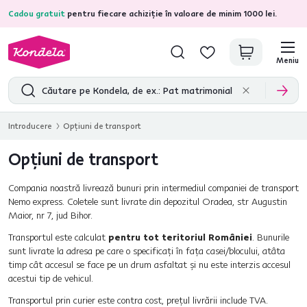
Cadou gratuit
pentru fiecare achiziție în valoare de minim 1000 lei.
4,7
31.333
recenzii de produs verificate
Meniu
Introducere
Opțiuni de transport
Opțiuni de transport
Compania noastră livrează bunuri prin intermediul companiei de transport
Nemo express. Coletele sunt livrate din depozitul Oradea, str Augustin
Maior, nr 7, jud Bihor.
Transportul este calculat
pentru tot teritoriul României
. Bunurile
sunt livrate la adresa pe care o specificați în fața casei/blocului, atâta
timp cât accesul se face pe un drum asfaltat și nu este interzis accesul
acestui tip de vehicul.
Transportul prin curier este contra cost, prețul livrării include TVA.