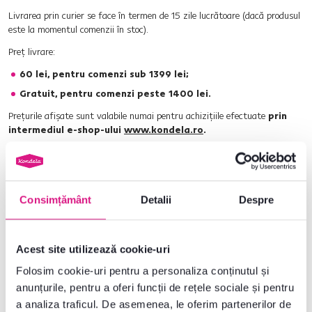
Livrarea prin curier se face în termen de 15 zile lucrătoare (dacă produsul
este la momentul comenzii în stoc).
Preț livrare:
60 lei, pentru comenzi sub 1399 lei;
Gratuit, pentru comenzi peste 1400 lei.
Prețurile afișate sunt valabile numai pentru achizițiile efectuate
prin
intermediul e-shop-ului
www.kondela.ro
.
În taxa de transport nu este inclusă manipularea şi transportarea
produselor în apartament/casă.
Consimțământ
Detalii
Despre
Acest site utilizează cookie-uri
Newsletter
Folosim cookie-uri pentru a personaliza conținutul și
Abonați-vă și obțineți o reducere de bun venit de
-5 %
.
anunțurile, pentru a oferi funcții de rețele sociale și pentru
a analiza traficul. De asemenea, le oferim partenerilor de
În plus, vă vom trimite inspirație și oferte avantajoase