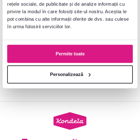
rețele sociale, de publicitate și de analize informații cu
pentru casa dumneavoastră.
privire la modul în care folosiți site-ul nostru. Aceștia le
pot combina cu alte informații oferite de dvs. sau culese
în urma folosirii serviciilor lor.
Sunt de acord să-mi trimiteți un buletin
informativ regulat la adresa specificată. *
Permite toate
Abonare
Vreți să aflați totul primii? Configurați primirea e-mailurilor noastre
Personalizează
astfel încât să nu ratați nimic.
Găsiți instrucțiunile aici
.