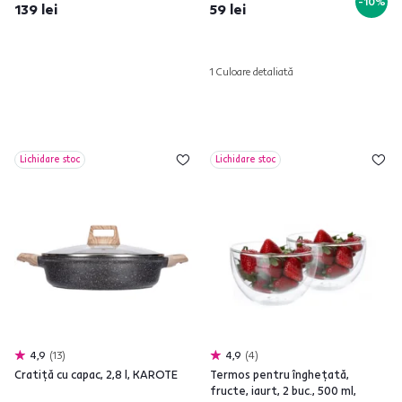
-10%
139 lei
59 lei
1 Culoare detaliată
Lichidare stoc
Lichidare stoc
4,9
13
4,9
4
Cratiţă cu capac, 2,8 l, KAROTE
Termos pentru îngheţată,
fructe, iaurt, 2 buc., 500 ml,