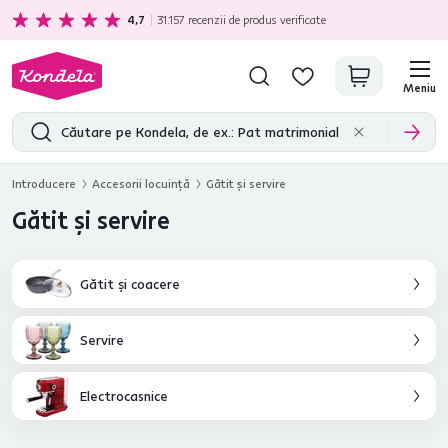
Cadou gratuit
pentru fiecare achiziție în valoare de minim 1000 lei.
4,7
31.157
recenzii de produs verificate
Meniu
Introducere
Accesorii locuinţă
Gătit şi servire
Gătit şi servire
Gătit şi coacere
Servire
Electrocasnice