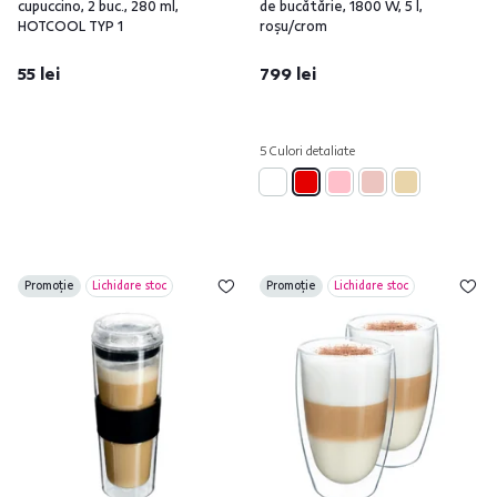
cupuccino, 2 buc., 280 ml,
de bucătărie, 1800 W, 5 l,
HOTCOOL TYP 1
roşu/crom
55 lei
799 lei
5 Culori detaliate
Promoție
Lichidare stoc
Promoție
Lichidare stoc