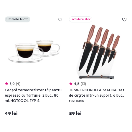
Ultimele bucăți
Lichidare stoc
5,0
4
4,8
13
Ceaşcă termorezistentă pentru
TEMPO-KONDELA MALIKA, set
espresso cu farfurie, 2 buc., 80
de cuţite într-un suport, 6 buc.,
ml, HOTCOOL TYP 4
roz auriu
49 lei
89 lei