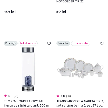
HOTCOLDER TIP 22
139 lei
59 lei
Promoție
Lichidare stoc
Promoție
Lichidare stoc
4,8
55
4,8
30
TEMPO-KONDELA CRYSTAL,
TEMPO-KONDELA GARIDA TIP 3,
flacon de sticlă cu cianit, 500 ml
set serviciu de masă, set 57 buc.,