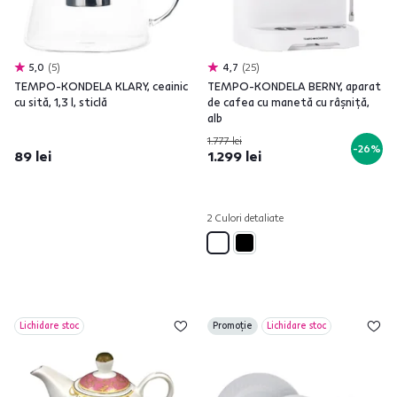
5,0
5
4,7
25
TEMPO-KONDELA KLARY, ceainic
TEMPO-KONDELA BERNY, aparat
cu sită, 1,3 l, sticlă
de cafea cu manetă cu râşniţă,
alb
1.777 lei
-26%
89 lei
1.299 lei
2 Culori detaliate
Lichidare stoc
Promoție
Lichidare stoc