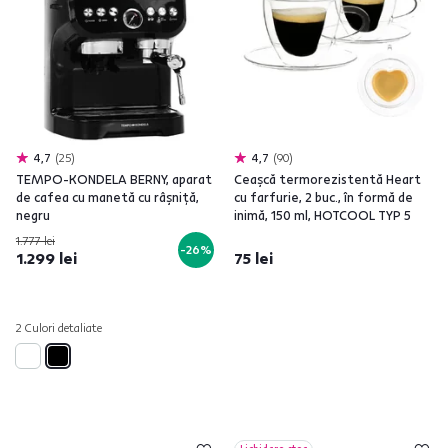
4,7
25
4,7
90
TEMPO-KONDELA BERNY, aparat
Ceaşcă termorezistentă Heart
de cafea cu manetă cu râşniţă,
cu farfurie, 2 buc., în formă de
negru
inimă, 150 ml, HOTCOOL TYP 5
1.777 lei
-26%
1.299 lei
75 lei
2 Culori detaliate