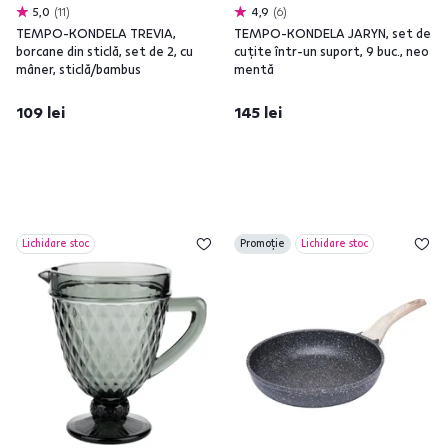
5,0
11
4,9
6
TEMPO-KONDELA TREVIA,
TEMPO-KONDELA JARYN, set de
borcane din sticlă, set de 2, cu
cuţite într-un suport, 9 buc., neo
mâner, sticlă/bambus
mentă
109 lei
145 lei
Lichidare stoc
Promoție
Lichidare stoc