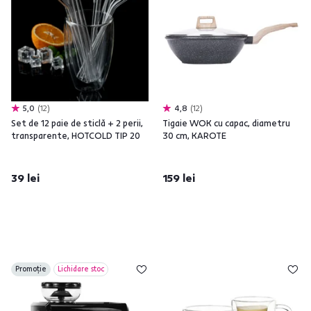
5,0
12
4,8
12
Set de 12 paie de sticlă + 2 perii,
Tigaie WOK cu capac, diametru
transparente, HOTCOLD TIP 20
30 cm, KAROTE
39 lei
159 lei
Promoție
Lichidare stoc