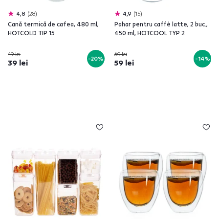
4,8
28
4,9
15
Cană termică de cafea, 480 ml,
Pahar pentru caffé latte, 2 buc.,
HOTCOLD TIP 15
450 ml, HOTCOOL TYP 2
49 lei
69 lei
-20%
-14%
39 lei
59 lei