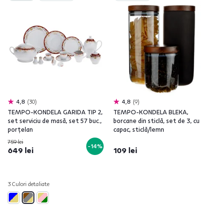
4,8
30
4,8
9
TEMPO-KONDELA GARIDA TIP 2,
TEMPO-KONDELA BLEKA,
set serviciu de masă, set 57 buc.,
borcane din sticlă, set de 3, cu
porţelan
capac, sticlă/lemn
759 lei
-14%
649 lei
109 lei
3 Culori detaliate