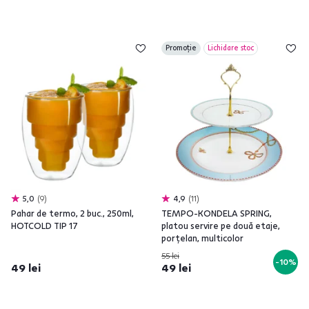
Promoție
Lichidare stoc
5,0
9
4,9
11
Pahar de termo, 2 buc., 250ml,
TEMPO-KONDELA SPRING,
HOTCOLD TIP 17
platou servire pe două etaje,
porţelan, multicolor
55 lei
-10%
49 lei
49 lei