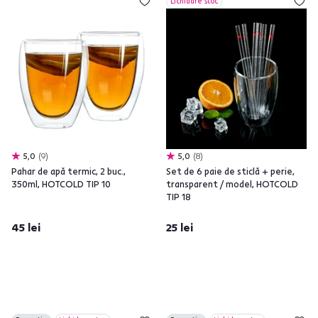
Lichidare stoc
5,0
9
5,0
8
Pahar de apă termic, 2 buc.,
Set de 6 paie de sticlă + perie,
350ml, HOTCOLD TIP 10
transparent / model, HOTCOLD
TIP 18
45 lei
25 lei