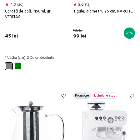
4,9
26
5,0
12
Carafă de apă, 1150ml, gri,
Tigaie, diametru 26 cm, KAROTE
VERITAS
108 lei
-8%
45 lei
99 lei
1 Výška (cm), 2 Culori detaliate
Promoție
Lichidare stoc