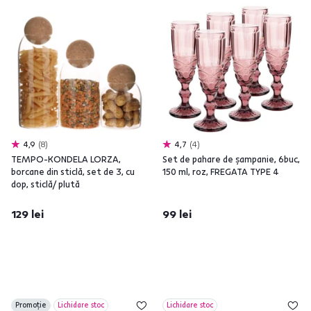
4,9
8
4,7
4
TEMPO-KONDELA LORZA,
Set de pahare de şampanie, 6buc,
borcane din sticlă, set de 3, cu
150 ml, roz, FREGATA TYPE 4
dop, sticlă/ plută
129 lei
99 lei
Promoție
Lichidare stoc
Lichidare stoc