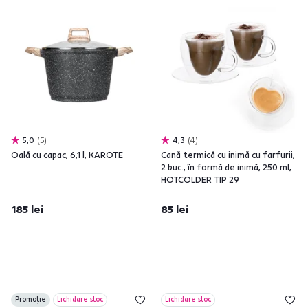
5,0
5
4,3
4
Oală cu capac, 6,1 l, KAROTE
Cană termică cu inimă cu farfurii,
2 buc., în formă de inimă, 250 ml,
HOTCOLDER TIP 29
185 lei
85 lei
Promoție
Lichidare stoc
Lichidare stoc