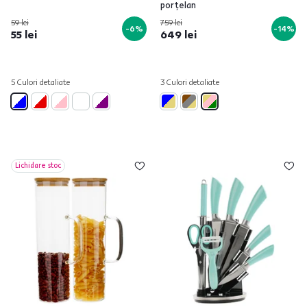
porţelan
59 lei
759 lei
-6%
-14%
55 lei
649 lei
5 Culori detaliate
3 Culori detaliate
Lichidare stoc