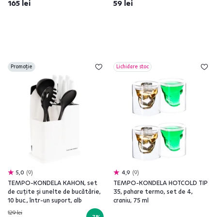
165 lei
59 lei
Promoție
Lichidare stoc
5,0
9
4,9
9
TEMPO-KONDELA KAHON, set
TEMPO-KONDELA HOTCOLD TIP
de cuţite şi unelte de bucătărie,
35, pahare termo, set de 4,
10 buc., într-un suport, alb
craniu, 75 ml
129 lei
-7%