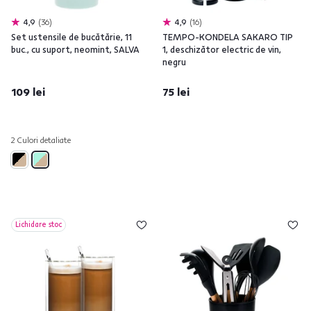
4,9
36
4,9
16
Set ustensile de bucătărie, 11
TEMPO-KONDELA SAKARO TIP
buc., cu suport, neomint, SALVA
1, deschizător electric de vin,
negru
109 lei
75 lei
2 Culori detaliate
Lichidare stoc