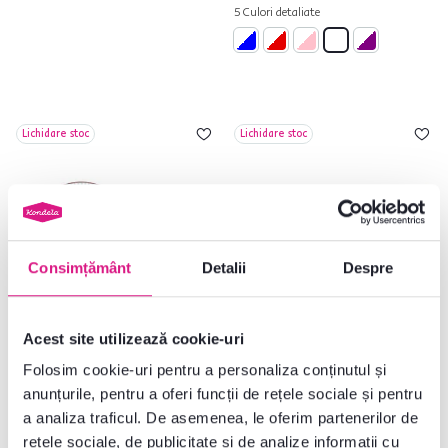
5 Culori detaliate
Lichidare stoc
Lichidare stoc
Consimțământ
Detalii
Despre
Acest site utilizează cookie-uri
4,8
16
4,9
14
Folosim cookie-uri pentru a personaliza conținutul și
TEMPO-KONDELA HARDY, set de
Tigaie, diametru 20 cm, KAROTE
masă, set de 12, porţelan
anunțurile, pentru a oferi funcții de rețele sociale și pentru
a analiza traficul. De asemenea, le oferim partenerilor de
rețele sociale, de publicitate și de analize informații cu