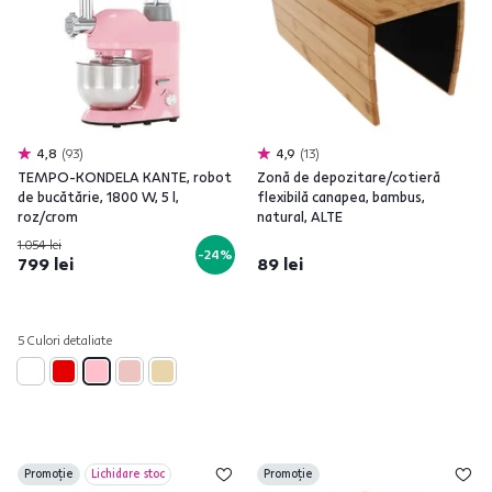
4,8
93
4,9
13
TEMPO-KONDELA KANTE, robot
Zonă de depozitare/cotieră
de bucătărie, 1800 W, 5 l,
flexibilă canapea, bambus,
roz/crom
natural, ALTE
1.054 lei
-24%
799 lei
89 lei
5 Culori detaliate
Promoție
Lichidare stoc
Promoție