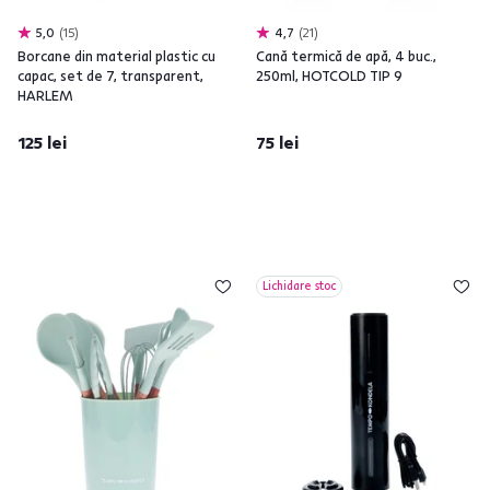
5,0
15
4,7
21
Borcane din material plastic cu
Cană termică de apă, 4 buc.,
capac, set de 7, transparent,
250ml, HOTCOLD TIP 9
HARLEM
125 lei
75 lei
Lichidare stoc