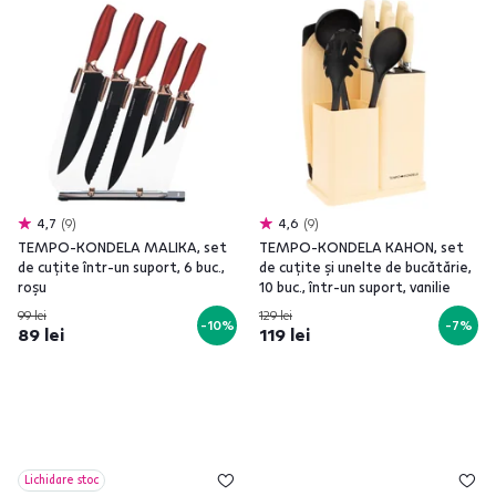
4,7
9
4,6
9
TEMPO-KONDELA MALIKA, set
TEMPO-KONDELA KAHON, set
de cuţite într-un suport, 6 buc.,
de cuţite şi unelte de bucătărie,
roşu
10 buc., într-un suport, vanilie
99 lei
129 lei
-10%
-7%
89 lei
119 lei
Lichidare stoc