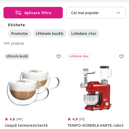
Aplicare filtru
Cel mai popular
Etichete
Promoție
Ultimele bucăți
Lichidare stoc
190
produse
Ultimele bucăți
Lichidare stoc
4,8
147
4,8
93
Ceaşcă termorezistentă
TEMPO-KONDELA KANTE, robot