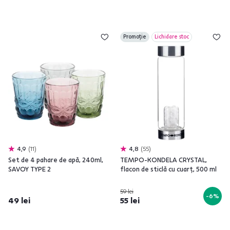
Promoție
Lichidare stoc
4,9
11
4,8
55
Set de 4 pahare de apă, 240ml,
TEMPO-KONDELA CRYSTAL,
SAVOY TYPE 2
flacon de sticlă cu cuarţ, 500 ml
59 lei
-6%
49 lei
55 lei