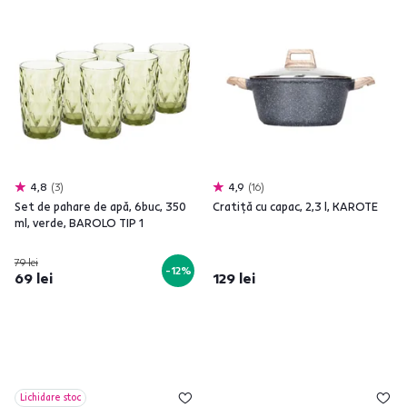
4,8
3
4,9
16
Set de pahare de apă, 6buc, 350
Cratiţă cu capac, 2,3 l, KAROTE
ml, verde, BAROLO TIP 1
79 lei
-12%
69 lei
129 lei
Lichidare stoc