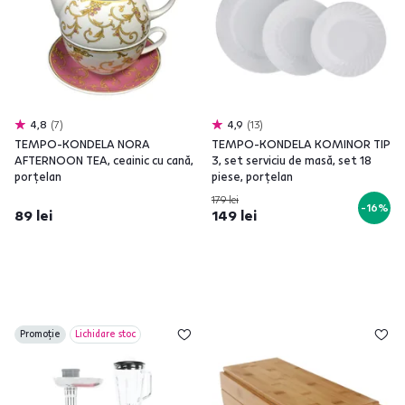
4,8
7
4,9
13
TEMPO-KONDELA NORA
TEMPO-KONDELA KOMINOR TIP
AFTERNOON TEA, ceainic cu cană,
3, set serviciu de masă, set 18
porţelan
piese, porţelan
179 lei
-16%
89 lei
149 lei
Promoție
Lichidare stoc