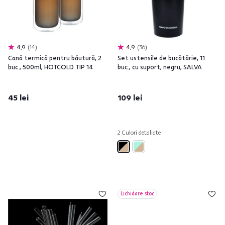
4,9
14
4,9
36
Cană termică pentru băutură, 2
Set ustensile de bucătărie, 11
buc., 500ml, HOTCOLD TIP 14
buc., cu suport, negru, SALVA
45 lei
109 lei
2 Culori detaliate
Lichidare stoc