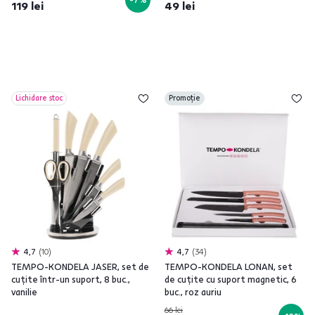
119 lei
49 lei
Lichidare stoc
Promoție
4,7
10
4,7
34
TEMPO-KONDELA JASER, set de
TEMPO-KONDELA LONAN, set
cuţite într-un suport, 8 buc.,
de cuţite cu suport magnetic, 6
vanilie
buc., roz auriu
66 lei