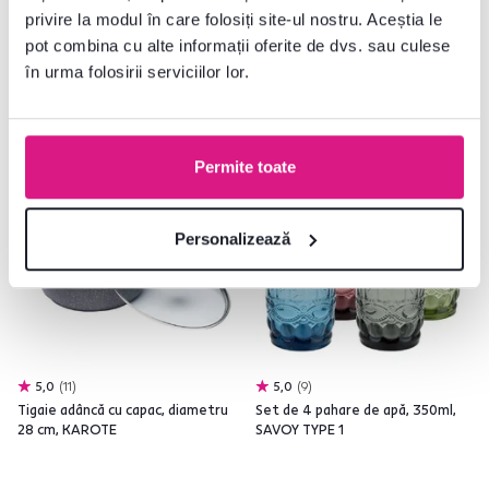
159 lei
75 lei
privire la modul în care folosiți site-ul nostru. Aceștia le
pot combina cu alte informații oferite de dvs. sau culese
în urma folosirii serviciilor lor.
Lichidare stoc
Permite toate
Personalizează
5,0
11
5,0
9
Tigaie adâncă cu capac, diametru
Set de 4 pahare de apă, 350ml,
28 cm, KAROTE
SAVOY TYPE 1