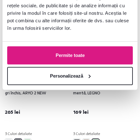
rețele sociale, de publicitate și de analize informații cu
Lichidare stoc
privire la modul în care folosiți site-ul nostru. Aceștia le
pot combina cu alte informații oferite de dvs. sau culese
în urma folosirii serviciilor lor.
Permite toate
Personalizează
5,0
5
4,8
5
Perne pentru scaune din paleţi,
Pernă pentru scaune din paleţi,
gri închis, ARYO 2 NEW
mentă, LEGNO
265 lei
169 lei
3 Culori detaliate
3 Culori detaliate