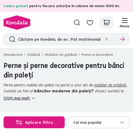
Cadou gratuit
pentru fiecare achiziție în valoare de minim 1000 lei.
4,7
31.157
recenzii de produs verificate
Meniu
Introducere
Grădină
Mobilier de grădină
Perne şi decorative
Perne şi perne decorative pentru bănci
din paleţi
Perne pentru mobila din paleţi ca parte a unui set de
mobilier de grădină.
Sunteţi un fan al
băncilor moderne din paleţi?
Atunci sunteţi la
locul potrivit! Banca de grădină din lemn din paleţi vă va oferi un loc ideal,
Citiți mai mult
indiferent dacă doriţi să staţi, să vă întindeţi, să vă relaxaţi sau să
petreceţi timp cu familia şi prietenii. Acest loc, care atrage prin
accesibilitatea şi aspectul său unic, este popular printre tot mai mulţi
oameni. În plus, îl puteţi perfecţiona cu noi!
Pernele de şezut pentru
Aplicare filtru
Cel mai popular
paleţi
pe care le oferim nu sunt doar confortabile, ci completează şi
designul general al paletilor care e, în general, inconfortabil. Pentru a face