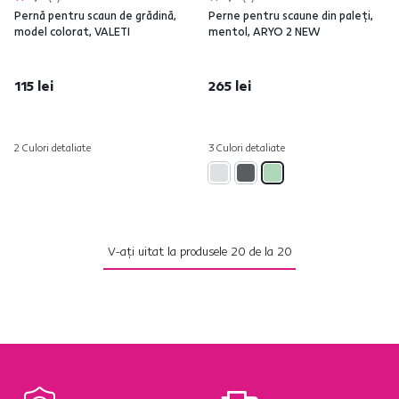
Pernă pentru scaun de grădină,
Perne pentru scaune din paleţi,
model colorat, VALETI
mentol, ARYO 2 NEW
115 lei
265 lei
2 Culori detaliate
3 Culori detaliate
V-ați uitat la produsele
20
de la
20