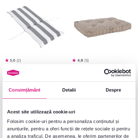
5,0
2
4,8
5
Pernă pentru scaun de grădină,
Pernă pentru scaune din paleţi,
alb/gri, ALMEDE
gri-maroniu Taupe, LEGNO
Consimțământ
Detalii
Despre
105 lei
169 lei
Acest site utilizează cookie-uri
3 Culori detaliate
3 Culori detaliate
Folosim cookie-uri pentru a personaliza conținutul și
anunțurile, pentru a oferi funcții de rețele sociale și pentru
a analiza traficul. De asemenea, le oferim partenerilor de