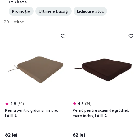
Etichete
acest lucru,
pernele
vor asigura locuri complete în
grădina
dvs.
Promoție
Ultimele bucăți
Lichidare stoc
Pernele pentru şedere şi pernele decorative
sunt potrivite
pentru orice mobilier din paleţi. Culoarea şi cusăturile decorative vor
20
produse
mulţumi ochii multora. Indiferent dacă căutaţi perne decorative pentru
bănci
sau
perne pentru şedere
, aveţi garanţia că la noi le veţi găsi.
Valoarea adăugată va fi calitatea şi viaţa lungă.
4,8
34
4,8
34
Pernă pentru grădină, nisipie,
Pernă pentru scaun de grădină,
LALILA
maro închis, LALILA
62 lei
62 lei