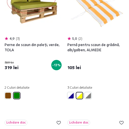
4,9
3
5,0
2
Perne de scaun din paleţi, verde,
Pernă pentru scaun de grădină,
TOLA
alb/galben, ALMEDE
369 lei
-13%
319 lei
105 lei
2 Culori detaliate
3 Culori detaliate
Lichidare stoc
Lichidare stoc