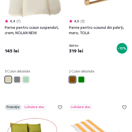
4,4
7
4,9
3
Perne pentru scaun suspendat,
Perne pentru scaunul din paleţi,
crem, NOLAN NEW
maro, TOLA
369 lei
-13%
145 lei
319 lei
3 Culori detaliate
2 Culori detaliate
Promoție
Lichidare stoc
Lichidare stoc