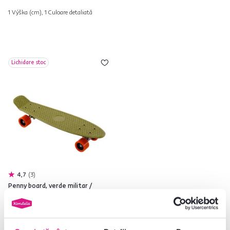
1 Výška (cm), 1 Culoare detaliată
Lichidare stoc
4,7
3
Penny board, verde militar /
portocaliu, TESAL
99 lei