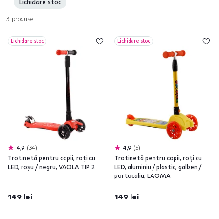
Lichidare stoc
uşoară. Oferim skateboard-uri şi trotinete în mai multe culori. Trotinetele
portocalii, dar şi cele verzi sunt foarte populare. Consultaţi gama noastră
3
produse
completă de
jucării
şi oferiţi copiilor dumneavoastră suficientă
distracţie şi relaxare
.
Lichidare stoc
Lichidare stoc
4,9
34
4,9
5
Trotinetă pentru copii, roţi cu
Trotinetă pentru copii, roţi cu
LED, roşu / negru, VAOLA TIP 2
LED, aluminiu / plastic, galben /
portocaliu, LAOMA
149 lei
149 lei