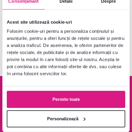
Consimțământ
Detalii
Despre
1 Culoare detaliată
Acest site utilizează cookie-uri
Folosim cookie-uri pentru a personaliza conținutul și
anunțurile, pentru a oferi funcții de rețele sociale și pentru
V-ați uitat la produsele
3
de la
3
a analiza traficul. De asemenea, le oferim partenerilor de
rețele sociale, de publicitate și de analize informații cu
privire la modul în care folosiți site-ul nostru. Aceștia le
pot combina cu alte informații oferite de dvs. sau culese
în urma folosirii serviciilor lor.
Permite toate
Garanție de rambursare
Peste 1400 Ron transport
100 %
este gratuit
Personalizează
Aflați mai multe
Aflați mai multe