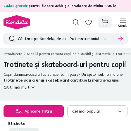
Cadou gratuit
pentru fiecare achiziție în valoare de minim 1000 lei.
4,7
31.211
recenzii de produs verificate
Meniu
Introducere
Mobilă pentru camera copiilor
Jucării şi distracţie
Trotinete
Trotinete şi skateboard-uri pentru copii
Copiii
dumneavoastră fac suficientă mişcare? Un ajutor sub forma unei
trotinete sau a unui skateboard
contribuie la menţinerea unei
activităţi fizice adecvate pentru copilul dvs. În plus, ambele opţiuni sunt
Citiți mai mult
cadouri ideale pentru cei mici.
Plăcerea de a conduce
poate
îmbunătăţi drumul obişnuit spre şcoală sau excursiile tradiţionale în
natură. Aspectul practic este foarte important. Din acest motiv,
trotinetele pliabile
sunt foarte populare. Acestea se pot plia uşor şi
Aplicare filtru
Cel mai popular
rapid, pot fi luate în mână şi purtate chiar şi pentru perioade mai lungi.
Sunt potrivite pentru a călători prin oraş, de exemplu.
Skateboard-
Etichete
urile de dimensiuni mici
asigură o manevrabilitate şi o manipulare