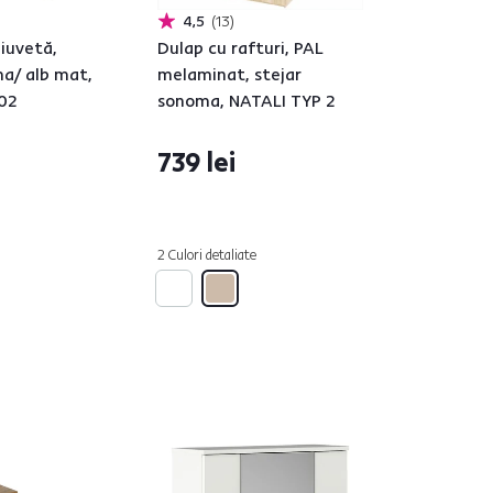
4,5
13
iuvetă,
Dulap cu rafturi, PAL
ma/ alb mat,
melaminat, stejar
02
sonoma, NATALI TYP 2
739 lei
2 Culori detaliate