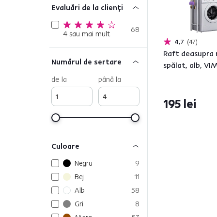
Evaluări de la clienți
68
4 sau mai mult
4,7
47
Raft deasupra 
Numărul de sertare
spălat, alb, V
de la
până la
195 lei
Culoare
Negru
9
Bej
11
Alb
58
Gri
8