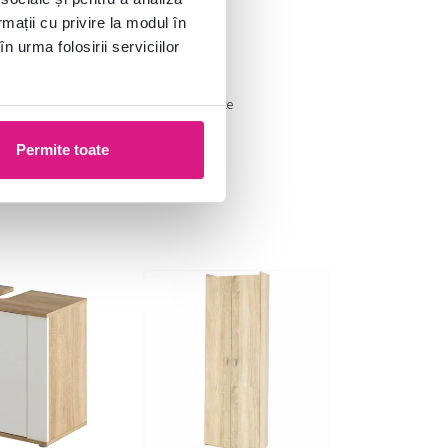
769 lei
rmații cu privire la modul în
n urma folosirii serviciilor
2 Culori detaliate
Permite toate