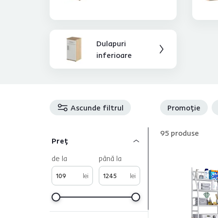
Dulapuri
inferioare
Ascunde filtrul
Promoție
95
produse
Preț
de la
până la
lei
lei