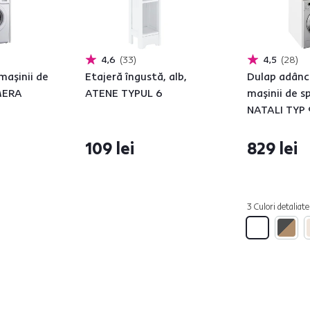
4,6
33
4,5
28
maşinii de
Etajeră îngustă, alb,
Dulap adânc
IMERA
ATENE TYPUL 6
maşinii de sp
NATALI TYP 
109 lei
829 lei
3 Culori detaliate