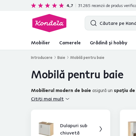
Cadou gratuit
pentru fiecare achiziție în valoare d
4,7
31.285
recenzii de produs verific
Mobilier
Camerele
Grădină și hobby
Introducere
Baie
Mobilă pentru baie
Mobilă pentru baie
Mobilierul modern de baie
asigură un
spaţiu de
atenţie aspectului general al tuturor pieselor din an
Citiți mai mult
baie
sunt realizate din materiale rezistente, care su
regenerarea de seară
. Alegeţi dintre
dulapuri de
popular este mobilierul de baie universal din lemn, 
Dulapuri sub
uniform, vă recomandăm şi
seturile noastre de mobi
chiuvetă