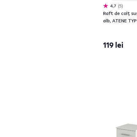
de la
până la
4,7
5
Raft de colţ s
alb, ATENE TY
119 lei
Adâncime (cm)
de la
până la
Înălţime (cm)
de la
până la