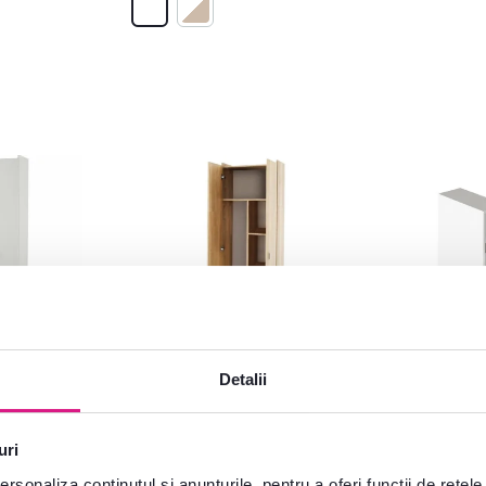
4,1
17
4,3
14
Detalii
i, PAL
Dulap combinat, PAL
Dulap de baie
, NATALI
melaminat, stejar
NATALI TYP 
sonoma, NATALI TYP 6
uri
rsonaliza conținutul și anunțurile, pentru a oferi funcții de rețele