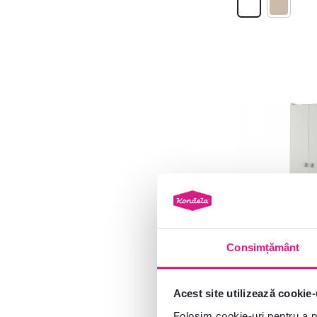
Model
ATENE TIPUL1
7
BARNET
1
CHOICE
3
COLOS
4
CUBO
3
DARBY
1
DELINS
3
4,5
13
DELSIN
1
Consimțământ
Dulap cu raftur
DENIO
1
melaminat, alb
JABIR
1
TYP 2
Acest site utilizează cookie-
JERGI
5
Folosim cookie-uri pentru a pe