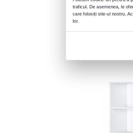
JUMP
10
739 lei
traficul. De asemenea, le ofer
LESSY
10
care folosiți site-ul nostru. A
MASON
2
lor.
MIRALI
3
2 Culori detaliate
MOURO
5
NATALI
16
POSA
2
STORMI
1
SVION
2
TOSKANA
6
VASIN
2
VIMERA
1
VLASTI
2
VOJTO
3
Lăţime (cm)