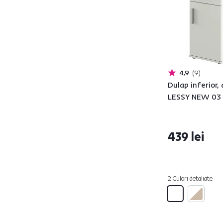
Funcţii
Pliabil
2
Execuţie
4,9
9
Dulap inferior,
De colţ
1
LESSY NEW 03
Caracteristici
439 lei
Deschis
24
Cu coş de gunoi
6
2 Culori detaliate
Cu uşă
49
Uşă cu deschidere
11
basculabilă