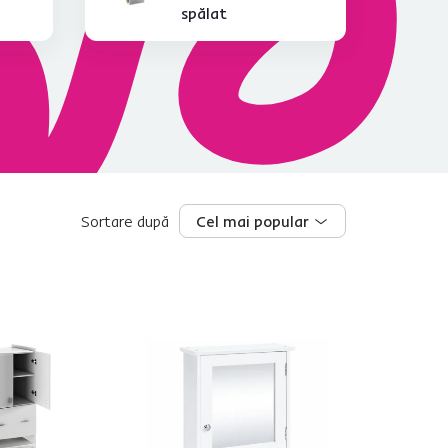
spălat
Sortare după
Cel mai popular
Cel mai popular