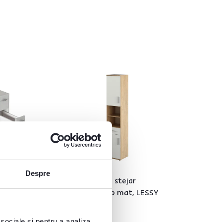
4,7
13
Despre
, alb,
Dulap înalt, stejar
8
sonoma/ alb mat, LESSY
NEW 05
 sociale și pentru a analiza