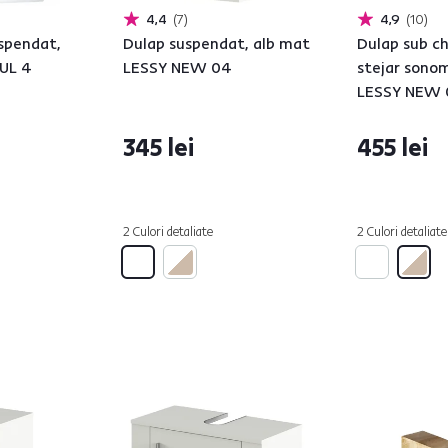
4,4
7
4,9
10
uspendat,
Dulap suspendat, alb mat
Dulap sub ch
PUL 4
LESSY NEW 04
stejar sono
LESSY NEW 
345 lei
455 lei
2 Culori detaliate
2 Culori detaliate