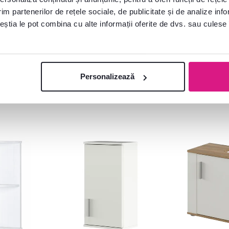
795 lei
409 lei
im partenerilor de rețele sociale, de publicitate și de analize info
ceștia le pot combina cu alte informații oferite de dvs. sau culese î
2 Culori detaliate
2 Culori detaliate
Personalizează