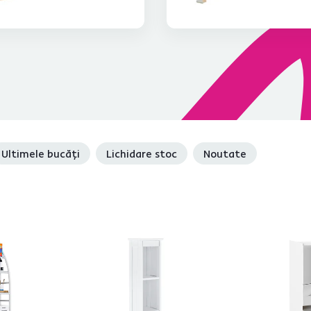
Ultimele bucăți
Lichidare stoc
Noutate