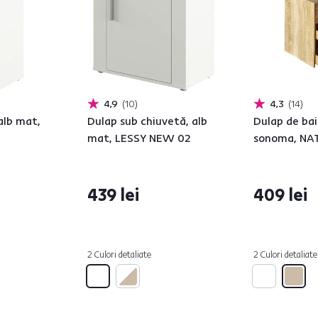
4,9
10
4,3
14
 alb mat,
Dulap sub chiuvetă, alb
Dulap de bai
mat, LESSY NEW 02
sonoma, NAT
439 lei
409 lei
2 Culori detaliate
2 Culori detaliate