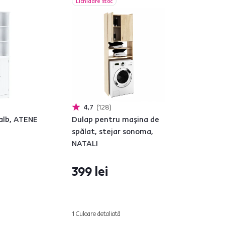
Lichidare stoc
4,7
128
 alb, ATENE
Dulap pentru maşina de
spălat, stejar sonoma,
NATALI
399 lei
1 Culoare detaliată