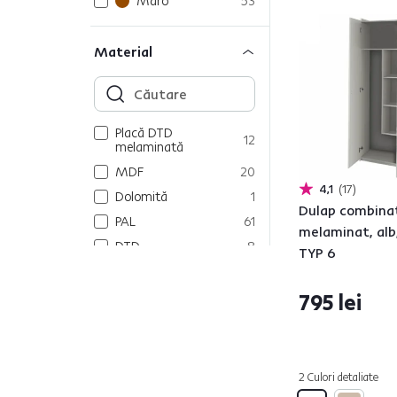
Maro
53
Material
Placă DTD
12
melaminată
MDF
20
4,1
17
Dolomită
1
Dulap combina
PAL
61
melaminat, alb
DTD
8
TYP 6
MDF cu folie PVC
10
Cant ABS
22
795 lei
Bambus
3
Plastic
2
Lemn
3
2 Culori detaliate
Metal
5