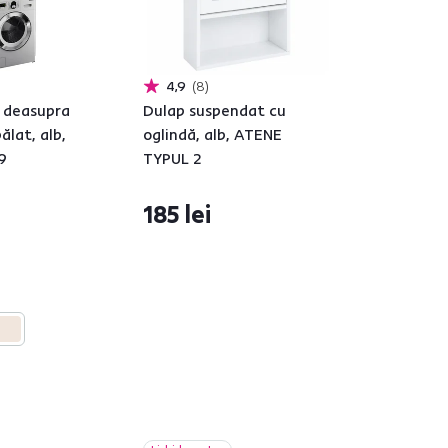
4,9
8
 deasupra
Dulap suspendat cu
ălat, alb,
oglindă, alb, ATENE
9
TYPUL 2
185 lei