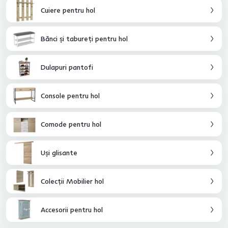
asigura că aveţi suficientă lumină pe hol, vă oferim o gamă largă de
Cuiere pentru hol
corpuri de iluminat. De la lampadare, la lămpi de birou sau suspendate,
tot ce trebuie să faceţi este să alegeţi.
Bănci şi tabureţi pentru hol
Dulapuri pantofi
Console pentru hol
Comode pentru hol
Uşi glisante
Colecţii Mobilier hol
Accesorii pentru hol