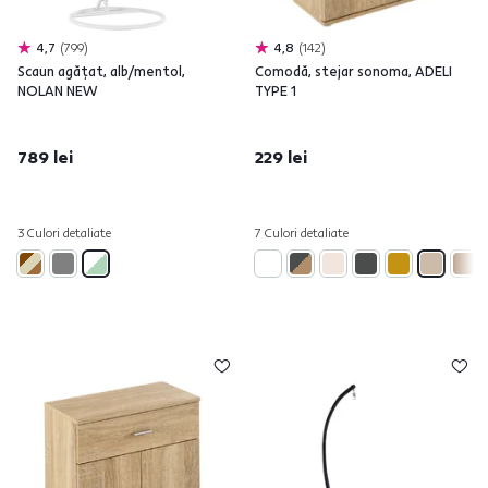
4,7
799
4,8
142
Scaun agăţat, alb/mentol,
Comodă, stejar sonoma, ADELI
NOLAN NEW
TYPE 1
789 lei
229 lei
3 Culori detaliate
7 Culori detaliate