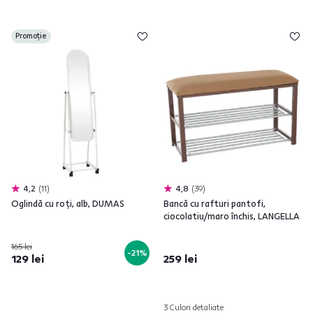
Promoție
4,2
11
4,8
39
Oglindă cu roţi, alb, DUMAS
Bancă cu rafturi pantofi,
ciocolatiu/maro închis, LANGELLA
165 lei
-21%
129 lei
259 lei
3 Culori detaliate