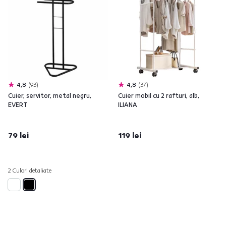
4,8
93
4,8
37
Cuier, servitor, metal negru,
Cuier mobil cu 2 rafturi, alb,
EVERT
ILIANA
79 lei
119 lei
2 Culori detaliate