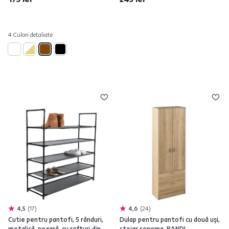
4 Culori detaliate
4,5
17
4,6
24
Cutie pentru pantofi, 5 rânduri,
Dulap pentru pantofi cu două uşi,
metalică, neagră, cu rafturi din
stejar sonoma, BANDI