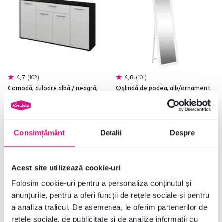
4,7
102
4,8
101
Comodă, culoare albă / neagră,
Oglindă de podea, alb/ornament
LUNIA
auriu, LAVAL
829 lei
175 lei
Consimțământ
Detalii
Despre
6 Culori detaliate
4 Culori detaliate
Acest site utilizează cookie-uri
Folosim cookie-uri pentru a personaliza conținutul și
anunțurile, pentru a oferi funcții de rețele sociale și pentru
a analiza traficul. De asemenea, le oferim partenerilor de
rețele sociale, de publicitate și de analize informații cu