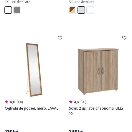
2 Culori detaliate
3 Culori detaliate
4,8
101
4,9
20
Oglindă de podea, maro, LAVAL
Scrin, 2 uşi, stejar sonoma, LILLY
10
175 lei
245 lei