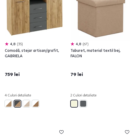
4,8
35
4,8
67
Comodă, stejar artisan/grafit,
Taburet, material textil bej,
GABRIELA
FALON
759 lei
79 lei
4 Culori detaliate
2 Culori detaliate