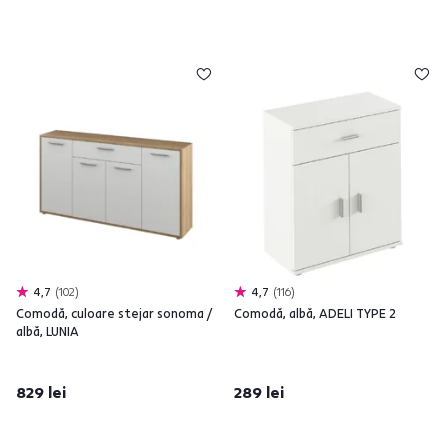
4,7
102
4,7
116
Comodă, culoare stejar sonoma /
Comodă, albă, ADELI TYPE 2
albă, LUNIA
829 lei
289 lei