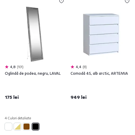
4,8
101
4,4
8
Oglindă de podea, negru, LAVAL
Comodă 4S, alb arctic, ARTEMIA
175 lei
949 lei
4 Culori detaliate