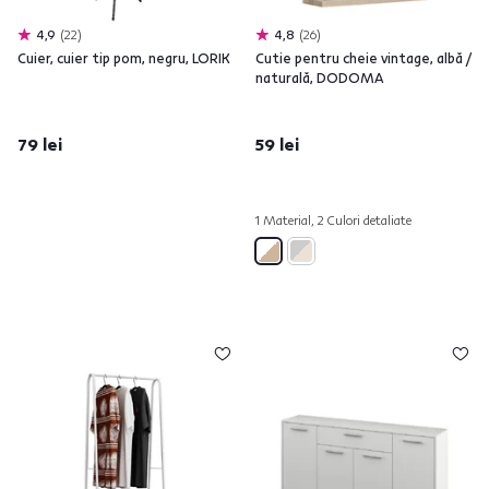
4,9
22
4,8
26
Cuier, cuier tip pom, negru, LORIK
Cutie pentru cheie vintage, albă /
naturală, DODOMA
79 lei
59 lei
1 Material, 2 Culori detaliate