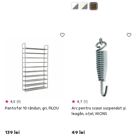
4,5
8
4,7
9
Pantofar 10 rânduri, gri, FILOU
Arc pentru scaun suspendat şi
leagăn, oţel, MONS
139 lei
49 lei