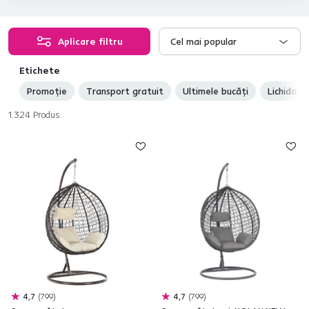
Aplicare filtru
Cel mai popular
Etichete
Promoție
Transport gratuit
Ultimele bucăți
Lichidare
1.324
Produs
4,7
799
4,7
799