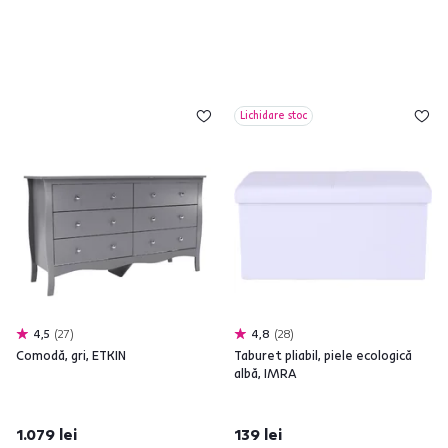
Lichidare stoc
4,5
27
4,8
28
Comodă, gri, ETKIN
Taburet pliabil, piele ecologică
albă, IMRA
1.079 lei
139 lei