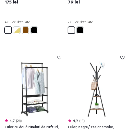
175 lei
79 lei
4 Culori detaliate
2 Culori detaliate
4,7
26
4,9
14
Cuier cu două rânduri de rafturi,
Cuier, negru/ stejar smoke,