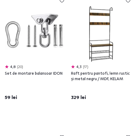
4,8
20
4,3
17
Set de montare balansoar IDON
Raft pentru pantofi, lemn rustic
şi metal negru / MDF, KELAM
59 lei
329 lei