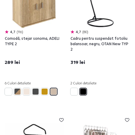
4,7
116
4,7
80
Comodă, stejar sonoma, ADELI
Cadru pentru suspendat fotoliu
TYPE 2
balansoar, negru, OTAN New TYP
2
289 lei
319 lei
6 Culori detaliate
2 Culori detaliate