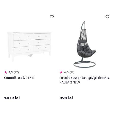
4,5
27
4,6
19
Comodă, albă, ETKIN
Fotoliu suspendat, gri/gri deschis,
KALEA 2 NEW
1.079 lei
999 lei