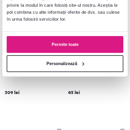
privire la modul în care folosiți site-ul nostru. Aceștia le
pot combina cu alte informații oferite de dvs. sau culese
în urma folosirii serviciilor lor.
Permite toate
Personalizează
4,3
13
4,8
10
Scrin, 2 uşi 1 sertar, stejar
Set de montare balansoar pe
sonoma, LILLY 11
tavan KALTA
309 lei
45 lei