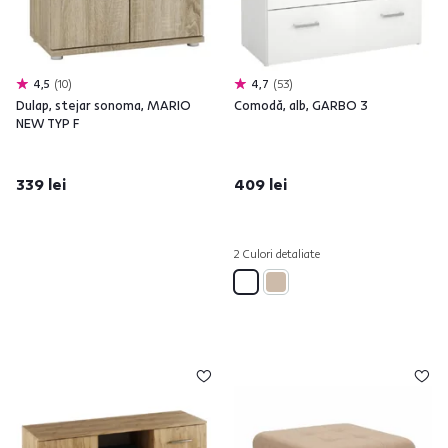
4,5
10
4,7
53
Dulap, stejar sonoma, MARIO
Comodă, alb, GARBO 3
NEW TYP F
339 lei
409 lei
2 Culori detaliate