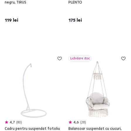
negru, TIRUS
PLENTO
119 lei
175 lei
Lichidare stoc
4,7
80
4,6
28
Cadru pentru suspendat fotoliu
Balansoar suspendat cu ciucuri,