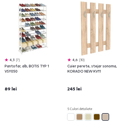
4,3
7
4,6
30
Pantofar, alb, BOTIS TYP 1
Cuier perete, stejar sonoma,
VSY050
KORADO NEW KV11
89 lei
245 lei
5 Culori detaliate