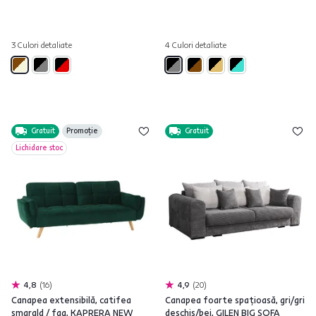
3 Culori detaliate
4 Culori detaliate
Gratuit
Promoție
Gratuit
Lichidare stoc
4,8
16
4,9
20
Canapea extensibilă, catifea
Canapea foarte spaţioasă, gri/gri
smarald / fag, KAPRERA NEW
deschis/bej, GILEN BIG SOFA