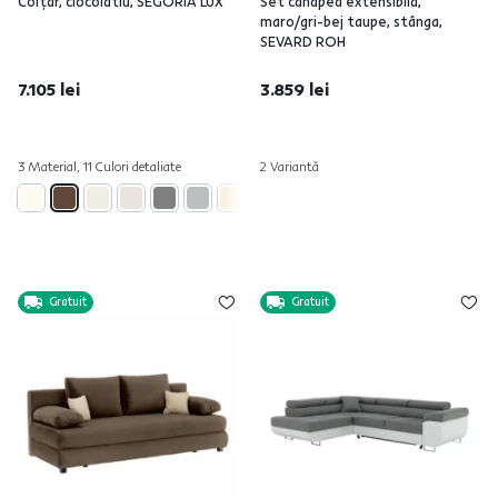
Colţar, ciocolatiu, SEGORIA LUX
Set canapea extensibilă,
maro/gri-bej taupe, stânga,
SEVARD ROH
7.105 lei
3.859 lei
3 Material, 11 Culori detaliate
2 Variantă
Gratuit
Gratuit