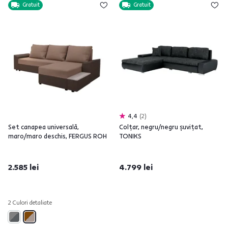
Gratuit
Gratuit
4,4
2
Set canapea universală,
Colţar, negru/negru şuviţat,
maro/maro deschis, FERGUS ROH
TONIKS
2.585 lei
4.799 lei
2 Culori detaliate