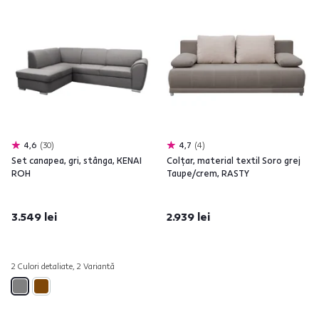
4,6
30
4,7
4
Set canapea, gri, stânga, KENAI
Colţar, material textil Soro grej
ROH
Taupe/crem, RASTY
3.549 lei
2.939 lei
2 Culori detaliate, 2 Variantă