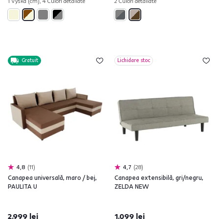
1 Výška (cm), 4 Culori detaliate
2 Culori detaliate
Gratuit
Lichidare stoc
4,8
11
4,7
28
Canapea universală, maro / bej,
Canapea extensibilă, gri/negru,
PAULITA U
ZELDA NEW
2.999 lei
1.099 lei