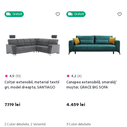
Gratuit
Gratuit
4,9
10
4,2
4
Colţar extensibil, material textil
Canapea extensibilă, smarald/
gri, model dreapta, SANTIAGO
muştar, GRACE BIG SOFA
7.119 lei
4.459 lei
2 Culori detaliate, 2 Variantă
3 Culori detaliate