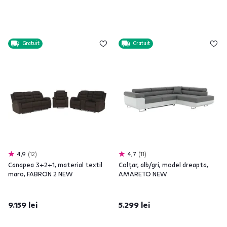
Gratuit
Gratuit
4,9
12
4,7
11
Canapea 3+2+1, material textil
Colţar, alb/gri, model dreapta,
maro, FABRON 2 NEW
AMARETO NEW
9.159 lei
5.299 lei