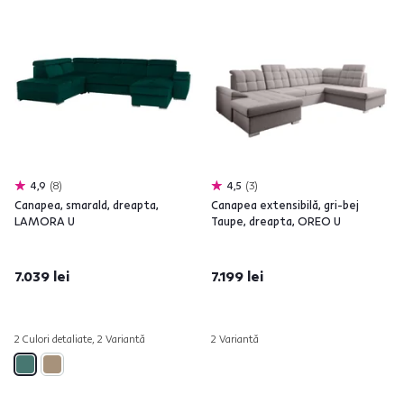
4,9
8
4,5
3
Canapea, smarald, dreapta,
Canapea extensibilă, gri-bej
LAMORA U
Taupe, dreapta, OREO U
7.039 lei
7.199 lei
2 Culori detaliate, 2 Variantă
2 Variantă