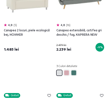
4,8
5
4,8
16
Canapea 2 locuri, piele ecologică
Canapea extensibilă, catifea gri
bej, HOMKER
deschis / fag, KAPRERA NEW
2.479 lei
-9%
1.485 lei
2.239 lei
3 Culori detaliate
Gratuit
Gratuit