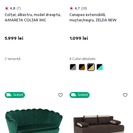
4,8
7
4,7
28
Colţar, albastru, model dreapta,
Canapea extensibilă,
AMARETA COLŢAR MIC
muştar/negru, ZELDA NEW
5.999 lei
1.099 lei
2 Variantă
4 Culori detaliate
Gratuit
Gratuit