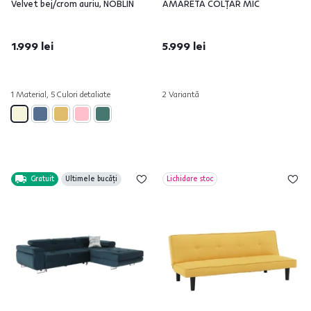
Velvet bej/crom auriu, NOBLIN
AMARETA COLŢAR MIC
1.999 lei
5.999 lei
1 Material, 5 Culori detaliate
2 Variantă
Gratuit
Ultimele bucăți
Lichidare stoc