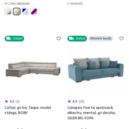
4 Culori detaliate
2 Variantă
Gratuit
Gratuit
Ultimele bucăți
4,5
5
4,9
20
Colţar, gri bej Taupe, model
Canapea foarte spaţioasă,
stânga, BOBY
albastru, mentol, gri deschis,
GILEN BIG SOFA