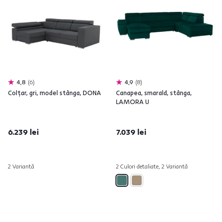
4,8
6
4,9
8
Colţar, gri, model stânga, DONA
Canapea, smarald, stânga,
LAMORA U
6.239 lei
7.039 lei
2 Variantă
2 Culori detaliate, 2 Variantă