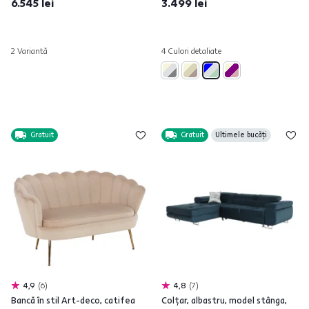
6.545 lei
3.499 lei
2 Variantă
4 Culori detaliate
Gratuit
Gratuit
Ultimele bucăți
4,9
6
4,8
7
Bancă în stil Art-deco, catifea
Colţar, albastru, model stânga,