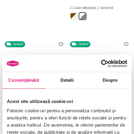
2 Culori detaliate, 2 Variantă
Gratuit
Gratuit
Consimțământ
Detalii
Despre
Acest site utilizează cookie-uri
4,6
4
4,8
85
Folosim cookie-uri pentru a personaliza conținutul și
Canapea extensibilă, textil
Colţar, gri-maro Taupe, SEGORIA
anunțurile, pentru a oferi funcții de rețele sociale și pentru
gri/turcoaz, CLIV
LUX
a analiza traficul. De asemenea, le oferim partenerilor de
rețele sociale, de publicitate și de analize informații cu