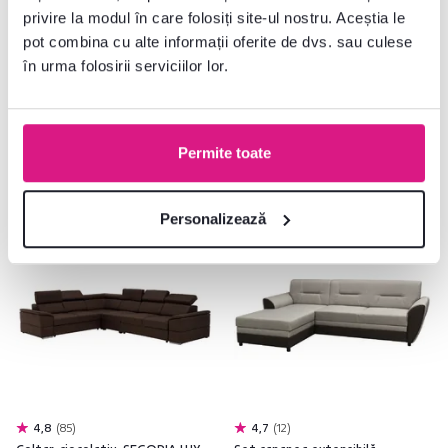
2.490 lei
7.105 lei
privire la modul în care folosiți site-ul nostru. Aceștia le
pot combina cu alte informații oferite de dvs. sau culese
în urma folosirii serviciilor lor.
2 Culori detaliate
3 Material, 11 Culori detaliate
Permite toate
Gratuit
Gratuit
Personalizează
4,8
85
4,7
12