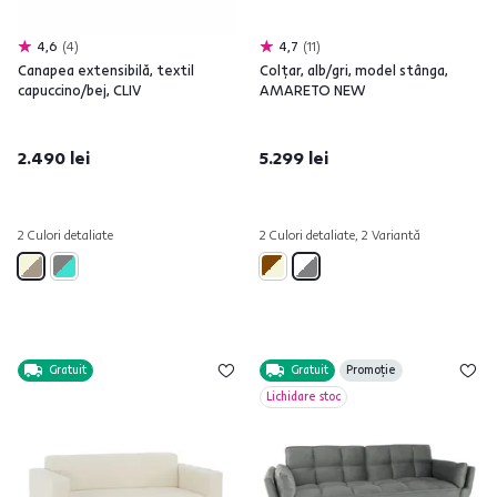
4,6
4
4,7
11
Canapea extensibilă, textil
Colţar, alb/gri, model stânga,
capuccino/bej, CLIV
AMARETO NEW
2.490 lei
5.299 lei
2 Culori detaliate
2 Culori detaliate, 2 Variantă
Gratuit
Gratuit
Promoție
Lichidare stoc