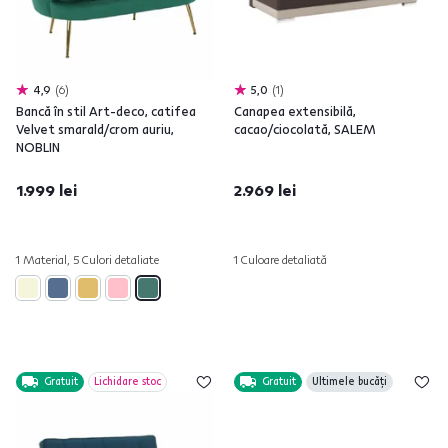
4,9
6
5,0
1
Bancă în stil Art-deco, catifea
Canapea extensibilă,
Velvet smarald/crom auriu,
cacao/ciocolată, SALEM
NOBLIN
1.999 lei
2.969 lei
1 Material, 5 Culori detaliate
1 Culoare detaliată
Gratuit
Lichidare stoc
Gratuit
Ultimele bucăți