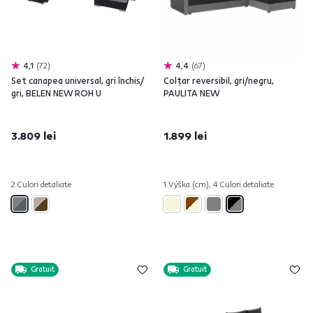
4,1
72
4,4
67
Set canapea universal, gri închis/
Colţar reversibil, gri/negru,
gri, BELEN NEW ROH U
PAULITA NEW
3.809 lei
1.899 lei
2 Culori detaliate
1 Výška (cm), 4 Culori detaliate
Gratuit
Gratuit