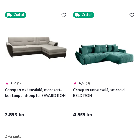
Gratuit
Gratuit
4,7
12
4,6
8
Canapea extensibilă, maro/gri-
Canapea universală, smarald,
bej taupe, dreapta, SEVARD ROH
BELD ROH
3.859 lei
4.555 lei
2 Variantă