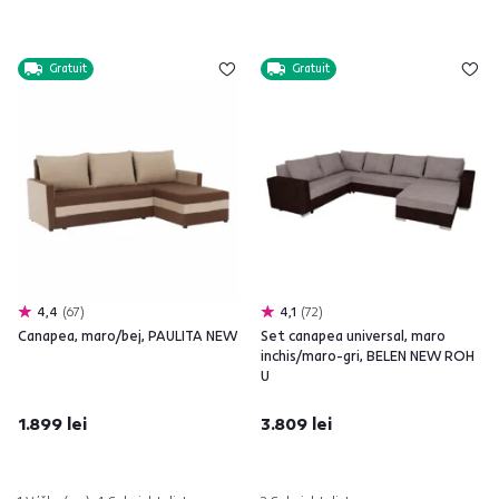
Gratuit
Gratuit
4,4
67
4,1
72
Canapea, maro/bej, PAULITA NEW
Set canapea universal, maro
inchis/maro-gri, BELEN NEW ROH
U
1.899 lei
3.809 lei