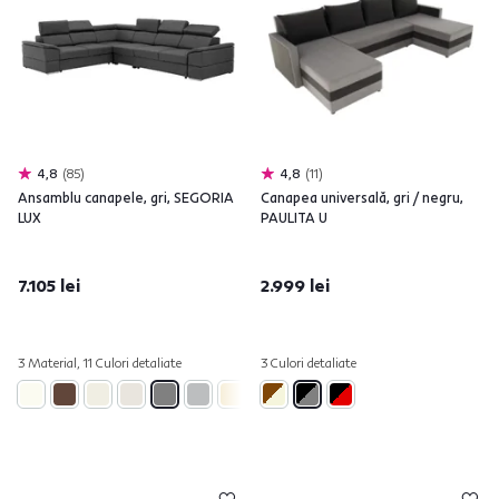
4,8
85
4,8
11
Ansamblu canapele, gri, SEGORIA
Canapea universală, gri / negru,
LUX
PAULITA U
7.105 lei
2.999 lei
3 Material, 11 Culori detaliate
3 Culori detaliate