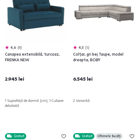
4,6
8
4,5
5
Canapea extensibilă, turcoaz,
Colţar, gri bej Taupe, model
FRENKA NEW
dreapta, BOBY
2.945 lei
6.545 lei
1 Suprafață de dormit (cm), 1 Culoare
2 Variantă
detaliată
Gratuit
Gratuit
Ultimele bucăți