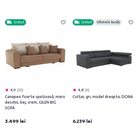
Gratuit
Gratuit
Ultimele bucăți
4,9
20
4,8
6
Canapea foarte spaţioasă, maro
Colţar, gri, model dreapta, DONA
deschis, bej, crem, GILEN BIG
SOFA
3.499 lei
6.239 lei