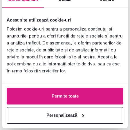
Acest site utilizează cookie-uri
Gratuit
Promoție
Folosim cookie-uri pentru a personaliza conținutul și
anunțurile, pentru a oferi funcții de rețele sociale și pentru
a analiza traficul. De asemenea, le oferim partenerilor de
rețele sociale, de publicitate și de analize informații cu
privire la modul în care folosiți site-ul nostru. Aceștia le
pot combina cu alte informații oferite de dvs. sau culese
în urma folosirii serviciilor lor.
4,4
3
4,1
17
Volieră pentru câine,
Volieră pentru câine,
Permite toate
191,5x125x148 cm, antracit,
191,5x125x100 cm, antracit,
DOGNY TIP 2
DOGNY TYP 5
1.735 lei
-26%
Personalizează
1.915 lei
1.279 lei