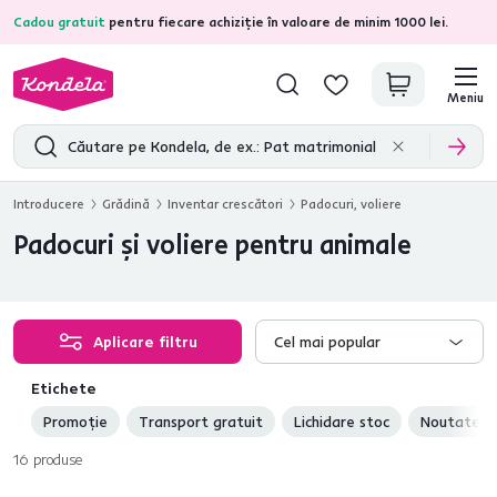
Cadou gratuit
pentru fiecare achiziție în valoare de minim 1000 lei.
4,7
31.285
recenzii de produs verificate
Meniu
Introducere
Grădină
Inventar crescători
Padocuri, voliere
Padocuri şi voliere pentru animale
Aplicare filtru
Cel mai popular
Etichete
Promoție
Transport gratuit
Lichidare stoc
Noutate
16
produse