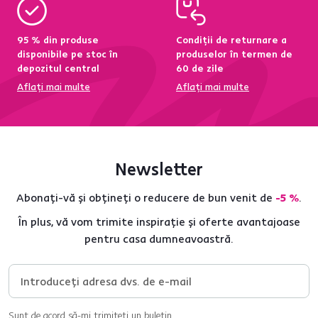
95 % din produse
Condiții de returnare a
disponibile pe stoc în
produselor în termen de
depozitul central
60 de zile
Aflați mai multe
Aflați mai multe
Newsletter
Abonați-vă și obțineți o reducere de bun venit de
-5 %
.
În plus, vă vom trimite inspirație și oferte avantajoase
pentru casa dumneavoastră.
Sunt de acord să-mi trimiteți un buletin