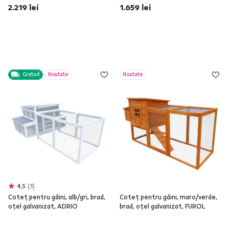
2.219 lei
1.659 lei
Gratuit
Noutate
Noutate
4,5
3
Coteţ pentru găini, alb/gri, brad,
Coteţ pentru găini, maro/verde,
oţel galvanizat, ADRIO
brad, oţel galvanizat, FUROL