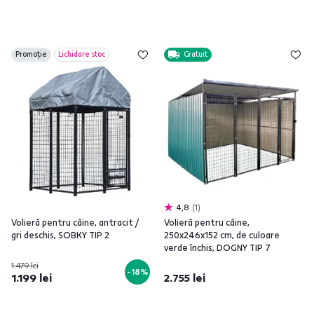
Promoție
Lichidare stoc
Gratuit
4,8
1
Volieră pentru câine, antracit /
Volieră pentru câine,
gri deschis, SOBKY TIP 2
250x246x152 cm, de culoare
verde închis, DOGNY TIP 7
1.479 lei
-18%
1.199 lei
2.755 lei