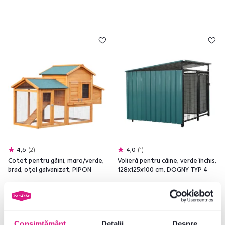
4,6
2
4,0
1
Coteţ pentru găini, maro/verde,
Volieră pentru câine, verde închis,
brad, oţel galvanizat, PIPON
128x125x100 cm, DOGNY TYP 4
965 lei
1.035 lei
Consimțământ
Detalii
Despre