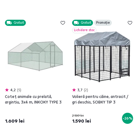
Gratuit
Gratuit
Promoție
Lichidare stoc
4,2
5
3,7
2
Coteţ animale cu prelată,
Volieră pentru câine, antracit /
argintiu, 3x4 m, INKOKY TYPE 3
gri deschis, SOBKY TIP 3
2.169 lei
-26%
1.609 lei
1.590 lei