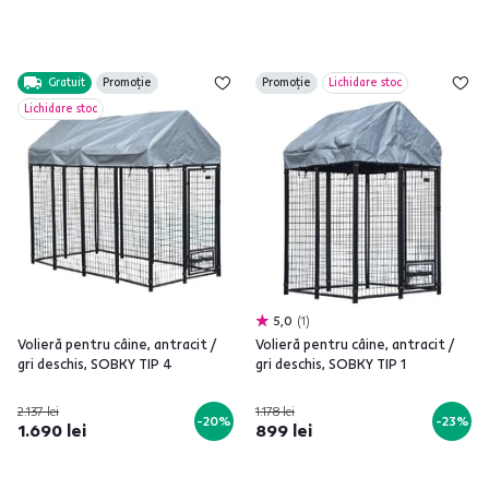
Gratuit
Promoție
Promoție
Lichidare stoc
Lichidare stoc
5,0
1
Volieră pentru câine, antracit /
Volieră pentru câine, antracit /
gri deschis, SOBKY TIP 4
gri deschis, SOBKY TIP 1
2.137 lei
1.178 lei
-20%
-23%
1.690 lei
899 lei