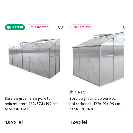
Gratuit
Lichidare stoc
Lichidare stoc
3,4
2
Seră de grădină de perete,
Seră de grădină de perete,
policarbonat, 122x374x199 cm,
policarbonat, 122x191x199 cm,
MABON TIP 4
MABON TIP 1
1.895 lei
1.245 lei