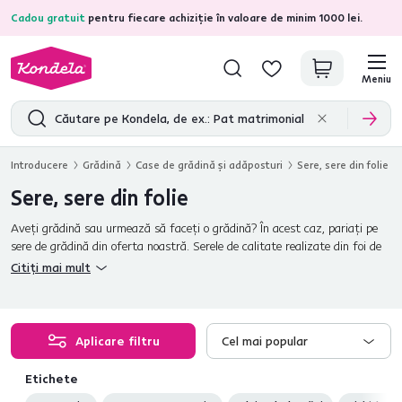
Cadou gratuit
pentru fiecare achiziție în valoare de minim 1000 lei.
4,7
31.285
recenzii de produs verificate
Meniu
Introducere
Grădină
Case de grădină şi adăposturi
Sere, sere din folie
Sere, sere din folie
Aveţi grădină sau urmează să faceţi o grădină? În acest caz, pariaţi pe
sere de grădină din oferta noastră. Serele de calitate realizate din foi de
policarbonat sunt întărite cu o construcţie solidă din aluminiu.
Citiți mai mult
Policarbonatul este mai durabil decât sticla, mai puternic, se încălzeşte
mai repede, ceea ce are şi un efect bun asupra plantelor şi culturilor
cultivate. O astfel de seră este uşor de întreţinut şi mai ieftină decât
varianta de sticlă. În oferta noastră veţi găsi sere în diferite dimensiuni.
Aplicare filtru
Cel mai popular
Etichete