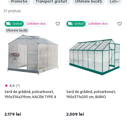
Promoție
Transport gratuit
Ultimele bucăți
Lichidare
31
produse
Gratuit
Lichidare stoc
Gratuit
Lichidare stoc
Ultimele bucăți
4,0
7
Seră de grădină, policarbonat,
Seră de grădină, policarbonat,
190x314x219cm, KACEN TYPE 4
190x371x205 cm, BURIO
2.179 lei
2.509 lei