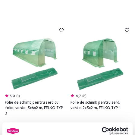
5,0
1
4,7
8
Folie de schimb pentru seră cu
Folie de schimb pentru seră,
folie, verde, 3x6x2 m, FELKO TYP
verde, 2x3x2 m, FELKO TYP 1
3
459 lei
249 lei