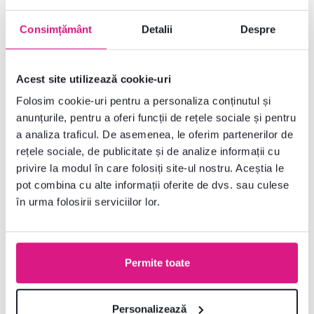
Consimțământ
Detalii
Despre
Acest site utilizează cookie-uri
Folosim cookie-uri pentru a personaliza conținutul și
anunțurile, pentru a oferi funcții de rețele sociale și pentru
a analiza traficul. De asemenea, le oferim partenerilor de
rețele sociale, de publicitate și de analize informații cu
privire la modul în care folosiți site-ul nostru. Aceștia le
pot combina cu alte informații oferite de dvs. sau culese
în urma folosirii serviciilor lor.
4,3
5
Folie de schimb pentru seră cu
Raft de seră, verde, DARZIN NEW
folie, verde, 2,5x4x2 m, FELKO
TIP 2
Permite toate
TYP 2
315 lei
419 lei
Personalizează