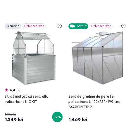
Promoție
Lichidare stoc
Gratuit
Lichidare stoc
4,4
2
Strat înălţat cu seră, alb,
Seră de grădină de perete,
policarbonat, OKIT
policarbonat, 122x252x199 cm,
MABON TIP 2
1.496 lei
-9%
1.349 lei
1.469 lei