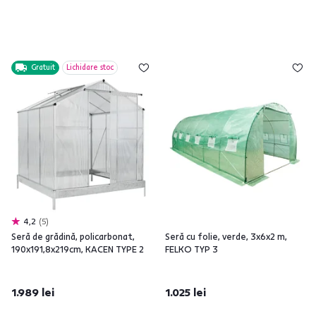
Gratuit
Lichidare stoc
4,2
5
Seră de grădină, policarbonat,
Seră cu folie, verde, 3x6x2 m,
190x191,8x219cm, KACEN TYPE 2
FELKO TYP 3
1.989 lei
1.025 lei