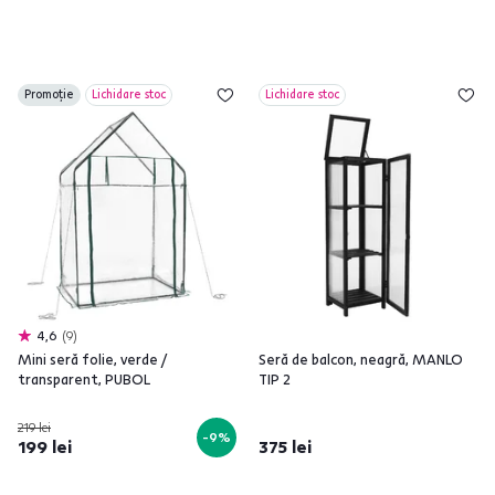
Promoție
Lichidare stoc
Lichidare stoc
4,6
9
Mini seră folie, verde /
Seră de balcon, neagră, MANLO
transparent, PUBOL
TIP 2
219 lei
-9%
199 lei
375 lei