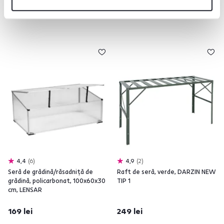
4,4
6
4,9
2
Seră de grădină/răsadniţă de
Raft de seră, verde, DARZIN NEW
grădină, policarbonat, 100x60x30
TIP 1
cm, LENSAR
169 lei
249 lei