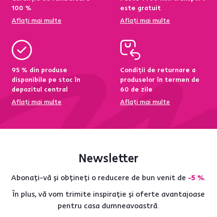
100 %
este gratuit
Aflați mai multe
Aflați mai multe
95 % din produse
Condiții de returnare a
disponibile pe stoc în
produselor în termen de
depozitul central
60 de zile
Aflați mai multe
Aflați mai multe
Newsletter
Abonați-vă și obțineți o reducere de bun venit de
-5 %
.
În plus, vă vom trimite inspirație și oferte avantajoase
pentru casa dumneavoastră.