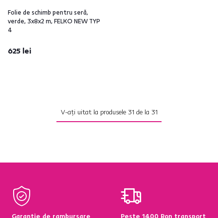
Folie de schimb pentru seră,
verde, 3x8x2 m, FELKO NEW TYP
4
625 lei
V-ați uitat la produsele
31
de la
31
Garanție de rambursare
Peste 1400 Ron transport