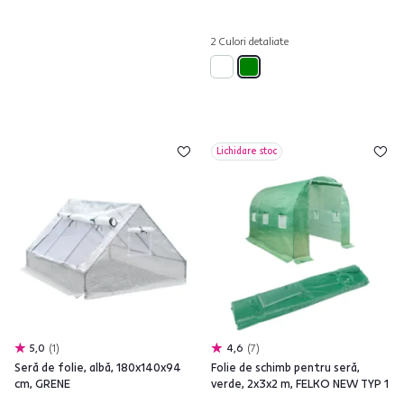
2 Culori detaliate
Lichidare stoc
5,0
1
4,6
7
Seră de folie, albă, 180x140x94
Folie de schimb pentru seră,
cm, GRENE
verde, 2x3x2 m, FELKO NEW TYP 1