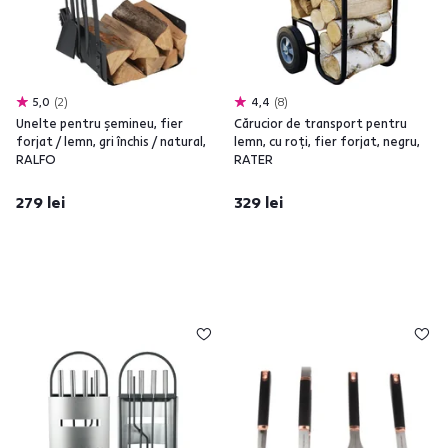
5,0
2
4,4
8
Unelte pentru şemineu, fier
Cărucior de transport pentru
forjat / lemn, gri închis / natural,
lemn, cu roţi, fier forjat, negru,
RALFO
RATER
279 lei
329 lei