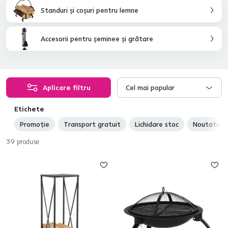
Standuri şi coşuri pentru lemne
Accesorii pentru şeminee şi grătare
Aplicare filtru
Cel mai popular
Etichete
Promoție
Transport gratuit
Lichidare stoc
Noutate
39
produse