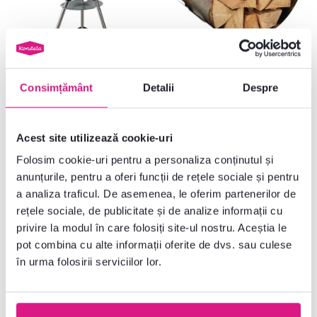
4,6
1
4,2
2
Consimțământ
Detalii
Despre
Grătar de cărbune, negru /
Coş pentru lemne, argintiu / gri,
natural, FRAMO
VREN
Acest site utilizează cookie-uri
299 lei
139 lei
-6%
-14%
279 lei
119 lei
Folosim cookie-uri pentru a personaliza conținutul și
anunțurile, pentru a oferi funcții de rețele sociale și pentru
a analiza traficul. De asemenea, le oferim partenerilor de
rețele sociale, de publicitate și de analize informații cu
privire la modul în care folosiți site-ul nostru. Aceștia le
pot combina cu alte informații oferite de dvs. sau culese
Promoție
Lichidare stoc
Gratuit
Lichidare stoc
în urma folosirii serviciilor lor.