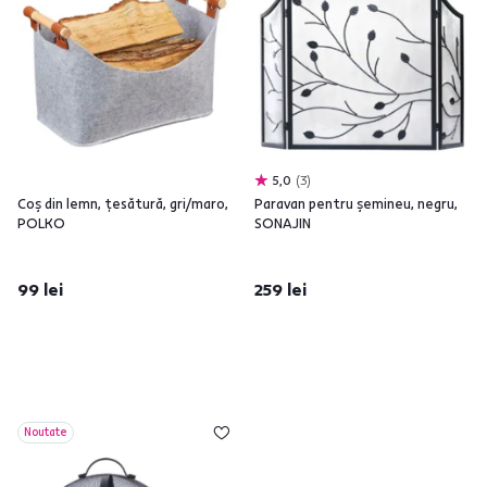
5,0
3
Coş din lemn, ţesătură, gri/maro,
Paravan pentru şemineu, negru,
POLKO
SONAJIN
99 lei
259 lei
Noutate