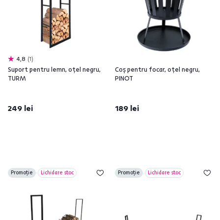
4,8
1
Suport pentru lemn, oţel negru,
Coş pentru focar, oţel negru,
TURM
PINOT
249 lei
189 lei
Promoție
Lichidare stoc
Promoție
Lichidare stoc