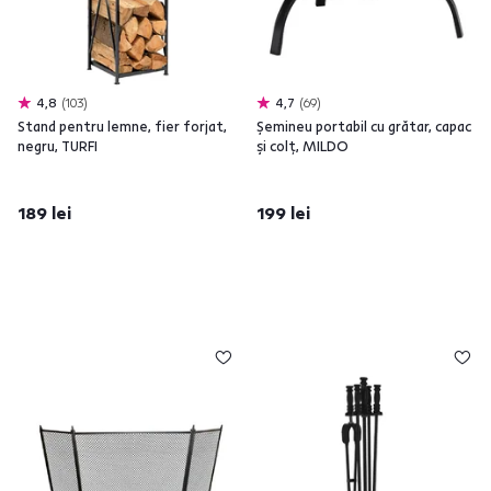
4,8
103
4,7
69
Stand pentru lemne, fier forjat,
Şemineu portabil cu grătar, capac
negru, TURFI
şi colţ, MILDO
189 lei
199 lei