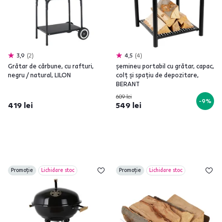
3,9
2
4,5
4
Grătar de cărbune, cu rafturi,
şemineu portabil cu grătar, capac,
negru / natural, LILON
colţ şi spaţiu de depozitare,
BERANT
609 lei
-9%
419 lei
549 lei
Promoție
Lichidare stoc
Promoție
Lichidare stoc