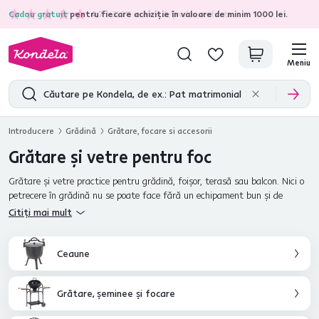
Cadou gratuit
pentru fiecare achiziție în valoare de minim 1000 lei.
4,7
31.211
recenzii de produs verificate
Meniu
Introducere
Grădină
Grătare, focare si accesorii
Grătare şi vetre pentru foc
Grătare şi vetre practice pentru grădină, foişor, terasă sau balcon. Nici o
petrecere în grădină nu se poate face fără un echipament bun şi de
calitate. Dacă vă place să pregătiţi diverse delicatese prăjite sau la
Citiți mai mult
grătar, cu siguranţă o să vă fie de folos unul dintre grătarele sau vetrele
noastre. În oferta noastră veţi găsi grătare de diferite dimensiuni care vă
vor ajuta să vă relaxaţi alături de cei dragi.
Ceaune
Grătare, şeminee şi focare