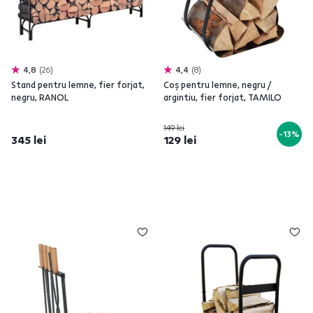
4,8
26
4,4
8
Stand pentru lemne, fier forjat,
Coş pentru lemne, negru /
negru, RANOL
argintiu, fier forjat, TAMILO
149 lei
-13%
345 lei
129 lei