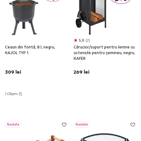
5,0
2
Ceaun din fontă, 8 l, negru,
Cărucior/suport pentru lemne cu
KAJOL TYP 1
ustensile pentru şemineu, negru,
KAFER
309 lei
269 lei
1 Objem (l)
Noutate
Noutate