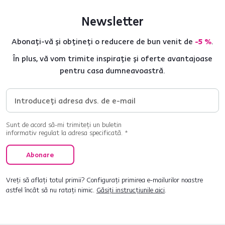
Newsletter
Abonați-vă și obțineți o reducere de bun venit de
-5 %
.
În plus, vă vom trimite inspirație și oferte avantajoase
pentru casa dumneavoastră.
Sunt de acord să-mi trimiteți un buletin
informativ regulat la adresa specificată. *
Abonare
Vreți să aflați totul primii? Configurați primirea e-mailurilor noastre
astfel încât să nu ratați nimic.
Găsiți instrucțiunile aici
.