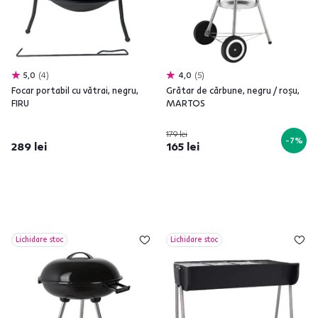
5,0
4
4,0
5
Focar portabil cu vătrai, negru,
Grătar de cărbune, negru / roşu,
FIRU
MARTOS
179 lei
-7%
289 lei
165 lei
Lichidare stoc
Lichidare stoc