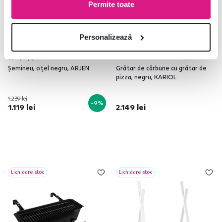
Permite toate
Personalizează
4,7
3
Şemineu, oţel negru, ARJEN
Grătar de cărbune cu grătar de
pizza, negru, KARIOL
1.239 lei
-9%
1.119 lei
2.149 lei
Lichidare stoc
Lichidare stoc