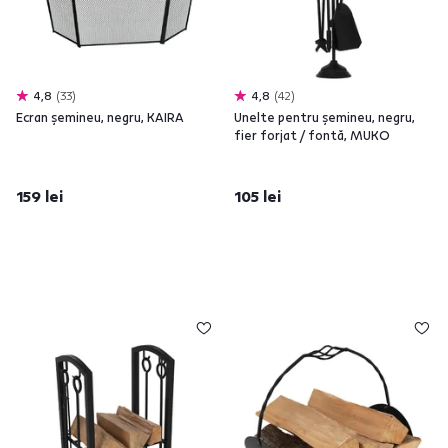
4,8
33
4,8
42
Ecran şemineu, negru, KAIRA
Unelte pentru şemineu, negru,
fier forjat / fontă, MUKO
159 lei
105 lei