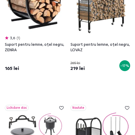
3,6
1
Suport pentru lemne, oţel negru,
Suport pentru lemne, oţel negru,
ZENRA
LOVAZ
265 lei
-17%
165 lei
219 lei
Lichidare stoc
Noutate