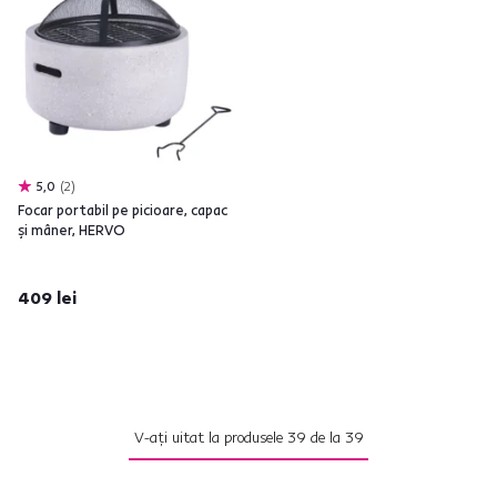
5,0
2
Focar portabil pe picioare, capac
şi mâner, HERVO
409 lei
V-ați uitat la produsele
39
de la
39