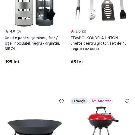
4,9
3
5,0
5
Unelte pentru şemineu, fier /
TEMPO-KONDELA LINTON,
oţel inoxidabil, negru / argintiu,
unelte pentru grătar, set de 4,
NIBOL
negru/ roz auriu
195 lei
65 lei
Promoție
Lichidare stoc