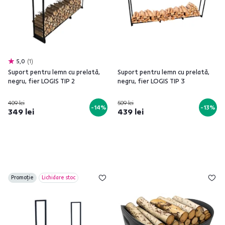
5,0
1
Suport pentru lemn cu prelată,
Suport pentru lemn cu prelată,
negru, fier LOGIS TIP 2
negru, fier LOGIS TIP 3
409 lei
509 lei
-14%
-13%
349 lei
439 lei
Promoție
Lichidare stoc