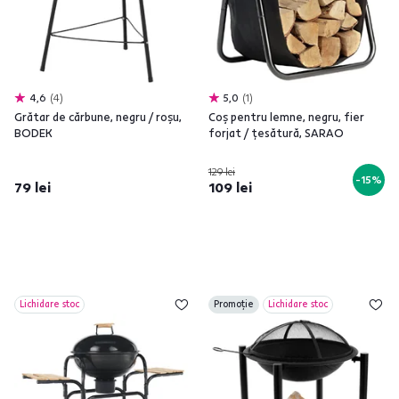
4,6
4
5,0
1
Grătar de cărbune, negru / roşu,
Coş pentru lemne, negru, fier
BODEK
forjat / ţesătură, SARAO
129 lei
-15%
79 lei
109 lei
Lichidare stoc
Promoție
Lichidare stoc