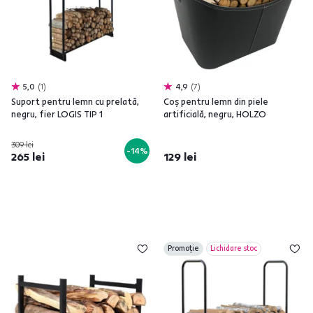
5,0
1
4,9
7
Suport pentru lemn cu prelată,
Coş pentru lemn din piele
negru, fier LOGIS TIP 1
artificială, negru, HOLZO
309 lei
-14%
265 lei
129 lei
Promoție
Lichidare stoc