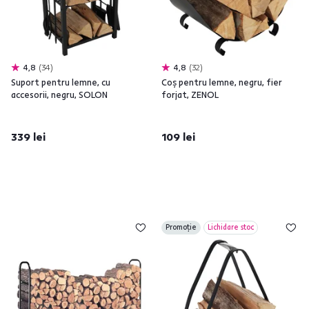
4,8
34
4,8
32
Suport pentru lemne, cu
Coş pentru lemne, negru, fier
accesorii, negru, SOLON
forjat, ZENOL
339 lei
109 lei
Promoție
Lichidare stoc