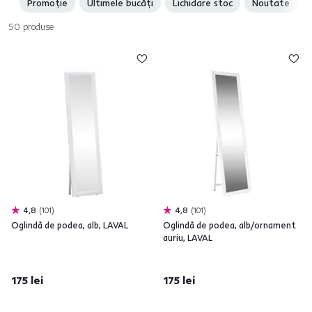
Promoție
Ultimele bucăți
Lichidare stoc
Noutate
50
produse
4,8
101
4,8
101
Oglindă de podea, alb, LAVAL
Oglindă de podea, alb/ornament
auriu, LAVAL
175 lei
175 lei