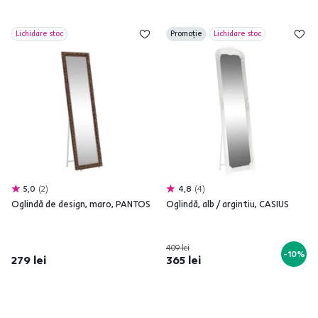
Lichidare stoc
Promoție
Lichidare stoc
5,0
2
4,8
4
Oglindă de design, maro, PANTOS
Oglindă, alb / argintiu, CASIUS
409 lei
-10%
279 lei
365 lei