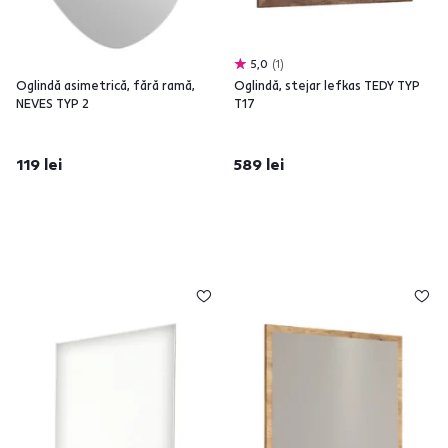
5,0
1
Oglindă asimetrică, fără ramă,
Oglindă, stejar lefkas TEDY TYP
NEVES TYP 2
T17
119 lei
589 lei