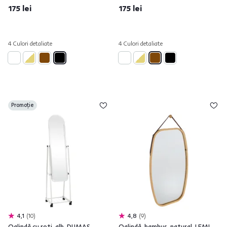
175 lei
175 lei
4 Culori detaliate
4 Culori detaliate
Promoție
4,1
10
4,8
9
Oglindă cu roţi, alb, DUMAS
Oglindă, bambus, natural, LEMI