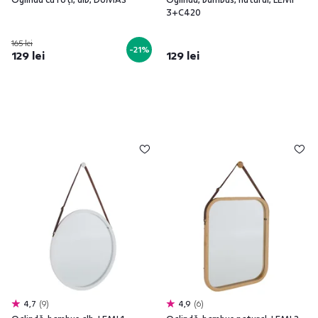
3+C420
165 lei
-21%
129 lei
129 lei
4,7
9
4,9
6