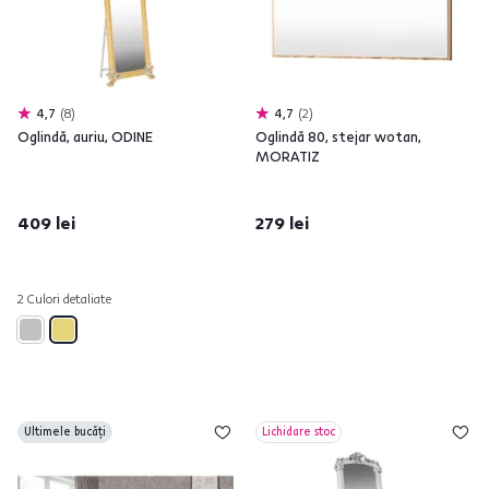
4,7
8
4,7
2
Oglindă, auriu, ODINE
Oglindă 80, stejar wotan,
MORATIZ
409 lei
279 lei
2 Culori detaliate
Ultimele bucăți
Lichidare stoc