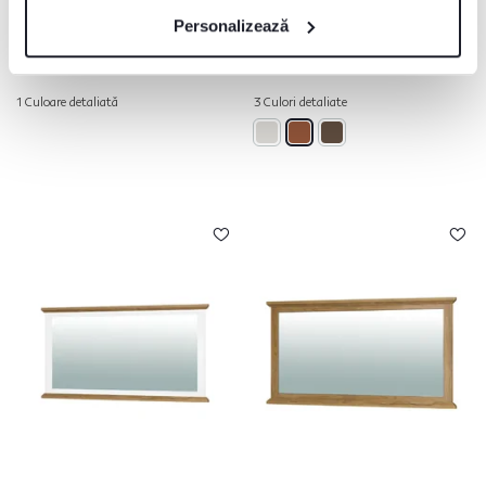
835 lei
639 lei
Personalizează
1 Culoare detaliată
3 Culori detaliate