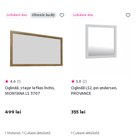
Lichidare stoc
Ultimele bucăți
Lichidare stoc
4,6
1
5,0
2
Oglindă, stejar lefkas închis,
Oglindă LS2, pin andersen,
MONTANA LS 3707
PROVANCE
499 lei
355 lei
1 Material, 1 Culoare detaliată
1 Culoare detaliată