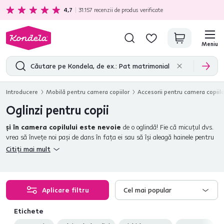
Cadou gratuit
pentru fiecare achiziție în valoare de minim 1000 lei.
4,7
31.157
recenzii de produs verificate
Meniu
Introducere
Mobilă pentru camera copiilor
Accesorii pentru camera copiilo
Oglinzi pentru copii
şi în camera copilului este nevoie
de o oglindă! Fie că micuţul dvs.
vrea să înveţe noi paşi de dans în faţa ei sau să îşi aleagă hainele pentru
şcoală, în faţa oglinzii poate fi cu adevărat el însuşi. Pentru a pregăti cel
Citiți mai mult
mai bine copilul pentru şcoală,
amplasarea ideală a unei oglinzi
este în apropierea
dulapului
sau deasupra
măsuţei de toaletă
. Exploraţi
gama noastră largă şi echipaţi camera copilului cu o oglindă de podea sau
ovală, cu o ramă decorativă sau linii simple.
Aplicare filtru
Cel mai popular
Etichete