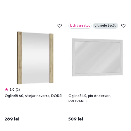
Lichidare stoc
Ultimele bucăți
5,0
2
Oglindă 60, stejar navarra, DORSI
Oglindă LS, pin Andersen,
PROVANCE
269 lei
509 lei