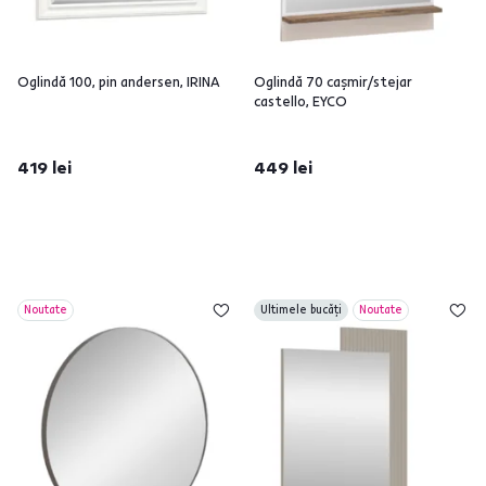
Oglindă 100, pin andersen, IRINA
Oglindă 70 caşmir/stejar
castello, EYCO
419 lei
449 lei
Noutate
Ultimele bucăți
Noutate