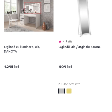
4,7
8
Oglindă cu iluminare, alb,
Oglindă, alb / argintiu, ODINE
DAKOTA
1.295 lei
409 lei
2 Culori detaliate