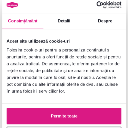
3 Culori detaliate
1 Culoare detaliată
Consimțământ
Detalii
Despre
Acest site utilizează cookie-uri
Folosim cookie-uri pentru a personaliza conținutul și
anunțurile, pentru a oferi funcții de rețele sociale și pentru
a analiza traficul. De asemenea, le oferim partenerilor de
rețele sociale, de publicitate și de analize informații cu
privire la modul în care folosiți site-ul nostru. Aceștia le
pot combina cu alte informații oferite de dvs. sau culese
în urma folosirii serviciilor lor.
Oglindă DA22, stejar lefkas,
Oglindă, frasin deschis, INFINITY I-
Permite toate
VILAR
12