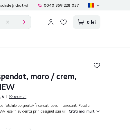
schideți chat-ul
0040 359 228 037
0 lei
spendat, maro / crem,
 NEW
,6
19
recenzii
 de fotoliile obişnuite? Încercaţi ceva interesant! Fotoliul
 iese în evidenţă prin designul său unic, dar şi prin
Citiți mai mult
ste potrivit pent...