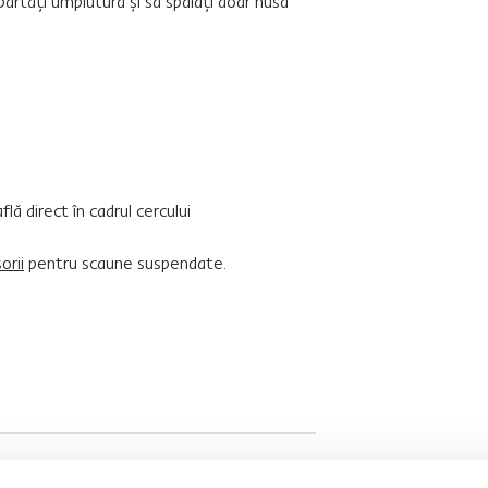
părtaţi umplutura şi să spălaţi doar husa
ă direct în cadrul cercului
orii
pentru scaune suspendate.