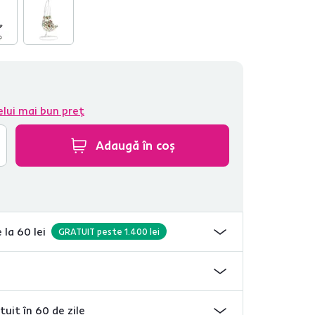
elui mai bun preț
Adaugă în coș
 la 60 lei
GRATUIT peste 1.400 lei
tuit în 60 de zile