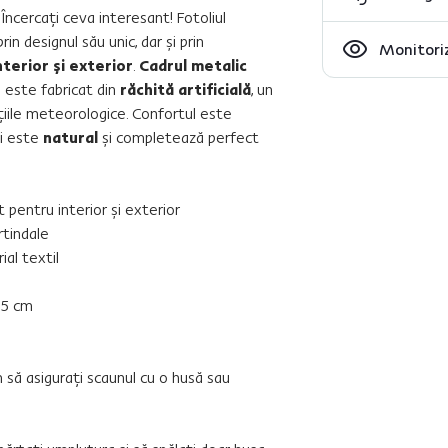
? Încercaţi ceva interesant! Fotoliul
in designul său unic, dar şi prin
Monitoriz
nterior şi exterior
.
Cadrul metalic
l este fabricat din
răchită artificială
, un
diţiile meteorologice. Confortul este
ui este
natural
şi completează perfect
pentru interior şi exterior
tindale
ial textil
5 cm
 să asiguraţi scaunul cu o husă sau