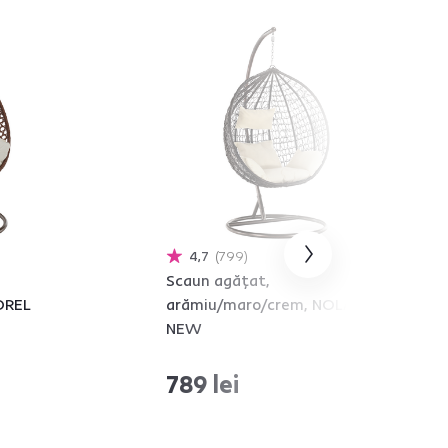
4,7
799
Scaun agăţat,
OREL
arămiu/maro/crem, NOLAN
NEW
789 lei