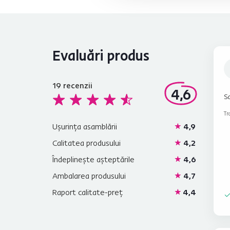
Evaluări produs
19
recenzii
4,6
Sa
Tr
Ușurința asamblării
4,9
Calitatea produsului
4,2
Îndeplinește așteptările
4,6
Ambalarea produsului
4,7
Raport calitate-preț
4,4