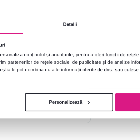
Detalii
uri
rsonaliza conținutul și anunțurile, pentru a oferi funcții de rețele
im partenerilor de rețele sociale, de publicitate și de analize info
ceștia le pot combina cu alte informații oferite de dvs. sau culese î
e?
plăcere
Personalizează
Deschideți chat-ul