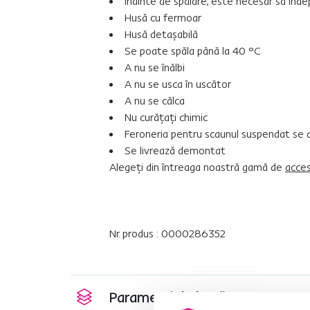
Înainte de spălare, este necesar să înde
Husă cu fermoar
Husă detaşabilă
Se poate spăla până la 40 °C
A nu se înălbi
A nu se usca în uscător
A nu se călca
Nu curăţaţi chimic
Feroneria pentru scaunul suspendat se afl
Se livrează demontat
Alegeţi din întreaga noastră gamă de
acces
Nr. produs : 0000286352
Parametri de bază