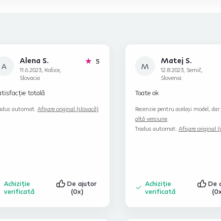
Alena S.
Matej S.
stele
5
A
M
11.6.2023, Košice,
12.8.2023, Semič,
Slovacia
Slovenia
tisfacție totală
Toate ok
adus automat.
Afișare original (slovacă)
Recenzie pentru același model, dar 
altă versiune
.
Tradus automat.
Afișare original 
Achiziție
De ajutor
Achiziție
De 
verificată
(0x)
verificată
(0