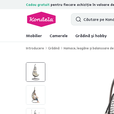
Cadou gratuit
pentru fiecare achiziție în valoare d
4,7
31.157
recenzii de produs verifica
Mobilier
Camerele
Grădină și hobby
Introducere
Grădină
Hamace, leagăne şi balansoare de