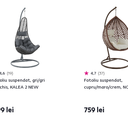
4,6
19
4,7
37
oliu suspendat, gri/gri
Fotoliu suspendat,
chis, KALEA 2 NEW
cupru/maro/crem, N
9 lei
759 lei