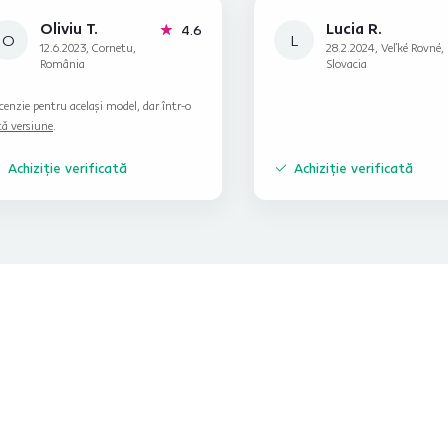
Oliviu T.
Lucia R.
stele
4.6
O
L
12.6.2023, Cornetu,
28.2.2024, Veľké Rovné,
România
Slovacia
cenzie pentru același model, dar într-o
tă versiune
.
Achiziție verificată
Achiziție verificată