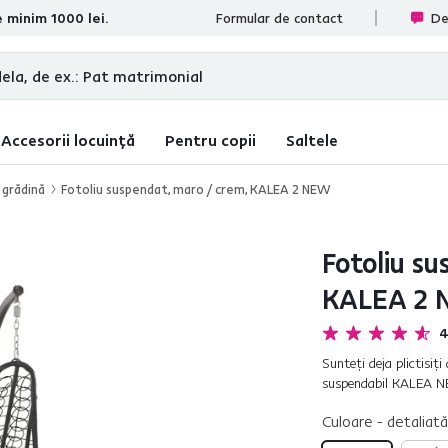
e minim 1000 lei.
te
Formular de contact
De
Accesorii locuință
Pentru copii
Saltele
 grădină
Fotoliu suspendat, maro / crem, KALEA 2 NEW
Fotoliu su
KALEA 2
4
Sunteţi deja plictisiţi
suspendabil KALEA NEW
caracteristicile sale. E
Culoare - detaliată