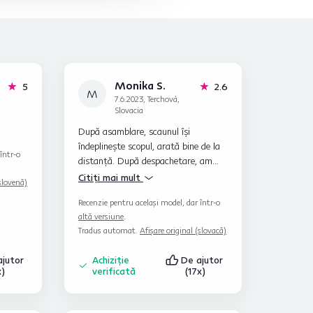
Monika S.
stele
stele
5
2.6
M
7.6.2023, Terchová,
Slovacia
După asamblare, scaunul își
îndeplinește scopul, arată bine de la
într-o
distanță. După despachetare, am
descoperit că una dintre pernele
Citiți mai mult
(slovenă)
pentru sprijinul capului nu avea
Recenzie pentru același model, dar într-o
șireturile coase pentru legare. În plus,
altă versiune
.
pernele pentru șezut erau foarte slab
Tradus automat.
Afișare original (slovacă)
umplute, astfel că după o singură
utilizare se simțea presiunea
ajutor
Achiziție
De ajutor
structurii. Și calitatea prelucrării
x)
verificată
(17x)
însăși scaunului nu este la un nivel
foarte înalt. Mai ales în partea de
jos, terminațiile ascuțite ale