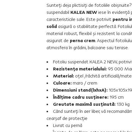
Sunteţi deja plictisiţi de fotoliile obişnuite
suspendabil
KALEA NEW
iese în evidenţă pr
caracteristicile sale. Este potrivit
pentru i
solid
asigură o stabilitate perfectă. Fotoliu
material robust, flexibil şi rezistent la con
asigurat de
perna crem
. Aspectul fotoliul
atmosfera în grădini, balcoane sau terase.
Fotoliu suspendat KALEA 2 NEW, potrivit 
Rezistenţa materialului:
95 000 Mar
Material:
oţel /răchită artificială/mater
Culoare:
maro / crem
Dimensiuni stand(lxhxA):
105x105x19
Înălţime cadru susţinere:
195 cm
Greutate maximă susţinută:
130 kg
Când sunteţi în aer liber, vă recomandăm
cearşaf de protecţie
Livrat cu pernă