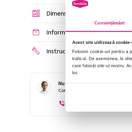
Dimensiuni și specificații
Consimțământ
Informații despre ambalare
Acest site utilizează cookie-
Instrucțiuni de asamblare
Folosim cookie-uri pentru a pe
traficul. De asemenea, le ofer
care folosiți site-ul nostru. A
lor.
Nu ați găsit informațiile dorit
Contactați-ne și vă vom ajuta cu 
0040 359 228 037