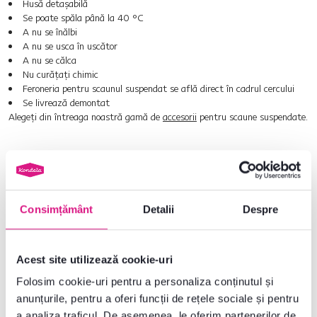
Husă detaşabilă
Se poate spăla până la 40 °C
A nu se înălbi
A nu se usca în uscător
A nu se călca
Nu curăţaţi chimic
Feroneria pentru scaunul suspendat se află direct în cadrul cercului
Se livrează demontat
Alegeţi din întreaga noastră gamă de
accesorii
pentru scaune suspendate.
Nr. produs : 0000286353
Parametri de bază
Consimțământ
Detalii
Despre
Dimensiuni și specificații
Acest site utilizează cookie-uri
Folosim cookie-uri pentru a personaliza conținutul și
Informații despre ambalare
anunțurile, pentru a oferi funcții de rețele sociale și pentru
a analiza traficul. De asemenea, le oferim partenerilor de