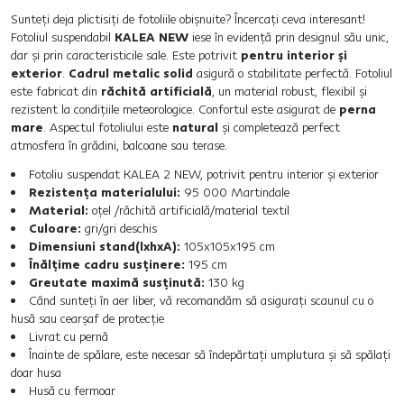
Sunteţi deja plictisiţi de fotoliile obişnuite? Încercaţi ceva interesant!
Fotoliul suspendabil
KALEA NEW
iese în evidenţă prin designul său unic,
dar şi prin caracteristicile sale. Este potrivit
pentru interior şi
exterior
.
Cadrul metalic solid
asigură o stabilitate perfectă. Fotoliul
este fabricat din
răchită artificială
, un material robust, flexibil şi
rezistent la condiţiile meteorologice. Confortul este asigurat de
perna
mare
. Aspectul fotoliului este
natural
şi completează perfect
atmosfera în grădini, balcoane sau terase.
Fotoliu suspendat KALEA 2 NEW, potrivit pentru interior şi exterior
Rezistenţa materialului:
95 000 Martindale
Material:
oţel /răchită artificială/material textil
Culoare:
gri/gri deschis
Dimensiuni stand(lxhxA):
105x105x195 cm
Înălţime cadru susţinere:
195 cm
Greutate maximă susţinută:
130 kg
Când sunteţi în aer liber, vă recomandăm să asiguraţi scaunul cu o
husă sau cearşaf de protecţie
Livrat cu pernă
Înainte de spălare, este necesar să îndepărtaţi umplutura şi să spălaţi
doar husa
Husă cu fermoar