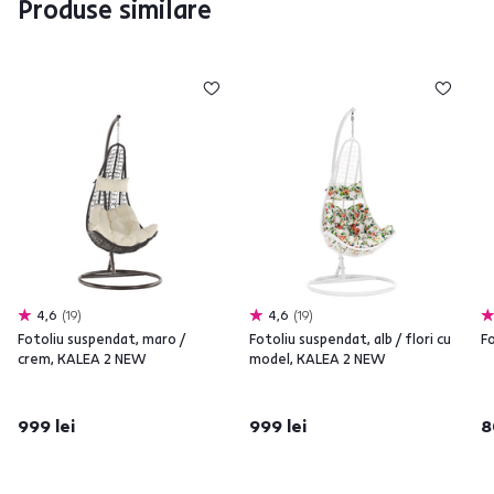
Produse similare
4,6
19
4,6
19
Fotoliu suspendat, maro /
Fotoliu suspendat, alb / flori cu
Fo
crem, KALEA 2 NEW
model, KALEA 2 NEW
999 lei
999 lei
8