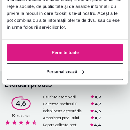
Instrucțiuni de asamblare
rețele sociale, de publicitate și de analize informații cu
privire la modul în care folosiți site-ul nostru. Aceștia le
pot combina cu alte informații oferite de dvs. sau culese
în urma folosirii serviciilor lor.
Nu ați găsit informațiile dorite?
Contactați-ne și vă vom ajuta cu plăcere
0040 359 228 037
Deschideți chat-ul
Permite toate
Personalizează
Evaluări produs
Ușurința asamblării
4,9
4,6
Calitatea produsului
4,2
Îndeplinește așteptările
4,6
19
recenzii
Ambalarea produsului
4,7
Raport calitate-preț
4,4