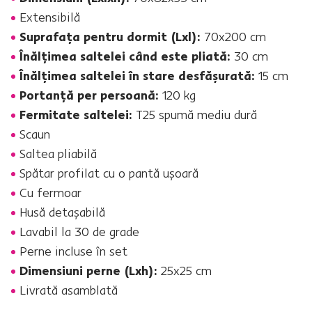
Extensibilă
Suprafaţa pentru dormit (Lxl):
70x200 cm
Înălţimea saltelei când este pliată:
30 cm
Înălţimea saltelei în stare desfăşurată:
15 cm
Portanţă per persoană:
120 kg
Fermitate saltelei:
T25 spumă mediu dură
Scaun
Saltea pliabilă
Spătar profilat cu o pantă uşoară
Cu fermoar
Husă detaşabilă
Lavabil la 30 de grade
Perne incluse în set
Dimensiuni perne (Lxh):
25x25 cm
Livrată asamblată