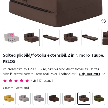
360°
Saltea pliabilă/fotoliu extensibil, 2 in 1, maro Taupe,
PELOS
Vă prezentăm noul PELOS 2în1, care va servi drept fotoliu sau saltea
pliabilă pentru dormitul ocazional. Miezul saltelei este realizat din spumă
Citiți mai mult
poliuretanică, care este rezistentă la deformare. P...
4,8
17
recenzii
Culoare - detaliată