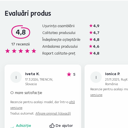
Evaluări produs
Ușurința asamblării
4,9
4,8
Calitatea produsului
4,7
Îndeplinește așteptările
4,8
17
recenzii
Ambalarea produsului
4,6
Raport calitate-preț
4,8
Iveta K.
Ionica P.
stele
5
I
I
17.3.2026, TRENCIN,
25.11.2025, Rupt
Slovacia
România
Recenzie pentru același mo
O mare satisfacție
versiune
.
Recenzie pentru același model, dar într-o
altă
versiune
.
Tradus automat.
Afișare original (slovacă)
Achiziție
De ajutor