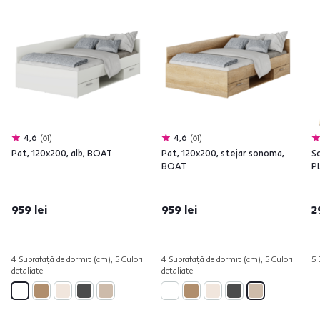
4,6
61
4,6
61
Pat, 120x200, alb, BOAT
Pat, 120x200, stejar sonoma,
So
BOAT
P
959 lei
959 lei
2
4 Suprafață de dormit (cm), 5 Culori
4 Suprafață de dormit (cm), 5 Culori
5 
detaliate
detaliate