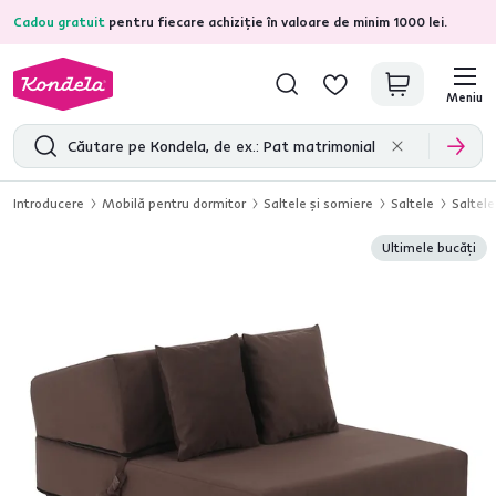
Cadou gratuit
pentru fiecare achiziție în valoare de minim 1000 lei.
4,7
31.157
recenzii de produs verificate
Meniu
Introducere
Mobilă pentru dormitor
Saltele şi somiere
Saltele
Saltele
Ultimele bucăți