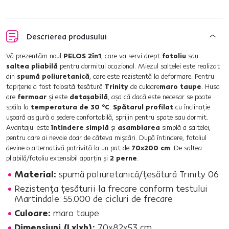
Descrierea produsului
Vă prezentăm noul
PELOS 2în1
, care va servi drept
fotoliu
sau
saltea pliabilă
pentru dormitul ocazional. Miezul saltelei este realizat
din
spumă poliuretanică
, care este rezistentă la deformare. Pentru
tapiţerie a fost folosită ţesătură
Trinity
de culoare
maro taupe
. Husa
are
fermoar
şi este
detaşabilă
, aşa că dacă este necesar se poate
spăla la
temperatura de 30 °C
.
Spătarul profilat
cu înclinaţie
uşoară asigură o şedere confortabilă, sprijin pentru spate sau dormit.
Avantajul este
întindere simplă
şi
asamblarea
simplă a saltelei,
pentru care ai nevoie doar de câteva mişcări. După întindere, fotoliul
devine o alternativă potrivită la un pat de
70x200 cm
. De saltea
pliabilă/fotoliu extensibil aparţin şi
2 perne
.
Material:
spumă poliuretanică/ţesătură Trinity 06
Rezistenţa ţesăturii la frecare conform testului
Martindale: 55.000 de cicluri de frecare
Culoare:
maro taupe
Dimensiuni (Lxlxh):
70x82x53 cm