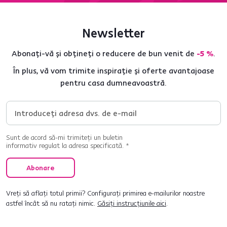
Newsletter
Abonați-vă și obțineți o reducere de bun venit de
-5 %
.
În plus, vă vom trimite inspirație și oferte avantajoase
pentru casa dumneavoastră.
Sunt de acord să-mi trimiteți un buletin
informativ regulat la adresa specificată. *
Abonare
Vreți să aflați totul primii? Configurați primirea e-mailurilor noastre
astfel încât să nu ratați nimic.
Găsiți instrucțiunile aici
.