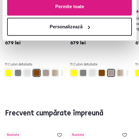
Permite toate
4,8
17
4,8
17
Saltea pliabilă/fotoliu
Saltea pliabilă/fotoliu
Sa
extensibil, 2 in 1, maro, PELOS
extensibil, 2 in 1, maro deschis,
ex
Personalizează
PELOS
P
679 lei
679 lei
6
11 Culori detaliate
11 Culori detaliate
11
Frecvent cumpărate împreună
Noutate
Noutate