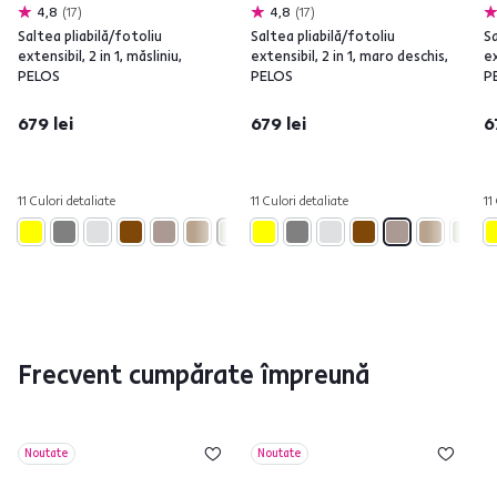
4,8
17
4,8
17
Saltea pliabilă/fotoliu
Saltea pliabilă/fotoliu
Sa
extensibil, 2 in 1, măsliniu,
extensibil, 2 in 1, maro deschis,
ex
PELOS
PELOS
P
679 lei
679 lei
6
11 Culori detaliate
11 Culori detaliate
11
Frecvent cumpărate împreună
Noutate
Noutate