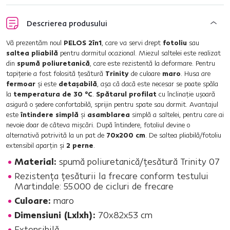
Descrierea produsului
Vă prezentăm noul
PELOS 2în1
, care va servi drept
fotoliu
sau
saltea pliabilă
pentru dormitul ocazional. Miezul saltelei este realizat
din
spumă poliuretanică
, care este rezistentă la deformare. Pentru
tapiţerie a fost folosită ţesătură
Trinity
de culoare
maro
. Husa are
fermoar
şi este
detaşabilă
, aşa că dacă este necesar se poate spăla
la
temperatura de 30 °C
.
Spătarul profilat
cu înclinaţie uşoară
asigură o şedere confortabilă, sprijin pentru spate sau dormit. Avantajul
este
întindere simplă
şi
asamblarea
simplă a saltelei, pentru care ai
nevoie doar de câteva mişcări. După întindere, fotoliul devine o
alternativă potrivită la un pat de
70x200 cm
. De saltea pliabilă/fotoliu
extensibil aparţin şi
2 perne
.
Material:
spumă poliuretanică/ţesătură Trinity 07
Rezistenţa ţesăturii la frecare conform testului
Martindale: 55.000 de cicluri de frecare
Culoare:
maro
Dimensiuni (Lxlxh):
70x82x53 cm
Extensibilă