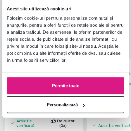
Evaluări produs
Acest site utilizează cookie-uri
Folosim cookie-uri pentru a personaliza conținutul și
Ușurința asamblării
4,9
4,8
anunțurile, pentru a oferi funcții de rețele sociale și pentru
Calitatea produsului
4,7
a analiza traficul. De asemenea, le oferim partenerilor de
Îndeplinește așteptările
4,8
17
recenzii
rețele sociale, de publicitate și de analize informații cu
Ambalarea produsului
4,6
privire la modul în care folosiți site-ul nostru. Aceștia le
Raport calitate-preț
4,8
pot combina cu alte informații oferite de dvs. sau culese
în urma folosirii serviciilor lor.
Iveta K.
Ionica P.
stele
5
I
I
17.3.2026, TRENCIN,
25.11.2025, Rupt
Slovacia
România
Recenzie pentru același mo
Permite toate
O mare satisfacție
versiune
.
Recenzie pentru același model, dar într-o
altă
versiune
.
Personalizează
Tradus automat.
Afișare original (slovacă)
Achiziție
De ajutor
verificată
(0x)
Achiziție verifica