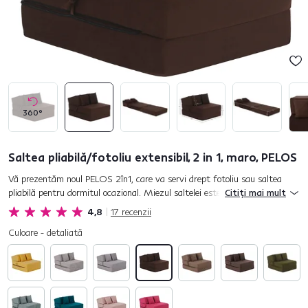
360°
Saltea pliabilă/fotoliu extensibil, 2 in 1, maro, PELOS
Vă prezentăm noul PELOS 2în1, care va servi drept fotoliu sau saltea
pliabilă pentru dormitul ocazional. Miezul saltelei este realizat din spumă
Citiți mai mult
poliuretanică, care este rezistentă la deformare. P...
4,8
17
recenzii
Culoare - detaliată