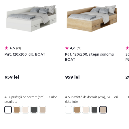
4,6
61
4,6
61
Pat, 120x200, alb, BOAT
Pat, 120x200, stejar sonoma,
So
BOAT
P
959 lei
959 lei
2
4 Suprafață de dormit (cm), 5 Culori
4 Suprafață de dormit (cm), 5 Culori
5 
detaliate
detaliate