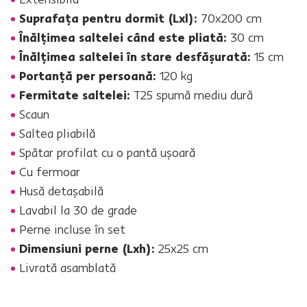
Suprafaţa pentru dormit (Lxl):
70x200 cm
Înălţimea saltelei când este pliată:
30 cm
Înălţimea saltelei în stare desfăşurată:
15 cm
Portanţă per persoană:
120 kg
Fermitate saltelei:
T25 spumă mediu dură
Scaun
Saltea pliabilă
Spătar profilat cu o pantă uşoară
Cu fermoar
Husă detaşabilă
Lavabil la 30 de grade
Perne incluse în set
Dimensiuni perne (Lxh):
25x25 cm
Livrată asamblată