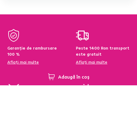
Garanție de rambursare
Peste 1400 Ron transport
100 %
este gratuit
Aflați mai multe
Aflați mai multe
Adaugă în coș
95 % din produse
Condiții de returnare a
disponibile pe stoc în
produselor în termen de
depozitul central
60 de zile
Aflați mai multe
Aflați mai multe