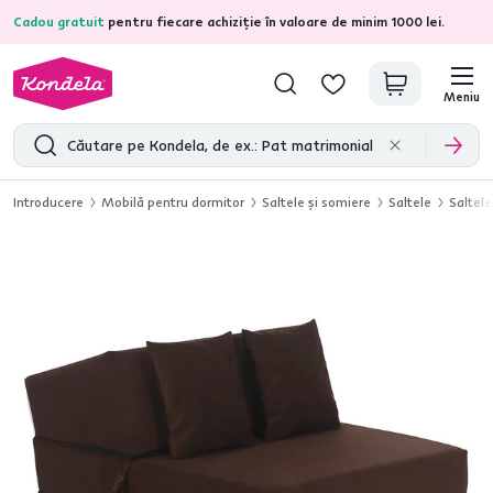
Cadou gratuit
pentru fiecare achiziție în valoare de minim 1000 lei.
4,7
31.285
recenzii de produs verificate
Meniu
Introducere
Mobilă pentru dormitor
Saltele şi somiere
Saltele
Saltele