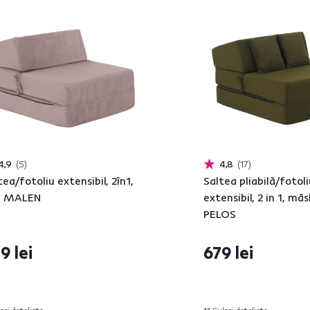
4,9
5
4,8
17
tea/fotoliu extensibil, 2în1,
Saltea pliabilă/fotoli
, MALEN
extensibil, 2 in 1, măsl
PELOS
9 lei
679 lei