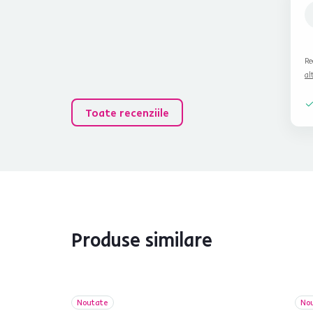
Re
al
Toate recenziile
Produse similare
Noutate
No