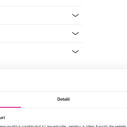
e?
plăcere
Detalii
Deschideți chat-ul
uri
rsonaliza conținutul și anunțurile, pentru a oferi funcții de rețele