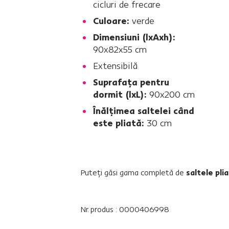
cicluri de frecare
Culoare:
verde
Dimensiuni (lxAxh):
90x82x55 cm
Extensibilă
Suprafaţa pentru
dormit (lxL):
90x200 cm
Înălţimea saltelei când
este pliată:
30 cm
Puteţi găsi gama completă de
saltele pli
Nr. produs : 0000406998