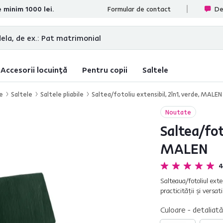
e minim 1000 lei.
ate
Formular de contact
De
Accesorii locuință
Pentru copii
Saltele
re
Saltele
Saltele pliabile
Saltea/fotoliu extensibil, 2în1, verde, MALEN
Noutate
Saltea/foto
MALEN
4
Salteaua/fotoliul ext
practicităţii şi versat
sau ca saltea pliabilă 
Culoare - detaliată