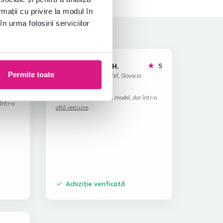
rmații cu privire la modul în
n urma folosirii serviciilor
stele
Tatiana H.
stele
5
5
T
Permite toate
6.2.2026, Hrčeľ, Slovacia
Recenzie pentru același model, dar într-o
într-o
altă versiune
.
Achiziție verificată