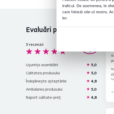
traficul. De asemenea, le ofer
care folosiți site-ul nostru. A
lor.
Evaluări produs
5
recenzii
4,9
Co
sc
po
Ușurința asamblării
5,0
Re
Calitatea produsului
5,0
al
Tr
Îndeplinește așteptările
4,8
Ambalarea produsului
5,0
Raport calitate-preț
4,8