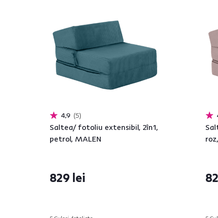
4,9
5
Saltea/ fotoliu extensibil, 2în1,
Sal
petrol, MALEN
roz
829 lei
82