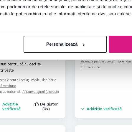
im partenerilor de rețele sociale, de publicitate și de analize info
ceștia le pot combina cu alte informații oferite de dvs. sau culese î
Lenka L.
Stanislava S.
stele
5
L
S
Personalizează
7.1.2026, Kostolné
22.4.2026, Michalovce,
Kračany, Slovacia
Slovacia
nfortabil, dar l-am comandat ca și
Recenzie pentru același model, dar 
aun pentru câini, deci se
altă versiune
.
trivește.
cenzie pentru același model, dar într-o
tă versiune
.
adus automat.
Afișare original (slovacă)
Achiziție
De ajutor
verificată
(0x)
Achiziție verificată