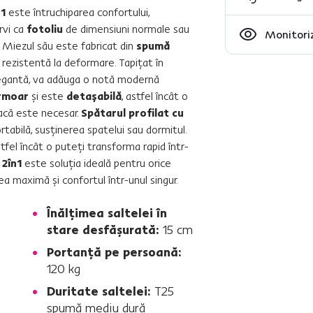
n1
este întruchiparea confortului,
ervi ca
fotoliu
de dimensiuni normale sau
Monitoriz
 Miezul său este fabricat din
spumă
 rezistentă la deformare. Tapiţat în
gantă, va adăuga o notă modernă
rmoar
şi este
detaşabilă
, astfel încât o
dacă este necesar.
Spătarul profilat cu
tabilă, susţinerea spatelui sau dormitul.
stfel încât o puteţi transforma rapid într-
2în1
este soluţia ideală pentru orice
a maximă şi confortul într-unul singur.
Înălţimea saltelei în
stare desfăşurată:
15 cm
Portanţă pe persoană:
120 kg
Duritate saltelei:
T25
spumă mediu dură