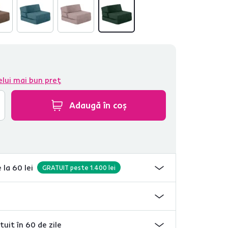
elui mai bun preț
Adaugă în coș
 la 60 lei
GRATUIT peste 1.400 lei
tuit în 60 de zile