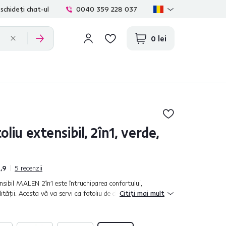
schideți chat-ul
0040 359 228 037
0 lei
liu extensibil, 2în1, verde,
,9
5
recenzii
ensibil MALEN 2în1 este întruchiparea confortului,
ilităţii. Acesta vă va servi ca fotoliu de dimensiuni normale
Citiți mai mult
pentru dormit o...