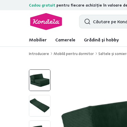
Cadou gratuit
pentru fiecare achiziție în valoare d
4,7
31.285
recenzii de produs verific
Mobilier
Camerele
Grădină și hobby
Introducere
Mobilă pentru dormitor
Saltele şi somie