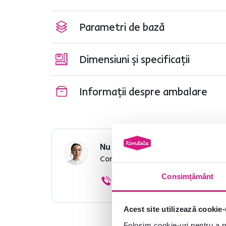
Parametri de bază
Dimensiuni și specificații
Informații despre ambalare
Nu ați găsit informațiile dorit
Contactați-ne și vă vom ajuta cu 
Consimțământ
0040 359 228 037
Acest site utilizează cookie-
Folosim cookie-uri pentru a pe