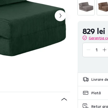
829 lei
Garanția c
Livrare de
Plată
Retur gra