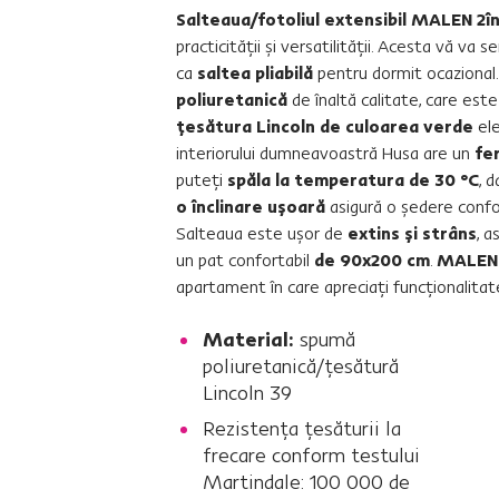
Salteaua/fotoliul extensibil MALEN 2î
practicităţii şi versatilităţii. Acesta vă va s
ca
saltea pliabilă
pentru dormit ocazional.
poliuretanică
de înaltă calitate, care este
ţesătura Lincoln de culoarea verde
ele
interiorului dumneavoastră Husa are un
fe
puteţi
spăla la temperatura de 30 °C
, 
o înclinare uşoară
asigură o şedere confor
Salteaua este uşor de
extins şi strâns
, a
un pat confortabil
de 90x200 cm
.
MALEN 
apartament în care apreciaţi funcţionalitate
Material:
spumă
poliuretanică/ţesătură
Lincoln 39
Rezistenţa ţesăturii la
frecare conform testului
Martindale: 100 000 de