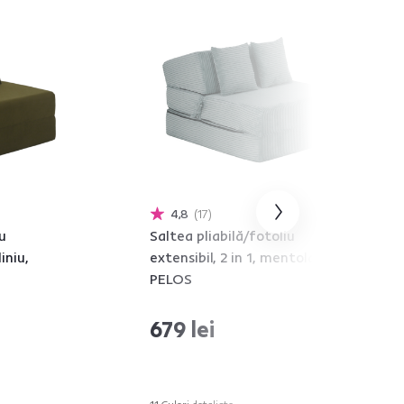
4,8
17
u
Saltea pliabilă/fotoliu
iniu,
extensibil, 2 in 1, mentolat,
PELOS
679 lei