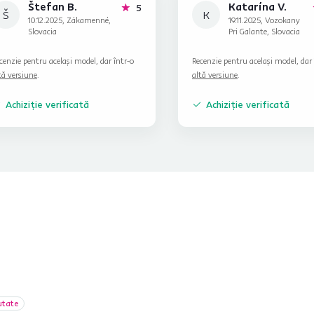
Štefan B.
Katarína V.
stele
5
Š
K
10.12.2025, Zákamenné,
19.11.2025, Vozokany
Slovacia
Pri Galante, Slovacia
cenzie pentru același model, dar într-o
Recenzie pentru același model, dar 
tă versiune
.
altă versiune
.
Achiziție verificată
Achiziție verificată
utate