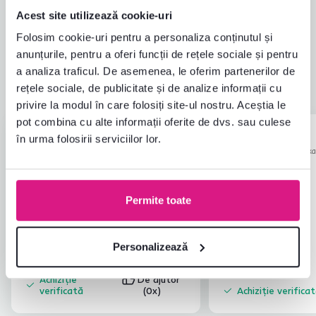
Acest site utilizează cookie-uri
Ușurința asamblării
5,0
4,9
Calitatea produsului
5,0
Folosim cookie-uri pentru a personaliza conținutul și
Îndeplinește așteptările
4,8
anunțurile, pentru a oferi funcții de rețele sociale și pentru
5
recenzii
Ambalarea produsului
5,0
a analiza traficul. De asemenea, le oferim partenerilor de
Raport calitate-preț
4,8
rețele sociale, de publicitate și de analize informații cu
privire la modul în care folosiți site-ul nostru. Aceștia le
pot combina cu alte informații oferite de dvs. sau culese
Lenka L.
Štefan B.
stele
5
în urma folosirii serviciilor lor.
L
Š
7.1.2026, Kostolné
10.12.2025, Zá
Kračany, Slovacia
Slovacia
Confortabil, dar l-am comandat ca și
scaun pentru câini, deci se potrivește.
Permite toate
Recenzie pentru același model, dar într-o
altă
versiune
.
Personalizează
Tradus automat.
Afișare original (slovacă)
Achiziție
De ajutor
verificată
(0x)
Achiziție verifica