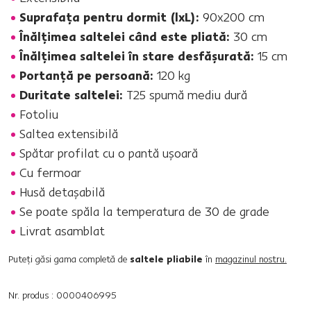
Suprafaţa pentru dormit (lxL):
90x200 cm
Înălţimea saltelei când este pliată:
30 cm
Înălţimea saltelei în stare desfăşurată:
15 cm
Portanţă pe persoană:
120 kg
Duritate saltelei:
T25 spumă mediu dură
Fotoliu
Saltea extensibilă
Spătar profilat cu o pantă uşoară
Cu fermoar
Husă detaşabilă
Se poate spăla la temperatura de 30 de grade
Livrat asamblat
Puteţi găsi gama completă de
saltele pliabile
în
magazinul nostru.
Nr. produs : 0000406995