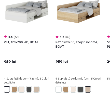
4,6
62
4,6
62
Pat, 120x200, alb, BOAT
Pat, 120x200, stejar sonoma,
So
BOAT
P
959 lei
959 lei
2
4 Suprafață de dormit (cm), 5 Culori
4 Suprafață de dormit (cm), 5 Culori
5 
detaliate
detaliate