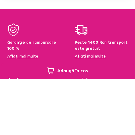
Garanție de rambursare
Peste 1400 Ron transport
100 %
este gratuit
Aflați mai multe
Aflați mai multe
Adaugă în coș
95 % din produse
Condiții de returnare a
disponibile pe stoc în
produselor în termen de
depozitul central
60 de zile
Aflați mai multe
Aflați mai multe