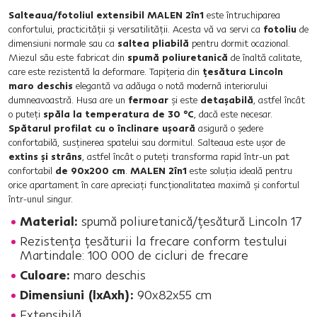
Salteaua/fotoliul extensibil MALEN 2în1
este întruchiparea
confortului, practicităţii şi versatilităţii. Acesta vă va servi ca
fotoliu
de
dimensiuni normale sau ca
saltea pliabilă
pentru dormit ocazional.
Miezul său este fabricat din
spumă poliuretanică
de înaltă calitate,
care este rezistentă la deformare. Tapiţeria din
ţesătura Lincoln
maro deschis
elegantă va adăuga o notă modernă interiorului
dumneavoastră. Husa are un
fermoar
şi este
detaşabilă
, astfel încât
o puteţi
spăla la temperatura de 30 °C
, dacă este necesar.
Spătarul profilat cu o înclinare uşoară
asigură o şedere
confortabilă, susţinerea spatelui sau dormitul. Salteaua este uşor de
extins şi strâns
, astfel încât o puteţi transforma rapid într-un pat
confortabil
de 90x200 cm
.
MALEN 2în1
este soluţia ideală pentru
orice apartament în care apreciaţi funcţionalitatea maximă şi confortul
într-unul singur.
Material:
spumă poliuretanică/ţesătură Lincoln 17
Rezistenţa ţesăturii la frecare conform testului
Martindale: 100 000 de cicluri de frecare
Culoare:
maro deschis
Dimensiuni (lxAxh):
90x82x55 cm
Extensibilă