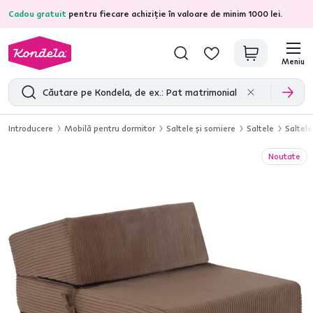
Cadou gratuit
pentru fiecare achiziție în valoare de minim 1000 lei.
4,7
31.333
recenzii de produs verificate
Meniu
Introducere
Mobilă pentru dormitor
Saltele şi somiere
Saltele
Saltele
Noutate