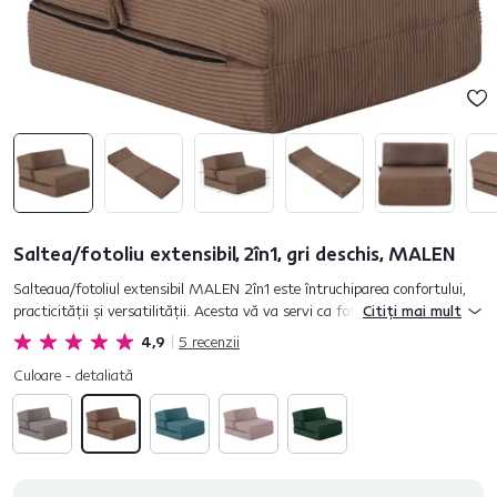
Saltea/fotoliu extensibil, 2în1, gri deschis, MALEN
Salteaua/fotoliul extensibil MALEN 2în1 este întruchiparea confortului,
practicităţii şi versatilităţii. Acesta vă va servi ca fotoliu de dimensiuni
Citiți mai mult
normale sau ca saltea pliabilă pentru dormit o...
4,9
5
recenzii
Culoare - detaliată