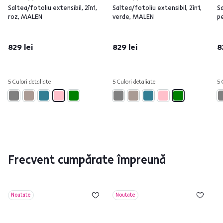
Saltea/fotoliu extensibil, 2în1,
Saltea/fotoliu extensibil, 2în1,
Sa
roz, MALEN
verde, MALEN
p
829 lei
829 lei
8
5 Culori detaliate
5 Culori detaliate
5 
Frecvent cumpărate împreună
Noutate
Noutate