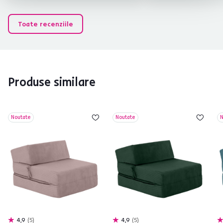
Toate recenziile
Produse similare
Noutate
Noutate
N
4,9
5
4,9
5