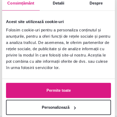
Consimțământ
Detalii
Despre
Parametri de bază
Acest site utilizează cookie-uri
Dimensiuni și specificații
Folosim cookie-uri pentru a personaliza conținutul și
anunțurile, pentru a oferi funcții de rețele sociale și pentru
Informații despre ambalare
a analiza traficul. De asemenea, le oferim partenerilor de
rețele sociale, de publicitate și de analize informații cu
Instrucțiuni de asamblare
privire la modul în care folosiți site-ul nostru. Aceștia le
pot combina cu alte informații oferite de dvs. sau culese
în urma folosirii serviciilor lor.
Nu ați găsit informațiile dorite?
Contactați-ne și vă vom ajuta cu plăcere
Permite toate
0040 359 228 037
Deschideți chat-ul
Personalizează