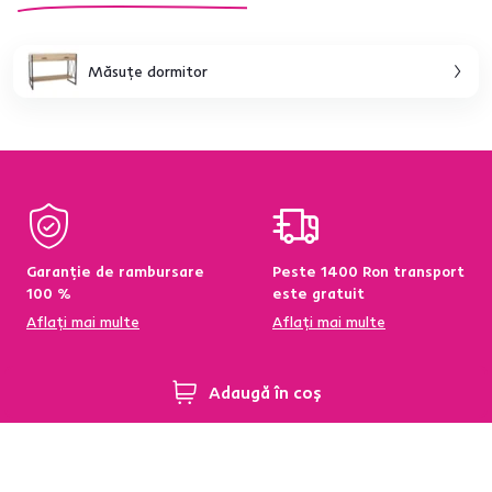
Măsuţe dormitor
Garanție de rambursare
Peste 1400 Ron transport
100 %
este gratuit
Aflați mai multe
Aflați mai multe
Adaugă în coș
95 % din produse
Condiții de returnare a
disponibile pe stoc în
produselor în termen de
depozitul central
60 de zile