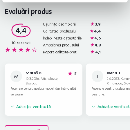
Evaluări produs
Ușurința asamblării
3,9
4,4
Calitatea produsului
4,4
Îndeplinește așteptările
4,6
10
recenzii
Ambalarea produsului
4,8
Raport calitate-preț
4,1
Maroš K.
Ivana J.
stele
5
M
I
10.3.2026, Michalovce,
2.6.2023, Koka
Slovacia
Rimavicou, Slov
Recenzie pentru același model, dar într-o
altă
Recenzie pentru același mo
versiune
.
versiune
.
Achiziție verificată
Achiziție verifica