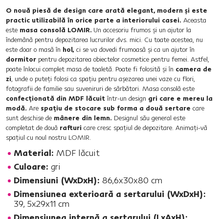
O nouă piesă de design care arată elegant, modern şi este
practic utilizabilă în orice parte a interiorului casei.
Aceasta
este
masa consolă LOMIR.
Un accesoriu frumos şi un ajutor la
îndemână pentru depozitarea lucrurilor dvs. mici. Cu toate acestea, nu
este doar o masă în
hol,
ci se va dovedi frumoasă şi ca un ajutor în
dormitor
pentru depozitarea obiectelor cosmetice pentru femei. Astfel,
poate înlocui complet masa de toaletă. Poate fi folosită şi în
camera de
zi
, unde o puteţi folosi ca spaţiu pentru aşezarea unei vaze cu flori,
fotografii de familie sau suveniruri de sărbători. Masa consolă este
confecţionată din MDF lăcuit
într-un design
gri care e mereu la
modă.
Are
spaţiu de stocare sub forma a două sertare
care
sunt deschise de
mânere din lemn.
Designul său general este
completat de două
rafturi
care cresc spaţiul de depozitare. Animaţi-vă
spaţiul cu noul nostru LOMIR.
Material:
MDF lăcuit
Culoare:
gri
Dimensiuni (WxDxH):
86,6x30x80 cm
Dimensiunea exterioară a sertarului (WxDxH):
39, 5x29x11 cm
Dimensiunea internă a sertarului (LxAxH):