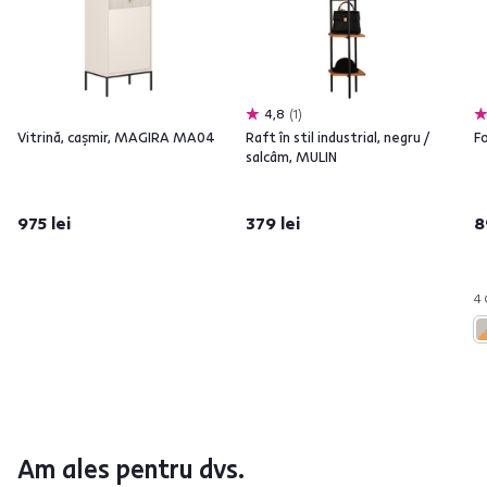
4,8
1
Vitrină, caşmir, MAGIRA MA04
Raft în stil industrial, negru /
Fo
salcâm, MULIN
975 lei
379 lei
8
4 
Am ales pentru dvs.