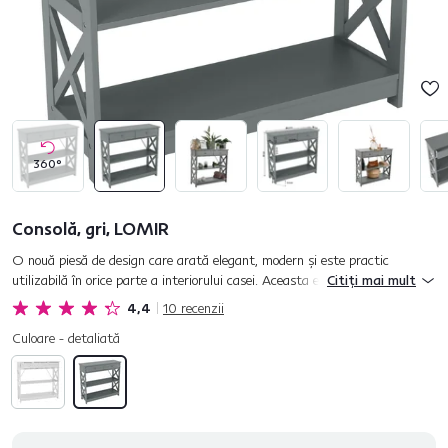
360°
Consolă, gri, LOMIR
O nouă piesă de design care arată elegant, modern şi este practic
utilizabilă în orice parte a interiorului casei. Aceasta este masa consolă
Citiți mai mult
LOMIR. Un accesoriu frumos şi un ajutor la îndemâ...
4,4
10
recenzii
Culoare - detaliată