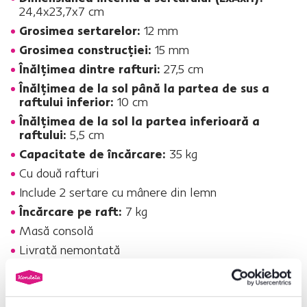
24,4x23,7x7 cm
Grosimea sertarelor:
12 mm
Grosimea construcţiei:
15 mm
Înălţimea dintre rafturi:
27,5 cm
Înălţimea de la sol până la partea de sus a
raftului inferior:
10 cm
Înălţimea de la sol la partea inferioară a
raftului:
5,5 cm
Capacitate de încărcare:
35 kg
Cu două rafturi
Include 2 sertare cu mânere din lemn
Încărcare pe raft:
7 kg
Masă consolă
Livrată nemontată
Nr. produs : 0000281286