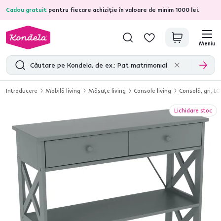
Cadou gratuit
pentru fiecare achiziție în valoare de minim 1000 lei.
4,7
31.333
recenzii de produs verificate
Meniu
Introducere
Mobilă living
Măsuţe living
Console living
Consolă, gri, L
Lichidare stoc