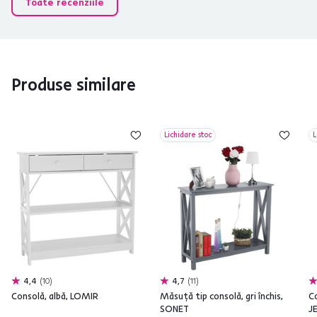
Toate recenziile
Produse similare
Lichidare stoc
L
4,4
10
4,7
11
Consolă, albă, LOMIR
Măsuţă tip consolă, gri închis,
Co
SONET
J