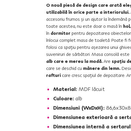
O nouă piesă de design care arată ele
utilizabilă în orice parte a interiorului.
accesoriu frumos şi un ajutor la îndemână pe
toate acestea, nu este doar o masă în
hol
în
dormitor
pentru depozitarea obiectelor
înlocui complet masa de toaletă. Poate fi fo
folosi ca spaţiu pentru aşezarea unui ghiveci
suveniruri de sărbători. Masa consolă este
alb care e mereu la modă.
Are
spaţiu d
care se deschid cu
mânere din lemn.
Desi
rafturi
care cresc spaţiul de depozitare. A
Material:
MDF lăcuit
Culoare:
alb
Dimensiuni (WxDxH):
86,6x30x
Dimensiunea exterioară a sert
Dimensiunea internă a sertarul