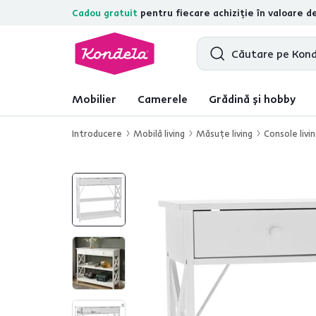
Cadou gratuit
pentru fiecare achiziție în valoare d
4,7
31.211
recenzii de produs verifica
Mobilier
Camerele
Grădină și hobby
Introducere
Mobilă living
Măsuţe living
Console livi