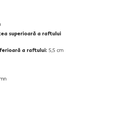
m
tea superioară a raftului
ferioară a raftului:
5,5 cm
emn