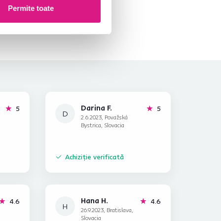
Permite toate
Darina F.
stele
stele
5
5
D
2.6.2023, Považská
Bystrica, Slovacia
Achiziție verificată
Hana H.
stele
stele
4.6
4.6
H
26.9.2023, Bratislava,
Slovacia