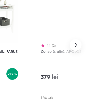
4,1
2
alb, FARUS
Consolă, albă, APOLOS
-22%
379 lei
1 Material