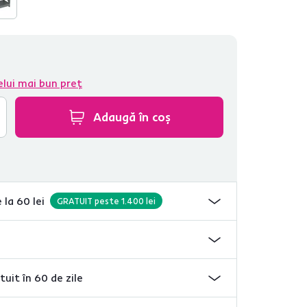
elui mai bun preț
Adaugă în coș
 la 60 lei
GRATUIT peste 1.400 lei
tuit în 60 de zile