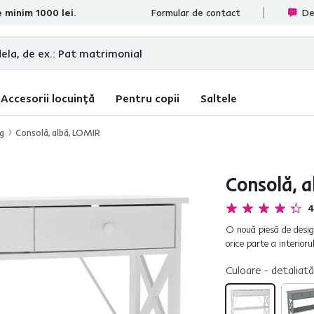
e minim 1000 lei.
te
Formular de contact
De
Accesorii locuință
Pentru copii
Saltele
ng
Consolă, albă, LOMIR
Consolă, 
4
O nouă piesă de design
orice parte a interio
şi un ajutor la îndemâ
Culoare - detaliată