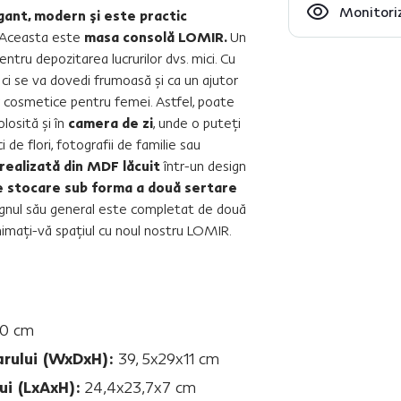
Monitoriz
gant, modern şi este practic
Aceasta este
masa consolă LOMIR.
Un
ntru depozitarea lucrurilor dvs. mici. Cu
,
ci se va dovedi frumoasă şi ca un ajutor
 cosmetice pentru femei. Astfel, poate
losită şi în
camera de zi
, unde o puteţi
 de flori, fotografii de familie sau
realizată din MDF lăcuit
într-un design
e stocare sub forma a două sertare
gnul său general este completat de două
nimaţi-vă spaţiul cu noul nostru LOMIR.
80 cm
arului (WxDxH):
39, 5x29x11 cm
ui (LxAxH):
24,4x23,7x7 cm