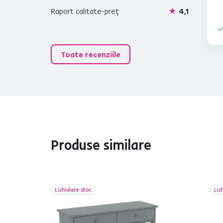
Raport calitate-preț
4,1
Toate recenziile
Produse similare
Lichidare stoc
Lic