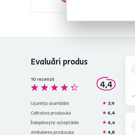
Evaluări produs
10
recenzii
4,4
Ușurința asamblării
3,9
Calitatea produsului
4,4
Îndeplinește așteptările
4,6
Ambalarea produsului
4,8