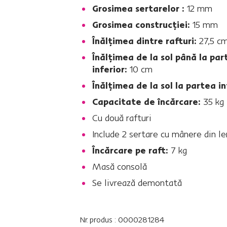
Grosimea sertarelor :
12 mm
Grosimea construcţiei:
15 mm
Înălţimea dintre rafturi:
27,5 c
Înălţimea de la sol până la par
inferior:
10 cm
Înălţimea de la sol la partea in
Capacitate de încărcare:
35 kg
Cu două rafturi
Include 2 sertare cu mânere din l
Încărcare pe raft:
7 kg
Masă consolă
Se livrează demontată
Nr. produs : 0000281284