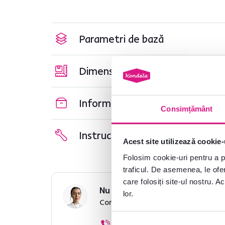
Parametri de bază
Dimensiuni și specificații
Informații despre ambalare
Consimțământ
Instrucțiuni de asamblare
Acest site utilizează cookie-
Folosim cookie-uri pentru a pe
traficul. De asemenea, le ofer
care folosiți site-ul nostru. A
Nu ați găsit informațiile dorit
lor.
Contactați-ne și vă vom ajuta cu 
0040 359 228 037