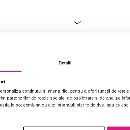
Detalii
uri
rsonaliza conținutul și anunțurile, pentru a oferi funcții de rețele
im partenerilor de rețele sociale, de publicitate și de analize info
ceștia le pot combina cu alte informații oferite de dvs. sau culese î
e?
plăcere
Deschideți chat-ul