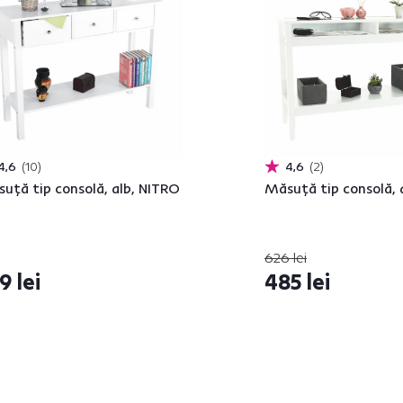
4,6
10
4,6
2
uţă tip consolă, alb, NITRO
Măsuţă tip consolă, 
626 lei
9 lei
485 lei