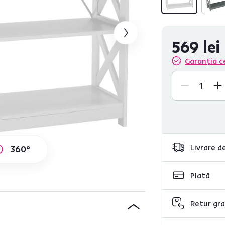
569 lei
Garanția c
Livrare de
360°
Plată
Retur gra