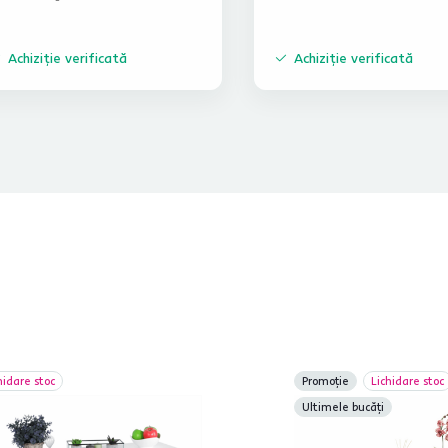
Achiziție verificată
Achiziție verificată
hidare stoc
Promoție
Lichidare stoc
Ultimele bucăți