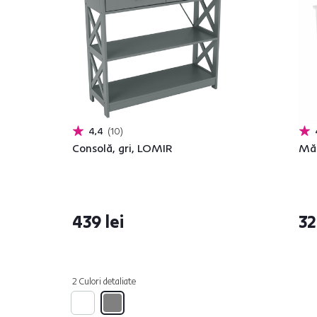
4,4
10
Consolă, gri, LOMIR
Măs
439 lei
32
2 Culori detaliate