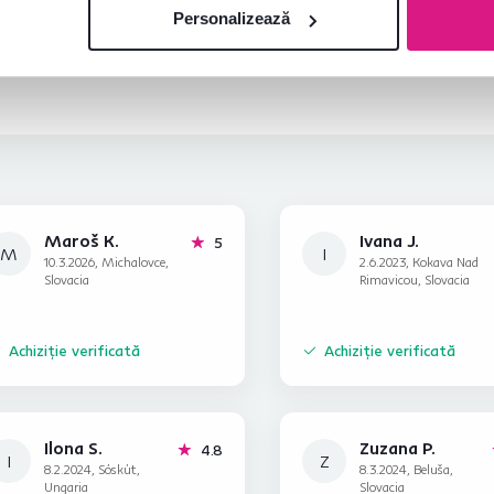
Personalizează
Maroš K.
Ivana J.
stele
5
M
I
10.3.2026, Michalovce,
2.6.2023, Kokava Nad
Slovacia
Rimavicou, Slovacia
Achiziție verificată
Achiziție verificată
Ilona S.
Zuzana P.
stele
4.8
I
Z
8.2.2024, Sóskút,
8.3.2024, Beluša,
Ungaria
Slovacia