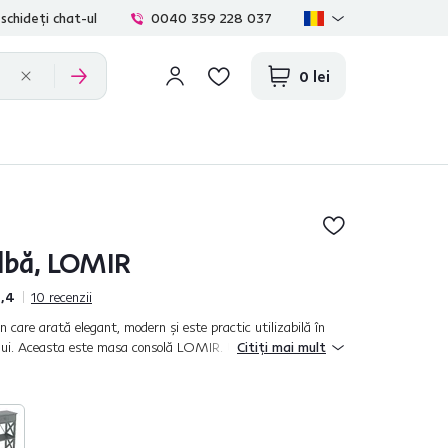
schideți chat-ul
0040 359 228 037
0 lei
albă, LOMIR
,4
10
recenzii
 care arată elegant, modern şi este practic utilizabilă în
rului. Aceasta este masa consolă LOMIR. Un accesoriu frumos
Citiți mai mult
nă pen...