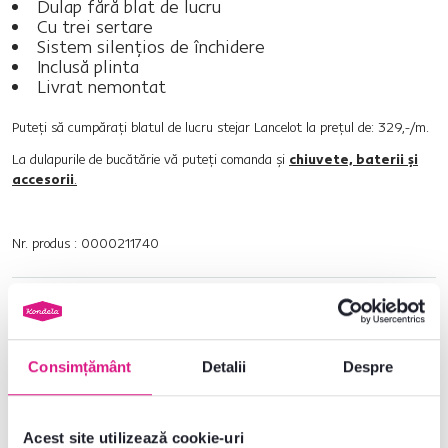
Dulap fără blat de lucru
Cu trei sertare
Sistem silenţios de închidere
Inclusă plinta
Livrat nemontat
Puteţi să cumpăraţi blatul de lucru stejar Lancelot la preţul de: 329,-/m.
La dulapurile de bucătărie vă puteţi comanda şi
chiuvete, baterii şi
accesorii
.
Nr. produs : 0000211740
Parametri de bază
Dimensiuni și specificații
Consimțământ
Detalii
Despre
Informații despre ambalare
Acest site utilizează cookie-uri