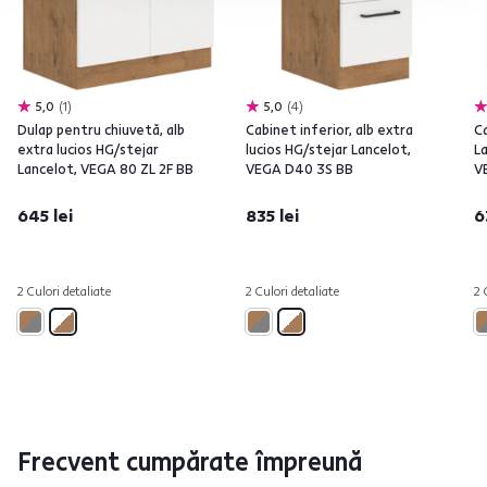
5,0
1
5,0
4
Dulap pentru chiuvetă, alb
Cabinet inferior, alb extra
Ca
extra lucios HG/stejar
lucios HG/stejar Lancelot,
La
Lancelot, VEGA 80 ZL 2F BB
VEGA D40 3S BB
V
645 lei
835 lei
6
2 Culori detaliate
2 Culori detaliate
2 
Frecvent cumpărate împreună