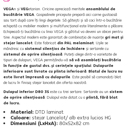
VEGA
n şi
VEG
etarian. Oricine apreciază meritele
ansamblului de
bucătărie VEGA
. Gospodinele pricepute prepară aici carne gustoasă
sau tort după care îţi lingi degetele. Să găteşti şi să coci într-o bucătărie
echipată cu mobilier modern şi multifuncţional este literalmente o plăcere.
Echipează-ţi bucătăria cu linia VEGA şi gătitul va deveni un obicei pentru
tine. Aspectul modern este garantat de combinaţia de nuanţe
gri mat şi
stejar lancelot
. Este fabricat
din PAL melaminat
. Uşile se
mândresc cu
sistemul silenţios de închidere
şi sertarele cu
sistemul de oprire silenţioasă
. Puteţi alege dintr-o varietate de
tipuri de dulapuri, VEGA permiţându-vă
să vă asamblaţi bucătăria
în funcţie de gustul dvs. şi cerinţele spaţiului
.
Dulapurile
inferioare sunt livrate cu plinta inferioară
.
Blatul de lucru nu
este livrat împreună cu dulapurile
. Este posibil să comandaţi blat
de lucru în finisaj stejar lancelot din oferta noastră.
Dulapul inferior D80 3S
este cu trei sertare. Sertarele au un
sistem
de oprire silenţioasă
. Dulapul este dotat cu o
plintă, fără blat
de lucru.
Material:
DTD laminat
Culoare:
stejar Lancelot/ alb extra lucios HG
Dimensiuni (LxHxA):
80x52x82 cm