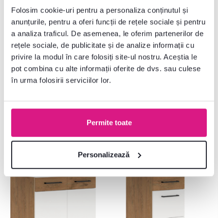
Folosim cookie-uri pentru a personaliza conținutul și
anunțurile, pentru a oferi funcții de rețele sociale și pentru
Nu ați găsit informațiile dorite?
a analiza traficul. De asemenea, le oferim partenerilor de
Contactați-ne și vă vom ajuta cu plăcere
rețele sociale, de publicitate și de analize informații cu
privire la modul în care folosiți site-ul nostru. Aceștia le
0040 359 228 037
Deschideți chat-ul
pot combina cu alte informații oferite de dvs. sau culese
în urma folosirii serviciilor lor.
Permite toate
Produse similare
Personalizează
Ultimele bucăți