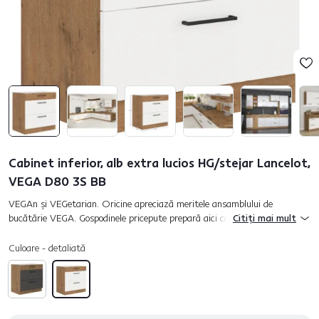
Cabinet inferior, alb extra lucios HG/stejar Lancelot,
VEGA D80 3S BB
VEGAn şi VEGetarian. Oricine apreciază meritele ansamblului de
bucătărie VEGA. Gospodinele pricepute prepară aici carne gustoasă sau
Citiți mai mult
tort după care îţi lingi degetele. Să găteşti şi să coci într-o buc...
Culoare - detaliată