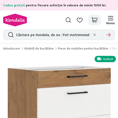
Cadou gratuit
pentru fiecare achiziție în valoare de minim 1000 lei.
4,7
31.211
recenzii de produs verificate
Meniu
Introducere
Mobilă de bucătărie
Piese de mobilier pentru bucătărie
Cor
Gratuit