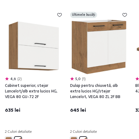
Ultimele bucăți
4,6
2
5,0
1
Cabinet superior, stejar
Dulap pentru chiuvetă, alb
Bl
Lancelot/alb extra lucios HG,
extra lucios HG/stejar
42
VEGA 80 GU-72 2F
Lancelot, VEGA 80 ZL 2F BB
635 lei
645 lei
3
2 Culori detaliate
2 Culori detaliate