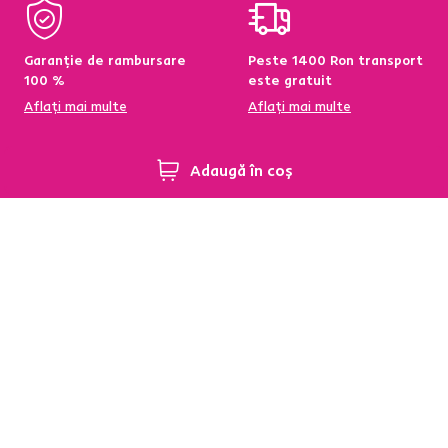
Garanție de rambursare
Peste 1400 Ron transport
100 %
este gratuit
Aflați mai multe
Aflați mai multe
Adaugă în coș
95 % din produse
Condiții de returnare a
disponibile pe stoc în
produselor în termen de
depozitul central
60 de zile
Aflați mai multe
Aflați mai multe
Newsletter
Abonați-vă și obțineți o reducere de bun venit de
-5 %
.