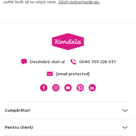
astfel încât să nu ratați nimic.
Găsiți instrucțiunile aici
.
Deschideți chat-ul
0040 359 228 037
[email protected]
Cumpărături
Pentru clienți