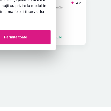
Evka P.
stele
stele
4.4
4.2
E
rmații cu privire la modul în
17.7.2024, Hnúšťa,
n urma folosirii serviciilor
Slovacia
într-o
Achiziție verificată
Permite toate