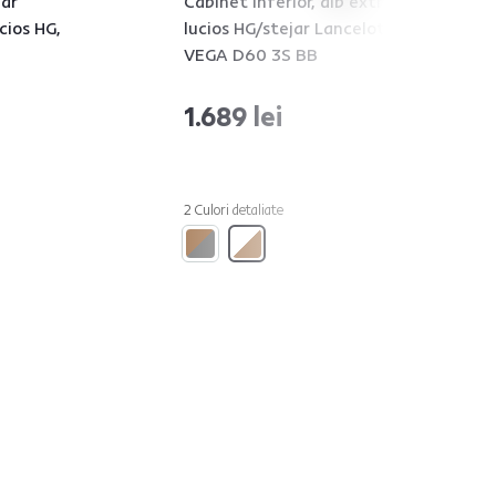
jar
Cabinet inferior, alb extra
cios HG,
lucios HG/stejar Lancelot,
VEGA D60 3S BB
1.689 lei
2 Culori detaliate