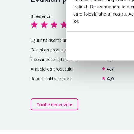
traficul. De asemenea, le ofer
care folosiți site-ul nostru. A
3
recenzii
4,5
lor.
Ușurința asamblării
4,7
Calitatea produsului
4,3
Îndeplinește așteptările
5,0
Ambalarea produsului
4,7
Raport calitate-preț
4,0
Toate recenziile