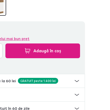
elui mai bun preț
Adaugă în coș
 la 60 lei
GRATUIT peste 1.400 lei
tuit în 60 de zile