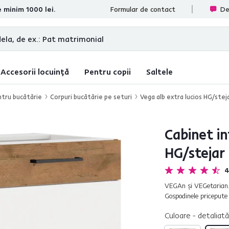
e minim 1000 lei.
te
Formular de contact
De
Accesorii locuință
Pentru copii
Saltele
ntru bucătărie
Corpuri bucătărie pe seturi
Vega alb extra lucios HG/stej
Cabinet inf
HG/stejar
4
VEGAn şi VEGetarian.
Gospodinele pricepute 
degetele. Să găteşti şi
Culoare - detaliată