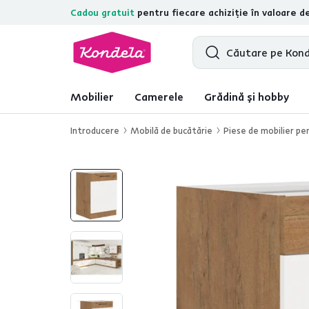
Cadou gratuit
pentru fiecare achiziție în valoare d
4,7
31.157
recenzii de produs verifica
Mobilier
Camerele
Grădină și hobby
Introducere
Mobilă de bucătărie
Piese de mobilier pe