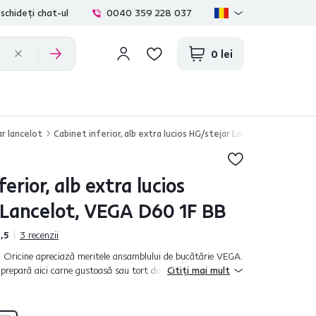
schideți chat-ul
0040 359 228 037
0 lei
ar lancelot
Cabinet inferior, alb extra lucios HG/stejar Lancelot, VEGA D60
erior, alb extra lucios
 Lancelot, VEGA D60 1F BB
,5
3
recenzii
 Oricine apreciază meritele ansamblului de bucătărie VEGA.
prepară aici carne gustoasă sau tort după care îţi lingi
Citiți mai mult
 să coci într-o buc...