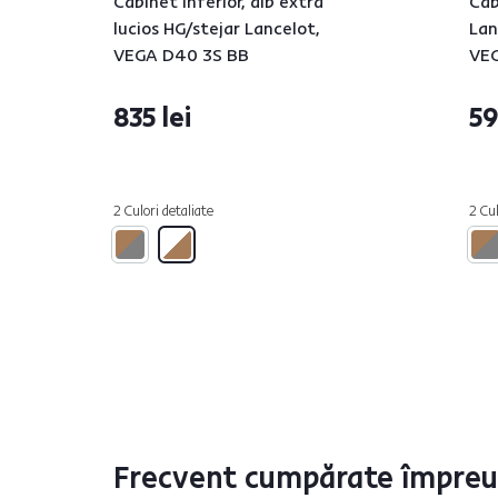
Cabinet inferior, alb extra
Cab
lucios HG/stejar Lancelot,
Lan
VEGA D40 3S BB
VEG
835 lei
59
2 Culori detaliate
2 Cul
Frecvent cumpărate împre