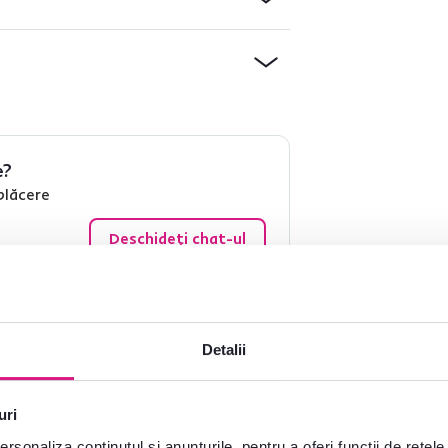
e?
plăcere
Deschideți chat-ul
Detalii
uri
rsonaliza conținutul și anunțurile, pentru a oferi funcții de rețele