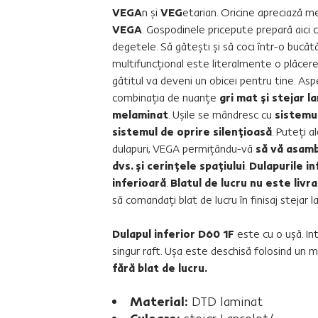
VEGA
n şi
VEG
etarian. Oricine apreciază m
VEGA
. Gospodinele pricepute prepară aici c
degetele. Să găteşti şi să coci într-o bucăt
multifuncţional este literalmente o plăcere.
gătitul va deveni un obicei pentru tine. A
combinaţia de nuanţe
gri mat şi stejar l
melaminat
. Uşile se mândresc cu
sistemul
sistemul de oprire silenţioasă
. Puteţi a
dulapuri, VEGA permiţându-vă
să vă asamb
dvs. şi cerinţele spaţiului
.
Dulapurile in
inferioară
.
Blatul de lucru nu este livr
să comandaţi blat de lucru în finisaj stejar 
Dulapul inferior D60 1F
este cu o uşă. In
singur raft. Uşa este deschisă folosind un 
fără blat de lucru.
Material:
DTD laminat