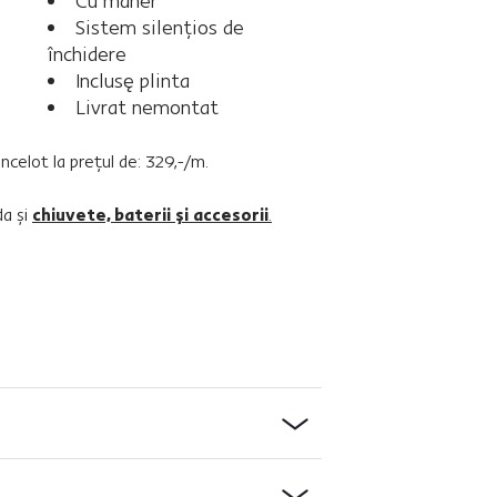
Cu măner
Sistem silenţios de
închidere
Inclusę plinta
Livrat nemontat
ancelot la preţul de: 329,-/m.
da şi
chiuvete, baterii şi accesorii
.