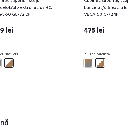
inet superior, stejar
Cabinet superior, ste
celot/alb extra lucios HG,
Lancelot/alb extra lu
A 60 GU-72 2F
VEGA 60 G-72 1F
9 lei
475 lei
ori detaliate
2 Culori detaliate
ună