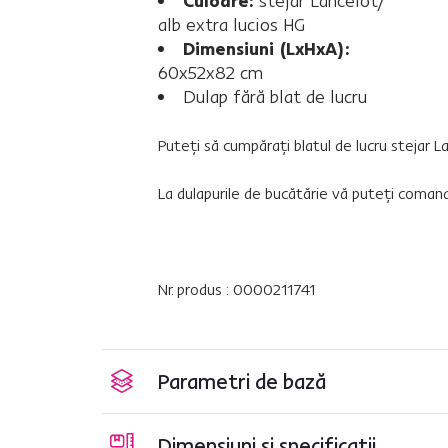
Culoare:
stejar Lancelot/
alb extra lucios HG
Dimensiuni (LxHxA):
60x52x82 cm
Dulap fără blat de lucru
Puteţi să cumpăraţi blatul de lucru stejar L
La dulapurile de bucătărie vă puteţi coman
Nr. produs : 0000211741
Parametri de bază
Dimensiuni și specificații