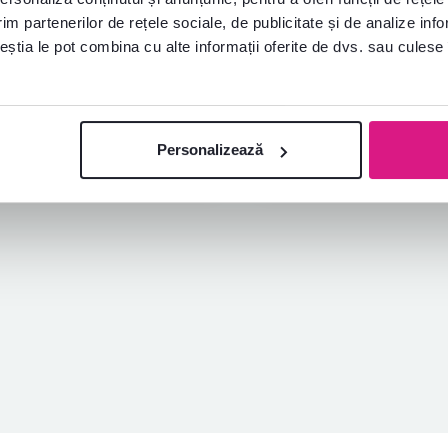
Vladimír B.
Henrietta F.
stele
5
V
H
im partenerilor de rețele sociale, de publicitate și de analize info
8.5.2026, Veľký Lom,
5.10.2023, Debrecen,
ceștia le pot combina cu alte informații oferite de dvs. sau culese î
Slovacia
Ungaria
Recenzie pentru același model, dar 
altă versiune
.
Achiziție verificată
Achiziție verificată
Personalizează