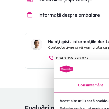
Informații despre ambalare
Nu ați găsit informațiile dorit
Contactați-ne și vă vom ajuta cu 
0040 359 228 037
Consimțământ
Acest site utilizează cookie-
Evaluări produs
Folosim cookie-uri pentru a pe