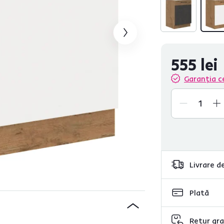
555 lei
Garanția c
Livrare de
Plată
Retur gra