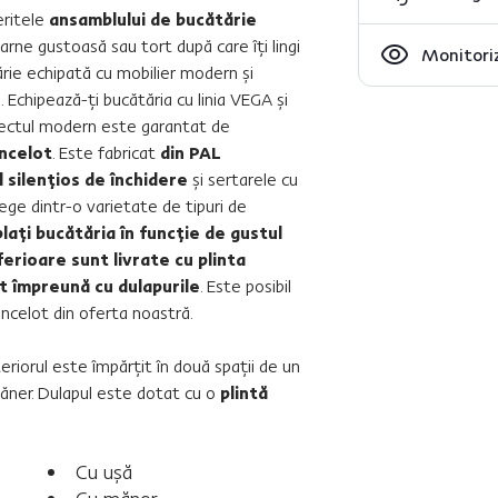
eritele
ansamblului de bucătărie
arne gustoasă sau tort după care îţi lingi
Monitoriz
ărie echipată cu mobilier modern şi
 Echipează-ţi bucătăria cu linia VEGA şi
spectul modern este garantat de
ancelot
. Este fabricat
din PAL
 silenţios de închidere
şi sertarele cu
lege dintr-o varietate de tipuri de
laţi bucătăria în funcţie de gustul
ferioare sunt livrate cu plinta
at împreună cu dulapurile
. Este posibil
lancelot din oferta noastră.
teriorul este împărţit în două spaţii de un
măner. Dulapul este dotat cu o
plintă
Cu uşă