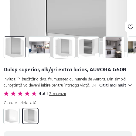
Dulap superior, alb/gri extra lucios, AURORA G60N
Invitaţi în bucătăria dvs. frumuseţea cu numele de Aurora. Din simplă
cunoştinţă va deveni iubire pentru întreaga viaţă. De mobila de bucătărie
Citiți mai mult
Aurora vă veţi îndrăgosti la prima vedere. Luciul extra...
4,6
3
recenzii
Culoare - detaliată