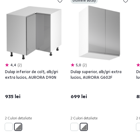
Ultimele bucăți
4,4
2
5,0
2
Dulap inferior de colţ, alb/gri
Dulap superior, alb/gri extra
Du
extra lucios, AURORA D90N
lucios, AURORA G602F
l
935 lei
699 lei
8
2 Culori detaliate
2 Culori detaliate
2 