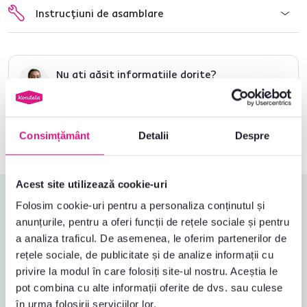
Instrucțiuni de asamblare
Nu ați găsit informațiile dorite?
Contactați-ne și vă vom ajuta cu plăcere
0040 359 228 037
Deschideți chat-ul
Consimțământ
Detalii
Despre
Acest site utilizează cookie-uri
Evaluări produs
Folosim cookie-uri pentru a personaliza conținutul și
anunțurile, pentru a oferi funcții de rețele sociale și pentru
Ușurința asamblării
4,3
a analiza traficul. De asemenea, le oferim partenerilor de
4,6
Calitatea produsului
4,7
rețele sociale, de publicitate și de analize informații cu
Îndeplinește așteptările
4,7
privire la modul în care folosiți site-ul nostru. Aceștia le
3
recenzii
Ambalarea produsului
5,0
pot combina cu alte informații oferite de dvs. sau culese
Raport calitate-preț
4,3
în urma folosirii serviciilor lor.