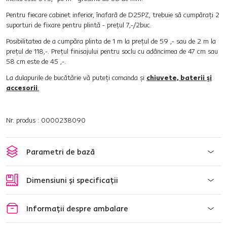
Pentru fiecare cabinet inferior, înafară de D25PZ, trebuie să cumpăraţi 2
suporturi de fixare pentru plintă - preţul 7,-/2buc.
Posibilitatea de a cumpăra plinta de 1 m la preţul de 59 ,- sau de 2 m la
preţul de 118,-. Preţul finisajului pentru soclu cu adâncimea de 47 cm sau
58 cm este de 45 ,-.
La dulapurile de bucătărie vă puteţi comanda şi
chiuvete, baterii şi
accesorii
.
Nr. produs : 0000238090
Parametri de bază
Dimensiuni și specificații
Informații despre ambalare