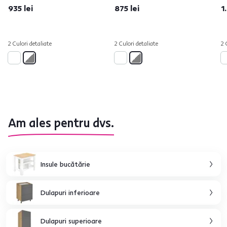
935 lei
875 lei
1
2 Culori detaliate
2 Culori detaliate
2 
Am ales pentru dvs.
Insule bucătărie
Dulapuri inferioare
Dulapuri superioare