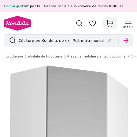
Cadou gratuit
pentru fiecare achiziție în valoare de minim 1000 lei.
4,7
31.333
recenzii de produs verificate
Meniu
Introducere
Mobilă de bucătărie
Piese de mobilier pentru bucătărie
Cor