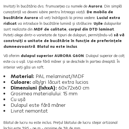
Invitaţi în bucătăria dvs. frumuseţea cu numele de
Aurora
. Din simplă
cunoştinţă va deveni iubire pentru întreaga viaţă.
De mobila de
bucătărie Aurora
vă veţi îndrăgosti la prima vedere.
Luciul extra
ridicat
va introduce în bucătărie lumină şi strălucire.
Uşile
dulapurilor
sunt realizate din
MDF de calitate
,
corpul din DTD laminat
.
Puteţi alege dintr-o varietate de tipuri de dulapuri, permiţându-vă
să vă
construiţi o unitate de bucătărie în funcţie de preferinţele
dumneavoastră
.
Blatul nu este inclus
.
Vă oferim
dulapul superior AURORA G60N
. Dulapul superior de colţ
este cu o uşă. Uşa este fără mâner şi se deschide în partea dreaptă. În
interior veţi găsi un raft.
Material:
PAL melaminat/MDF
Culoare:
alb/gri lăcuit extra lucios
Dimensiuni (lxhxA):
60x72x60 cm
Grosimea materialului: 15 mm
Cu uşă
Dulapul este fără mâner
Livrat nemontat
Blatul de lucru nu este inclus. Preţul blatului de lucru stejar artizanal
închis este 395,- pe m - grosime de 38 de mm.