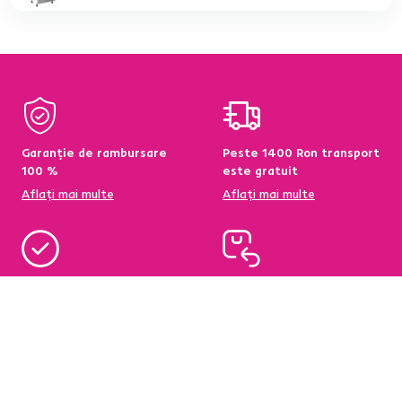
Garanție de rambursare
Peste 1400 Ron transport
100 %
este gratuit
Aflați mai multe
Aflați mai multe
95 % din produse
Condiții de returnare a
disponibile pe stoc în
produselor în termen de
depozitul central
60 de zile
Aflați mai multe
Aflați mai multe