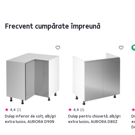
Frecvent cumpărate împreună
4,4
2
4,4
6
Dulap inferior de colţ, alb/gri
Dulap pentru chiuvetă, alb/gri
Du
extra lucios, AURORA D90N
extra lucios, AURORA D80Z
e
D