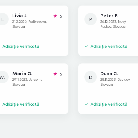
Lívia J.
Peter F.
stele
5
L
P
21.2.2026, Podbrezová,
26.12.2023, Nový
Slovacia
Ruskov, Slovacia
Achiziție verificată
Achiziție verificată
Maria O.
Dana G.
stele
5
M
D
29.11.2023, Jarabina,
28.11.2023, Davidov,
Slovacia
Slovacia
Achiziție verificată
Achiziție verificată