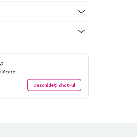
e?
plăcere
Deschideți chat-ul