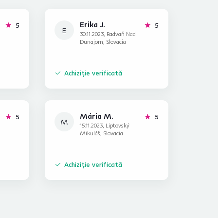
Erika J.
stele
stele
5
5
E
30.11.2023, Radvaň Nad
Dunajom, Slovacia
Achiziție verificată
Mária M.
stele
stele
5
5
M
15.11.2023, Liptovský
Mikuláš, Slovacia
Achiziție verificată