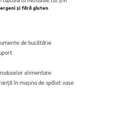
n cuptorul cu microunde, cât şi în
lergeni şi fără gluten
.
trumente de bucătărie
suport
produselor alimentare
uranţă în maşina de spălat vase