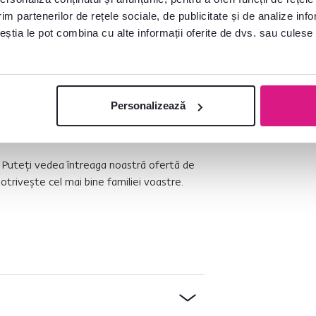
im partenerilor de rețele sociale, de publicitate și de analize info
ceștia le pot combina cu alte informații oferite de dvs. sau culese î
e KAHON este disponibil în mai multe
Personalizează
. Puteţi vedea întreaga noastră ofertă de
potriveşte cel mai bine familiei voastre.