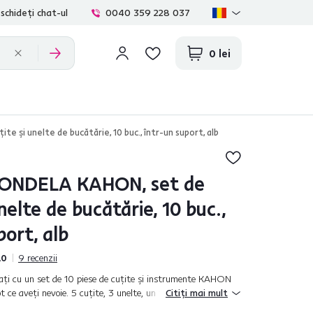
schideți chat-ul
0040 359 228 037
0 lei
şi unelte de bucătărie, 10 buc., într-un suport, alb
NDELA KAHON, set de
unelte de bucătărie, 10 buc.,
port, alb
,0
9
recenzii
craţi cu un set de 10 piese de cuţite şi instrumente KAHON
ot ce aveţi nevoie. 5 cuţite, 3 unelte, un tocător şi un suport
Citiți mai mult
şi...