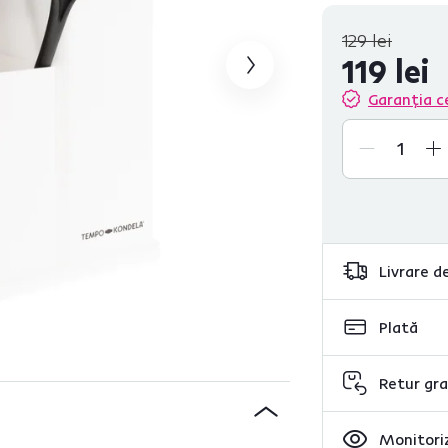
129 lei
119 lei
Garanția c
Livrare de
Plată
Retur gra
Monitoriz