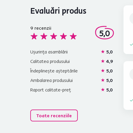
Evaluări produs
9
recenzii
5,0
Ușurința asamblării
5,0
Calitatea produsului
4,9
Îndeplinește așteptările
5,0
Ambalarea produsului
5,0
Raport calitate-preț
5,0
Toate recenziile