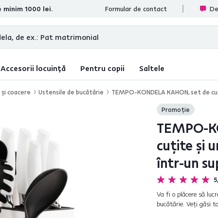
e minim 1000 lei.
ate
Formular de contact
De
Accesorii locuință
Pentru copii
Saltele
 şi coacere
Ustensile de bucătărie
TEMPO-KONDELA KAHON, set de cuţite 
Promoție
TEMPO-KO
cuţite şi 
într-un su
5
Va fi o plăcere să lu
bucătărie. Veţi găsi t
practic. În culoarea alb 