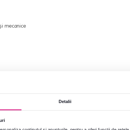
 şi mecanice
ic WHEAT STRAW
Detalii
uri
rsonaliza conținutul și anunțurile, pentru a oferi funcții de rețele