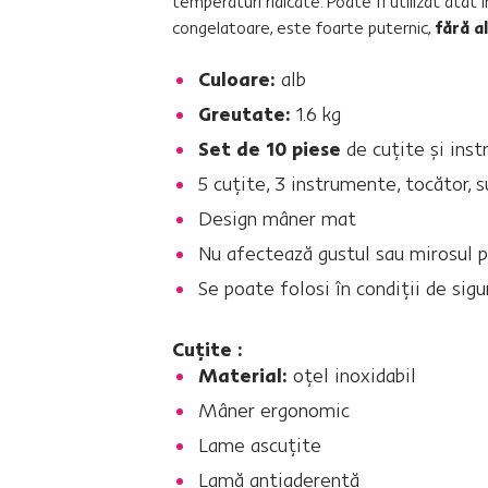
temperaturi ridicate. Poate fi utilizat atât î
congelatoare, este foarte puternic,
fără a
Culoare:
alb
Greutate:
1.6 kg
Set de 10 piese
de cuţite şi ins
5 cuţite, 3 instrumente, tocător, 
Design mâner mat
Nu afectează gustul sau mirosul 
Se poate folosi în condiţii de sig
Cuţite :
Material:
oţel inoxidabil
Mâner ergonomic
Lame ascuţite
Lamă antiaderentă