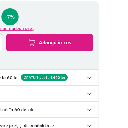
-7%
elui mai bun preț
Adaugă în coș
 la 60 lei
GRATUIT peste 1.400 lei
tuit în 60 de zile
are preț și disponibilitate