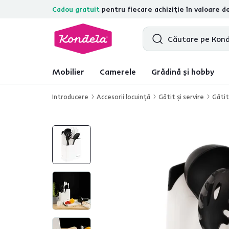
Cadou gratuit
pentru fiecare achiziție în valoare d
4,7
31.333
recenzii de produs verific
Mobilier
Camerele
Grădină și hobby
Introducere
Accesorii locuinţă
Gătit şi servire
Gătit