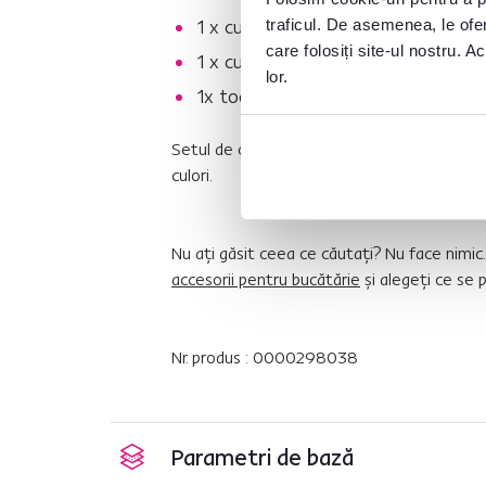
1 x cuţit de 12.5 cm
traficul. De asemenea, le ofer
care folosiți site-ul nostru. A
1 x cuţit de fructe 9 cm
lor.
1x tocător WHEAT STRAW
Setul de cuţite şi instrumente de bucătări
culori.
Nu aţi găsit ceea ce căutaţi? Nu face nimic
accesorii pentru bucătărie
şi alegeţi ce se 
Nr. produs : 0000298038
Parametri de bază