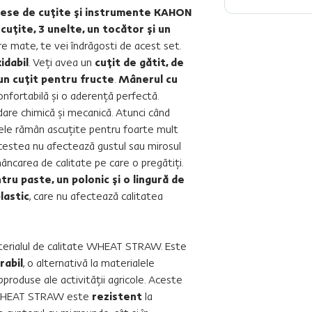
iese de cuţite şi instrumente KAHON
 cuţite, 3 unelte, un tocător şi un
e mate, te vei îndrăgosti de acest set.
idabil
. Veţi avea un
cuţit de gătit, de
i un cuţit pentru fructe
.
Mânerul cu
onfortabilă şi o aderenţă perfectă.
dare chimică şi mecanică. Atunci când
ele rămân ascuţite pentru foarte mult
 Acestea nu afectează gustul sau mirosul
âncarea de calitate pe care o pregătiţi.
tru paste, un polonic şi o lingură de
lastic
, care nu afectează calitatea
aterialul de calitate WHEAT STRAW. Este
rabil
, o alternativă la materialele
bproduse ale activităţii agricole. Aceste
 WHEAT STRAW este
rezistent
la