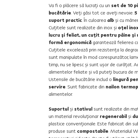
Va fi o plăcere să lucraţi cu un
set de 10 p
bucătărie
. Veţi găsi tot ce aveţi nevoie.
5
suport practic
. În culoarea
alb
şi cu mâner
Cuţitele sunt realizate din inox şi
oţel inox
lucru şi feliat, un cuţit pentru pâine ş
formă ergonomică
garantează felierea c
Cuţitele excelează prin rezistenţa la degra
sunt manipulate în mod corespunzător, lam
timp, nu se lipesc şi sunt uşor de curăţat.
alimentelor feliate şi vă puteţi bucura de m
Ustensile de bucătărie includ o
lingură pen
servire
. Sunt fabricate din
nailon termop
alimentelor.
Suportul
şi
stativul
sunt realizate din m
un material revoluţionar
regenerabil
şi
du
plastice convenţionale. Este fabricat din su
produse sunt
compostabile
. Materialul