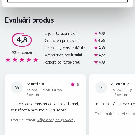
Evaluări produs
Ușurința asamblării
4,8
4,8
Calitatea produsului
4,6
Îndeplinește așteptările
4,8
93
recenzii
Ambalarea produsului
4,9
Raport calitate-preț
4,8
Martin K.
Zuzana P.
stele
5
M
Z
23.9.2024, Kostolná Ves,
23.1.2024, Píly -
Slovacia
Ii, Slovacia
- este a doua mașină de la acest brand,
Îmi place să lucrez cu e
satisfacție maximă cu calitatea
Tradus automat.
Afișare o
Tradus automat.
Afișare original (slovacă)