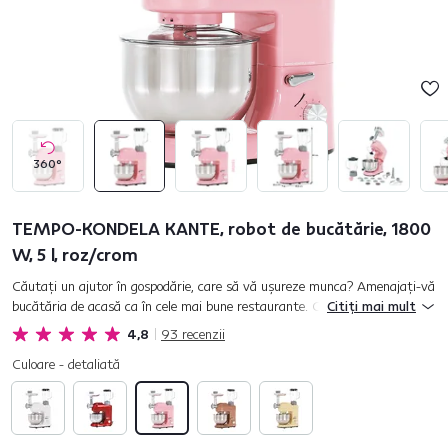
360°
TEMPO-KONDELA KANTE, robot de bucătărie, 1800
W, 5 l, roz/crom
Căutaţi un ajutor în gospodărie, care să vă uşureze munca? Amenajaţi-vă
bucătăria de acasă ca în cele mai bune restaurante. Cu robotul de
Citiți mai mult
bucătărie KANTE aceasta nu va fi o problemă. Robotul se m...
4,8
93
recenzii
Culoare - detaliată