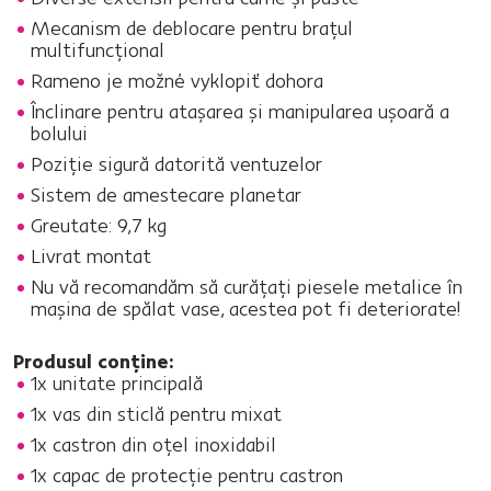
Mecanism de deblocare pentru braţul
multifuncţional
Rameno je možné vyklopiť dohora
Înclinare pentru ataşarea şi manipularea uşoară a
bolului
Poziţie sigură datorită ventuzelor
Sistem de amestecare planetar
Greutate: 9,7 kg
Livrat montat
Nu vă recomandăm să curăţaţi piesele metalice în
maşina de spălat vase, acestea pot fi deteriorate!
Produsul conţine:
1x unitate principală
1x vas din sticlă pentru mixat
1x castron din oţel inoxidabil
1x capac de protecţie pentru castron