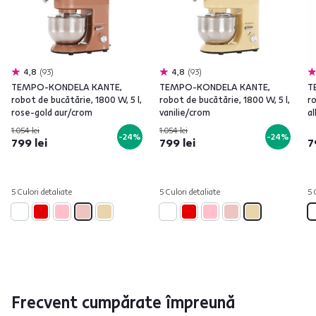
4,8
93
4,8
93
TEMPO-KONDELA KANTE,
TEMPO-KONDELA KANTE,
T
robot de bucătărie, 1800 W, 5 l,
robot de bucătărie, 1800 W, 5 l,
ro
rose-gold aur/crom
vanilie/crom
al
1.054 lei
1.054 lei
-24%
-24%
799 lei
799 lei
7
5 Culori detaliate
5 Culori detaliate
5 
Frecvent cumpărate împreună