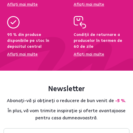
Aflați mai multe
Aflați mai multe
95 % din produse
Condiții de returnare a
disponibile pe stoc în
produselor în termen de
depozitul central
60 de zile
Aflați mai multe
Aflați mai multe
Newsletter
Abonați-vă și obțineți o reducere de bun venit de
-5 %
.
În plus, vă vom trimite inspirație și oferte avantajoase
pentru casa dumneavoastră.