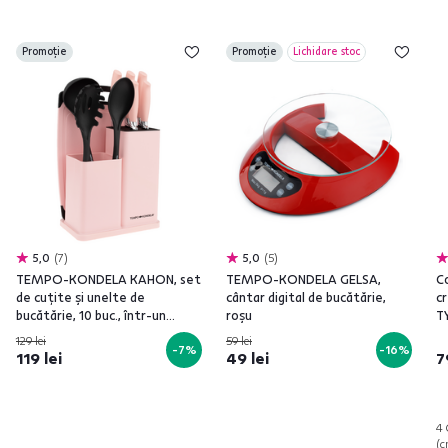
Promoție
Promoție
Lichidare stoc
5,0
7
5,0
5
TEMPO-KONDELA KAHON, set
TEMPO-KONDELA GELSA,
C
de cuţite şi unelte de
cântar digital de bucătărie,
c
bucătărie, 10 buc., într-un
roşu
T
suport, roz
129 lei
59 lei
-7%
-16%
119 lei
49 lei
7
4 
(c