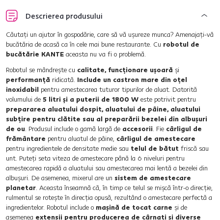
Descrierea produsului
Căutaţi un ajutor în gospodărie, care să vă uşureze munca? Amenajaţi-vă
bucătăria de acasă ca în cele mai bune restaurante. Cu
robotul de
bucătărie KANTE
aceasta nu va fi o problemă.
Robotul se mândreşte cu
calitate, funcţionare uşoară
şi
performanţă
ridicată.
Include un castron mare din oţel
inoxidabil
pentru amestecarea tuturor tipurilor de aluat. Datorită
volumului de
5 litri şi a puterii de 1800 W
este potrivit pentru
prepararea aluatului dospit, aluatului de pâine, aluatului
subţire pentru clătite sau al preparării bezelei din albuşuri
de ou
. Produsul include o gamă largă de
accesorii
. Fie
cârligul de
frământare
pentru aluatul de pâine,
cârligul de amestecare
pentru ingredientele de densitate medie sau
telul de bătut
friscă sau
unt. Puteţi seta viteza de amestecare până la 6 niveluri pentru
amestecarea rapidă a aluatului sau amestecarea mai lentă a bezelei din
albuşuri. De asemenea, mixerul are un
sistem de amestecare
planetar
. Aceasta înseamnă că, în timp ce telul se mişcă într-o direcţie,
rulmentul se roteşte în direcţia opusă, rezultând o amestecare perfectă a
ingredientelor. Robotul include o
maşină de tocat carne
şi de
asemenea
extensii pentru producerea de cârnaţi şi diverse