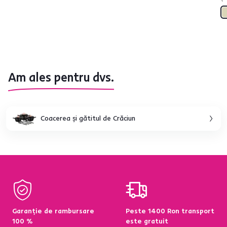
Am ales pentru dvs.
Coacerea şi gătitul de Crăciun
Garanție de rambursare
Peste 1400 Ron transport
100 %
este gratuit