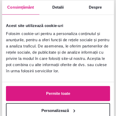
Consimțământ
Detalii
Despre
Parametri de bază
Acest site utilizează cookie-uri
Dimensiuni și specificații
Folosim cookie-uri pentru a personaliza conținutul și
anunțurile, pentru a oferi funcții de rețele sociale și pentru
Informații despre ambalare
a analiza traficul. De asemenea, le oferim partenerilor de
rețele sociale, de publicitate și de analize informații cu
privire la modul în care folosiți site-ul nostru. Aceștia le
Instrucțiuni de asamblare
pot combina cu alte informații oferite de dvs. sau culese
în urma folosirii serviciilor lor.
Nu ați găsit informațiile dorite?
Contactați-ne și vă vom ajuta cu plăcere
Permite toate
0040 359 228 037
Deschideți chat-ul
Personalizează