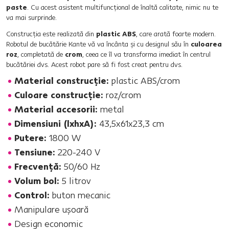
paste
. Cu acest asistent multifuncţional de înaltă calitate, nimic nu te
va mai surprinde.
Construcţia este realizată din
plastic ABS
, care arată foarte modern.
Robotul de bucătărie Kante vă va încânta şi cu designul său în
culoarea
roz
, completată de
crom
, ceea ce îl va transforma imediat în centrul
bucătăriei dvs. Acest robot pare să fi fost creat pentru dvs.
Material construcţie:
plastic ABS/crom
Culoare construcţie:
roz/crom
Material accesorii:
metal
Dimensiuni (lxhxA):
43,5x61x23,3 cm
Putere:
1800 W
Tensiune:
220-240 V
Frecvenţă:
50/60 Hz
Volum bol:
5 litrov
Control:
buton mecanic
Manipulare uşoară
Design economic