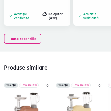
Achiziție
De ajutor
Achiziție
verificată
(49x)
verificată
Toate recenziile
Produse similare
Promoție
Lichidare stoc
Promoție
Lichidare stoc
L