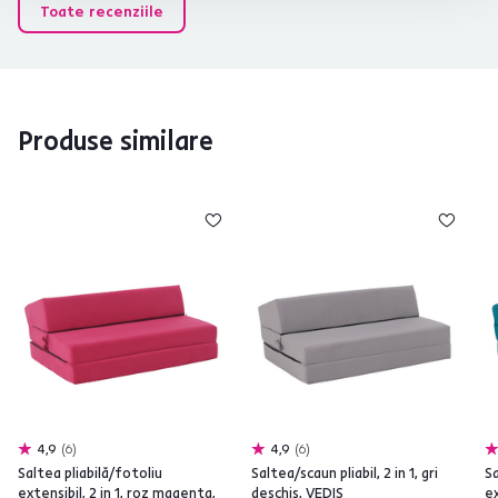
Toate recenziile
Produse similare
4,9
6
4,9
6
Saltea pliabilă/fotoliu
Saltea/scaun pliabil, 2 in 1, gri
Sa
extensibil, 2 in 1, roz magenta,
deschis, VEDIS
ex