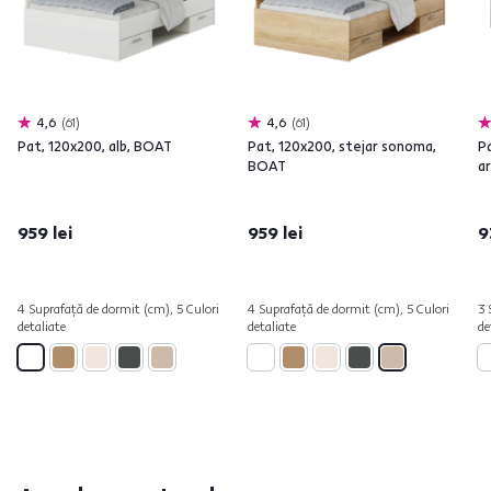
4,6
61
4,6
61
Pat, 120x200, alb, BOAT
Pat, 120x200, stejar sonoma,
P
BOAT
a
959 lei
959 lei
9
4 Suprafață de dormit (cm), 5 Culori
4 Suprafață de dormit (cm), 5 Culori
3 
detaliate
detaliate
de