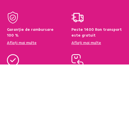
Garanție de rambursare
Peste 1400 Ron transport
100 %
este gratuit
Aflați mai multe
Aflați mai multe
95 % din produse
Condiții de returnare a
disponibile pe stoc în
produselor în termen de
depozitul central
60 de zile
Aflați mai multe
Aflați mai multe
Newsletter