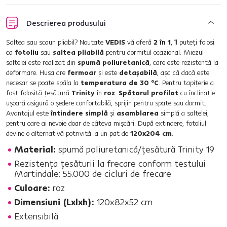
Descrierea produsului
Saltea sau scaun pliabil? Noutate
VEDIS
vă oferă
2 în 1
, îl puteţi folosi
ca
fotoliu
sau
saltea pliabilă
pentru dormitul ocazional. Miezul
saltelei este realizat din
spumă poliuretanică
, care este rezistentă la
deformare. Husa are
fermoar
şi este
detaşabilă
, aşa că dacă este
necesar se poate spăla la
temperatura de 30 °C
. Pentru tapiţerie a
fost folosită ţesătură
Trinity
în
roz
.
Spătarul profilat
cu înclinaţie
uşoară asigură o şedere confortabilă, sprijin pentru spate sau dormit.
Avantajul este
întindere simplă
şi
asamblarea
simplă a saltelei,
pentru care ai nevoie doar de câteva mişcări. După extindere, fotoliul
devine o alternativă potrivită la un pat de
120x204 cm
.
Material:
spumă poliuretanică/ţesătură Trinity 19
Rezistenţa ţesăturii la frecare conform testului
Martindale: 55.000 de cicluri de frecare
Culoare:
roz
Dimensiuni (Lxlxh):
120x82x52 cm
Extensibilă