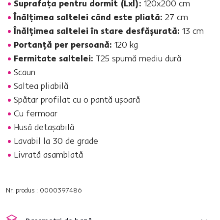
Suprafaţa pentru dormit (Lxl):
120x200 cm
Înălţimea saltelei când este pliată:
27 cm
Înălţimea saltelei în stare desfăşurată:
13 cm
Portanţă per persoană:
120 kg
Fermitate saltelei:
T25 spumă mediu dură
Scaun
Saltea pliabilă
Spătar profilat cu o pantă uşoară
Cu fermoar
Husă detaşabilă
Lavabil la 30 de grade
Livrată asamblată
Nr. produs : 0000397486