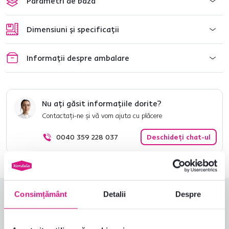
Parametri de bază
Dimensiuni și specificații
Informații despre ambalare
Nu ați găsit informațiile dorite?
Contactați-ne și vă vom ajuta cu plăcere
0040 359 228 037
Deschideți chat-ul
Consimțământ
Detalii
Despre
Evaluări produs
Ușurința asamblării
5,0