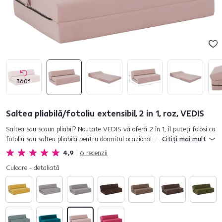
360°
Saltea pliabilă/fotoliu extensibil, 2 in 1, roz, VEDIS
Saltea sau scaun pliabil? Noutate VEDIS vă oferă 2 în 1, îl puteţi folosi ca
fotoliu sau saltea pliabilă pentru dormitul ocazional. Miezul saltelei este
Citiți mai mult
realizat din spumă poliuretanică, care este...
4,9
6
recenzii
Culoare - detaliată