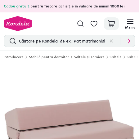
Cadou gratuit
pentru fiecare achiziție în valoare de minim 1000 lei.
4,7
31.211
recenzii de produs verificate
Meniu
Introducere
Mobilă pentru dormitor
Saltele şi somiere
Saltele
Saltele