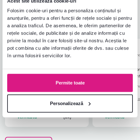
Acest site utilizează cookie-uri
4,9
Calitatea produsului
4,8
Folosim cookie-uri pentru a personaliza conținutul și
Îndeplinește așteptările
4,8
6
recenzii
anunțurile, pentru a oferi funcții de rețele sociale și pentru
Ambalarea produsului
5,0
a analiza traficul. De asemenea, le oferim partenerilor de
Raport calitate-preț
4,7
rețele sociale, de publicitate și de analize informații cu
privire la modul în care folosiți site-ul nostru. Aceștia le
pot combina cu alte informații oferite de dvs. sau culese
Andrea L.
Katarína I.
stele
5
A
K
24.7.2026, Šarišské
16.10.2024, Záho
în urma folosirii serviciilor lor.
Michaľany, Slovacia
Slovacia
Livrat în 3 zile. Calitatea materialului.
Confortabil, frumos, pr
Produsul a îndeplinit așteptările.
dormitul ocazional pen
Permite toate
Recenzie pentru același model, dar într-o
altă
Recenzie pentru același mo
versiune
.
versiune
.
Tradus automat.
Afișare original (slovacă)
Tradus automat.
Afișare o
Personalizează
Achiziție
De ajutor
Achiziție
verificată
(0x)
verificată