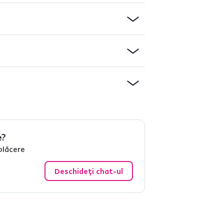
e?
plăcere
Deschideți chat-ul