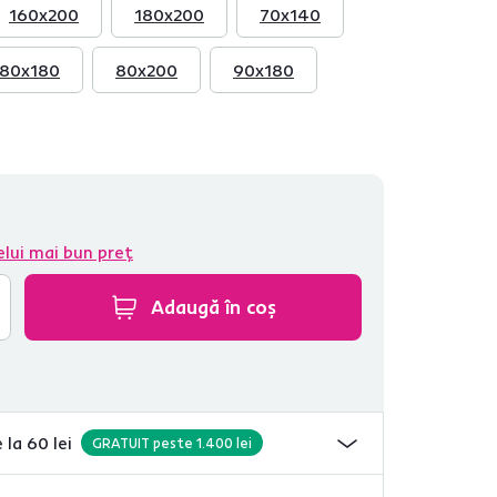
160x200
180x200
70x140
80x180
80x200
90x180
elui mai bun preț
Adaugă în coș
 la 60 lei
GRATUIT peste 1.400 lei