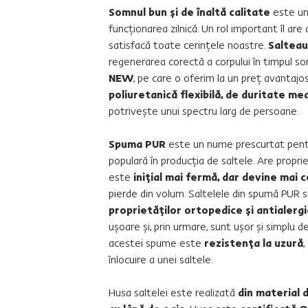
Somnul bun şi de înaltă calitate
este un
funcţionarea zilnică. Un rol important îl are
satisfacă toate cerinţele noastre.
Saltea
regenerarea corectă a corpului în timpul so
NEW
, pe care o oferim la un preţ avantajo
poliuretanică flexibilă, de duritate med
potriveşte unui spectru larg de persoane.
Spuma PUR
este un nume prescurtat pentr
populară în producţia de saltele. Are propr
este
iniţial mai fermă, dar devine mai 
pierde din volum. Saltelele din spumă PUR 
proprietăţilor ortopedice şi antialerg
uşoare şi, prin urmare, sunt uşor şi simplu 
acestei spume este
rezistenţa la uzură
,
înlocuire a unei saltele.
Husa saltelei este realizată
din material 