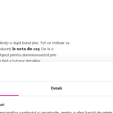
lizaţi-o după bunul plac. Tot ce trebuie sa
roduceţi
în nota din coş
. De la o
atipică pentru dumneavoastră prin
 fină a tuturor detaliilor
din oferta noastră. Cum să comandaţi o
u -
Cum să-mi comand o saltea pe
Detalii
uri
pe măsură), întreaga plată a mărfii
rsonaliza conținutul și anunțurile, pentru a oferi funcții de rețele