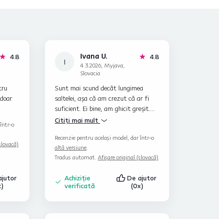
Ivana U.
stele
stele
4.8
4.8
I
4.3.2026, Myjava,
Slovacia
tru
Sunt mai scund decât lungimea
 doar
saltelei, așa că am crezut că ar fi
suficient. Ei bine, am ghicit greșit.
Dar asta e dincolo de imaginația
Citiți mai mult
într-o
mea. Dacă
Recenzie pentru același model, dar într-o
slovacă)
altă versiune
.
Tradus automat.
Afișare original (slovacă)
ajutor
Achiziție
De ajutor
x)
verificată
(0x)