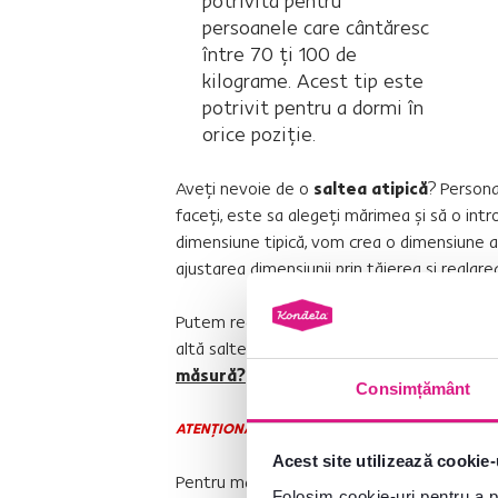
potrivită pentru
persoanele care cântăresc
între 70 ţi 100 de
kilograme. Acest tip este
potrivit pentru a dormi în
orice poziţie.
Aveţi nevoie de o
saltea atipică
? Persona
faceţi, este sa alegeţi mărimea şi să o int
dimensiune tipică, vom crea o dimensiune 
ajustarea dimensiunii prin tăierea şi reglarea
Putem realiza la comandă toate saltelele 
altă saltea la comandă, citiţi în ghidul nostr
măsură?
Consimțământ
ATENŢIONARE:
Acest site utilizează cookie-
Pentru marfa realizată la comandă (saltele 
Folosim cookie-uri pentru a pe