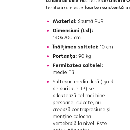
cu lână de oaie
. Husa este
certificată 
ţesătură care este
foarte rezistentă
la
Material:
Spumă PUR
Dimensiuni (Lxl):
140x200 cm
Înălţimea saltelei:
10 cm
Portanţa:
90 kg
Fermitatea saltelei:
medie T3
Salteaua mediu dură ( grad
de duritate T3) se
adaptează cel mai bine
persoanei culcate, nu
creează contrapresiune şi
menţine coloana
vertebrală la nivel. Este