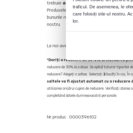
trebuie
achitată în avans
. Puteţi anula o
traficul. De asemenea, le ofer
Produsele realizate la comandă nu pot fi re
care folosiți site-ul nostru. A
bunurile realizate la comandă poate diferi de
lor.
nostru.
La noi aveţi posibilitatea să alegeţi din
dife
*Doriţi o reducere de 30% la următoarea pie
reducere de 30% la a doua. Se aplică tuturor tipurilor d
reducere? Alegeţi o saltea. Selectaţi
2
bucăţi în coş. În
saltele va fi ajustat automat cu o reducere
utilizarea oricărui cupon de reducere. Verificaţi stare
completând datele dumneavoastră personale.
Nr. produs : 0000396102