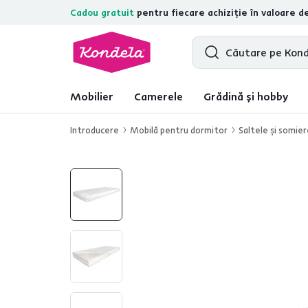
Cadou gratuit
pentru fiecare achiziție în valoare d
4,7
31.211
recenzii de produs verifica
Mobilier
Camerele
Grădină și hobby
Introducere
Mobilă pentru dormitor
Saltele şi somie