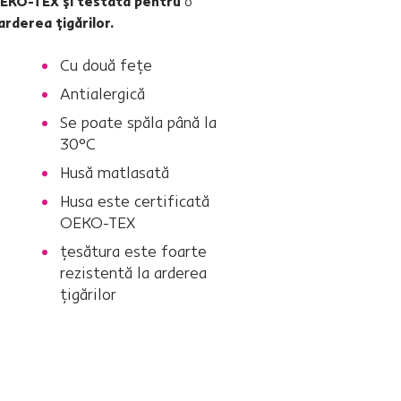
OEKO-TEX şi testată pentru
o
arderea ţigărilor.
Cu două feţe
Antialergică
Se poate spăla până la
30°C
Husă matlasată
Husa este certificată
OEKO-TEX
ţesătura este foarte
rezistentă la arderea
ţigărilor