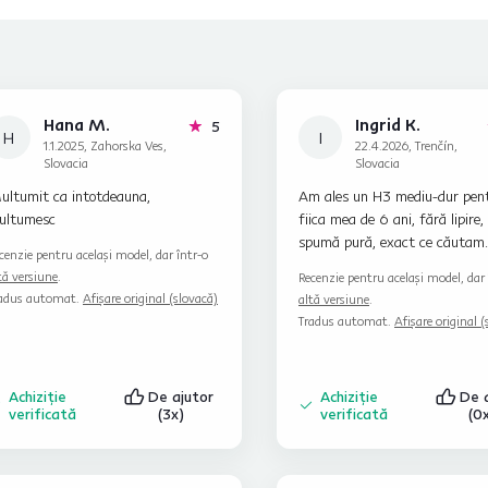
Hana M.
Ingrid K.
stele
5
H
I
1.1.2025, Zahorska Ves,
22.4.2026, Trenčín,
Slovacia
Slovacia
ultumit ca intotdeauna,
Am ales un H3 mediu-dur pen
ultumesc
fiica mea de 6 ani, fără lipire,
spumă pură, exact ce căutam.
cenzie pentru același model, dar într-o
tă versiune
.
Recenzie pentru același model, dar 
adus automat.
Afișare original (slovacă)
altă versiune
.
Tradus automat.
Afișare original (
Achiziție
De ajutor
Achiziție
De 
verificată
(3x)
verificată
(0