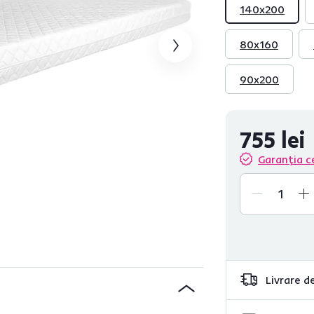
140x200
80x160
90x200
755 lei
Garanția c
Livrare de