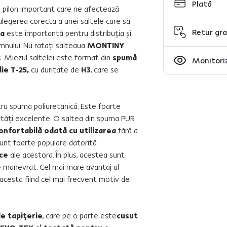
Plată
 pilon important care ne afectează
 alegerea corecta a unei saltele care să
Retur gra
ua
este importantă pentru distribuţia şi
mnului. Nu rataţi salteaua
MONTINY
s. Miezul saltelei este format din
spumă
Monitoriz
ie T-25,
cu duritate de
H3
, care se
u spuma poliuretanică. Este foarte
ietăţi excelente. O saltea din spuma PUR
confortabilă odată cu utilizarea
fără a
sunt foarte populare datorită
ice
ale acestora. În plus, acestea sunt
de manevrat. Cel mai mare avantaj al
 acesta fiind cel mai frecvent motiv de
de tapiţerie
, care pe o parte este
cusut