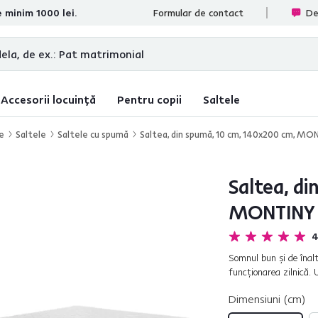
e minim 1000 lei.
te
Formular de contact
De
Accesorii locuință
Pentru copii
Saltele
re
Saltele
Saltele cu spumă
Saltea, din spumă, 10 cm, 140x200 cm, M
Saltea, di
MONTINY
4
Somnul bun şi de înal
funcţionarea zilnică. 
satisfacă toate cerinţe
Dimensiuni (cm)