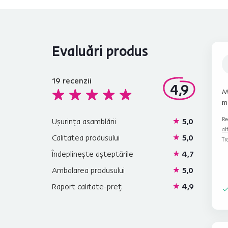
Evaluări produs
19
recenzii
4,9
M
m
Re
Ușurința asamblării
5,0
al
Calitatea produsului
5,0
Tr
Îndeplinește așteptările
4,7
Ambalarea produsului
5,0
Raport calitate-preț
4,9