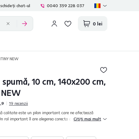
schideți chat-ul
0040 359 228 037
0 lei
ONTINY NEW
n spumă, 10 cm, 140x200 cm,
 NEW
,9
19
recenzii
tă calitate este un pilon important care ne afectează
Un rol important îl are alegerea corecta a unei saltele care să
Citiți mai mult
le noastre. S...