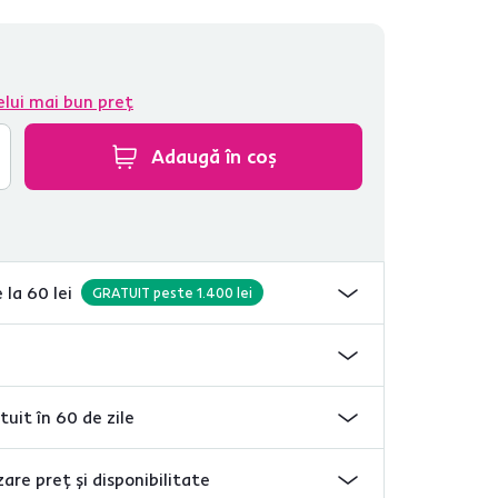
elui mai bun preț
Adaugă în coș
 la 60 lei
GRATUIT peste 1.400 lei
tuit în 60 de zile
are preț și disponibilitate