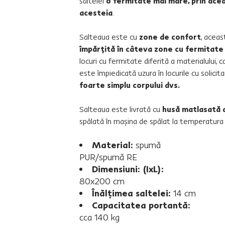
saltelei
o fermitate mai mare, prin ace
acesteia
.
Salteaua este cu
zone de confort
, acea
împărţită în câteva zone cu fermitate ş
locuri cu fermitate diferită a materialului, ca
este împiedicată uzura în locurile cu solici
foarte simplu corpului dvs.
Salteaua este livrată cu
husă matlasată 
spălată în maşina de spălat la temperatura
Material:
spumă
PUR/spumă RE
Dimensiuni: (IxL):
80x200 cm
Înălţimea saltelei:
14 cm
Capacitatea portantă:
cca 140 kg