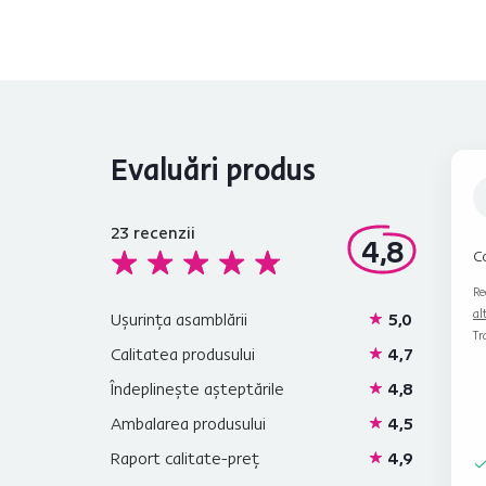
Evaluări produs
23
recenzii
4,8
Co
Re
al
Ușurința asamblării
5,0
Tr
Calitatea produsului
4,7
Îndeplinește așteptările
4,8
Ambalarea produsului
4,5
Raport calitate-preț
4,9