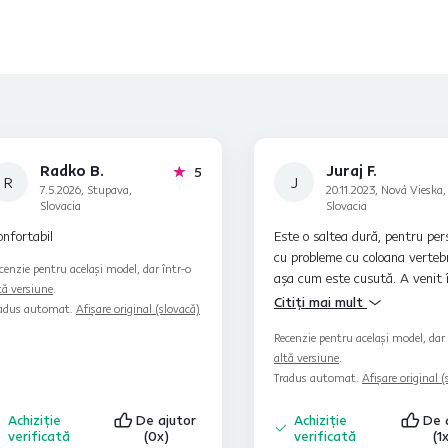
Radko B.
Juraj F.
stele
5
R
J
7.5.2026, Stupava,
20.11.2023, Nová Vieska,
Slovacia
Slovacia
nfortabil
Este o saltea dură, pentru per
cu probleme cu coloana vertebr
cenzie pentru același model, dar într-o
așa cum este cusută. A venit 
tă versiune
.
folie de protecție groasă. Se
Citiți mai mult
adus automat.
Afișare original (slovacă)
potrivește perfect în cadrul pa
Recenzie pentru același model, dar 
Cearșaf cu fermoar, lavabil la
altă versiune
.
mașină. Perfect.
Tradus automat.
Afișare original (
Achiziție
De ajutor
Achiziție
De 
verificată
(0x)
verificată
(1