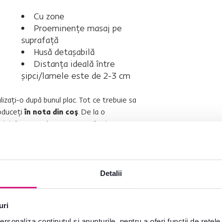
kilograme.
Cu zone
Proeminenţe masaj pe
suprafaţă
Husă detaşabilă
Distanţa ideală între
şipci/lamele este de 2-3 cm
lizaţi-o după bunul plac. Tot ce trebuie sa
roduceţi
în nota din coş
. De la o
atipică pentru dumneavoastră prin
 fină a tuturor detaliilor
din oferta noastră. Cum să comandaţi o
u -
Cum să-mi comand o saltea pe
Detalii
uri
rsonaliza conținutul și anunțurile, pentru a oferi funcții de rețele