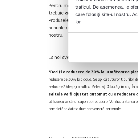
Pentru marfa realizată la comandă (saltele 
traficul. De asemenea, le ofer
trebuie
achitată în avans
. Puteţi anula o
care folosiți site-ul nostru. A
Produsele realizate la comandă nu pot fi re
lor.
bunurile realizate la comandă poate diferi de
nostru.
La noi aveţi posibilitatea să alegeţi din
dife
*Doriţi o reducere de 30% la următoarea pie
reducere de 30% la a doua. Se aplică tuturor tipurilor d
reducere? Alegeţi o saltea. Selectaţi
2
bucăţi în coş. În
saltele va fi ajustat automat cu o reducere
utilizarea oricărui cupon de reducere. Verificaţi stare
completând datele dumneavoastră personale.