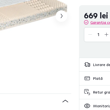
669 lei
Garanția c
Livrare de
Plată
Retur gra
Monitoriz