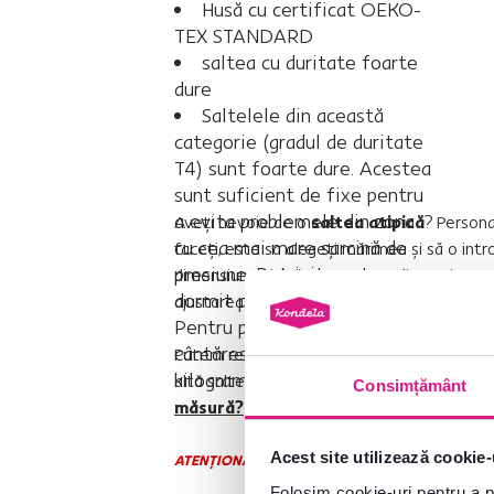
Husă cu certificat OEKO-
TEX STANDARD
saltea cu duritate foarte
dure
Saltelele din această
categorie (gradul de duritate
T4) sunt foarte dure. Acestea
Aveţi nevoie de o
saltea atipică
? Persona
faceţi, este sa alegeţi mărimea şi să o int
dimensiune tipică, vom crea o dimensiune 
ajustarea dimensiunii prin tăierea şi reglarea
Putem realiza la comandă toate saltelele 
altă saltea la comandă, citiţi în ghidul nostr
Consimțământ
măsură?
Acest site utilizează cookie-
ATENŢIONARE:
Folosim cookie-uri pentru a pe