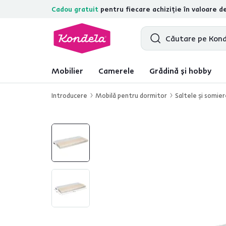
Cadou gratuit
pentru fiecare achiziție în valoare d
4,7
31.157
recenzii de produs verifica
Mobilier
Camerele
Grădină și hobby
Introducere
Mobilă pentru dormitor
Saltele şi somie