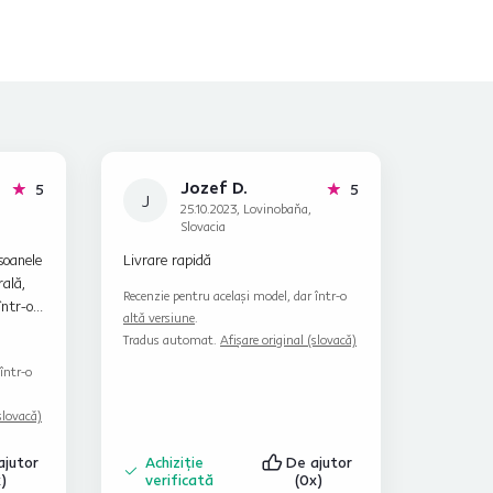
Jozef D.
stele
stele
5
5
J
25.10.2023, Lovinobaňa,
Slovacia
soanele
Livrare rapidă
ală,
Recenzie pentru același model, dar într-o
într-o
altă versiune
.
Tradus automat.
Afișare original (slovacă)
tului.
într-o
slovacă)
ajutor
Achiziție
De ajutor
x)
verificată
(0x)