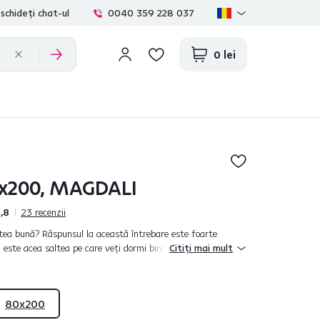
schideți chat-ul
0040 359 228 037
0 lei
0x200, MAGDALI
,8
23
recenzii
ltea bună? Răspunsul la această întrebare este foarte
 este acea saltea pe care veţi dormi bine. Dimineaţa vă veţi
Citiți mai mult
dacă veţi dormi pe s...
80x200