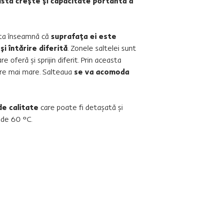
asta creşte şi capacitate portantă a
sta înseamnă că
suprafaţa ei este
i întărire diferită
. Zonele saltelei sunt
re oferă şi sprijin diferit. Prin aceasta
tare mai mare. Salteaua
se va acomoda
de calitate
care poate fi detaşată şi
 de 60 °C.
sunt suficient de fixe pentru
a evita problemele din zona
cu cea mai mare sarcină de
presiune. Potrivit pentru
dormit pe spate şi abdomen.
Pentru persoanele care
cântăresc peste 100 de