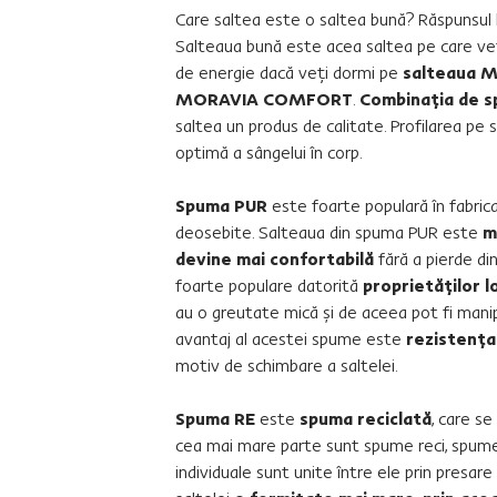
Care saltea este o saltea bună? Răspunsul 
Salteaua bună este acea saltea pe care veţi
de energie dacă veţi dormi pe
salteaua 
MORAVIA COMFORT
.
Combinaţia de s
saltea un produs de calitate. Profilarea pe s
optimă a sângelui în corp.
Spuma PUR
este foarte populară în fabrica
deosebite. Salteaua din spuma PUR este
m
devine mai confortabilă
fără a pierde di
foarte populare datorită
proprietăţilor l
au o greutate mică şi de aceea pot fi manip
avantaj al acestei spume este
rezistenţa
motiv de schimbare a saltelei.
Spuma RE
este
spuma reciclată
, care se
cea mai mare parte sunt spume reci, spume
individuale sunt unite între ele prin presar