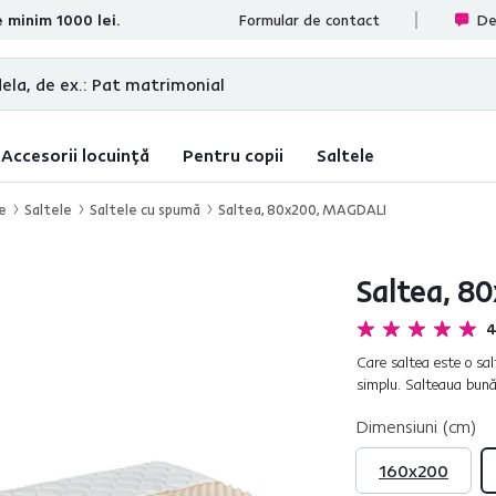
e minim 1000 lei.
te
Formular de contact
De
Accesorii locuință
Pentru copii
Saltele
re
Saltele
Saltele cu spumă
Saltea, 80x200, MAGDALI
Saltea, 8
4
Care saltea este o sa
simplu. Salteaua bună
trezi plini de energie 
Dimensiuni (cm)
160x200