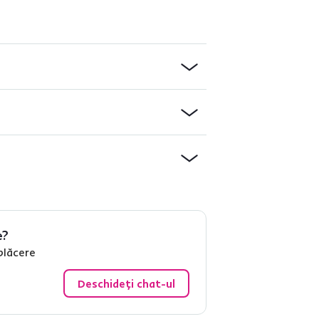
e?
plăcere
Deschideți chat-ul