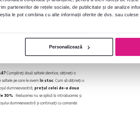
pe măsură), întreaga plată a mărfii
im partenerilor de rețele sociale, de publicitate și de analize info
 astfel de comandă în cel mult 48 de ore.
ceștia le pot combina cu alte informații oferite de dvs. sau culese î
turnate. Termenul de livrare pentru
 timpul de livrare indicat pe site-ul
Personalizează
rite tipuri de saltele
.
să?
Cumpăraţi două saltele identice, obţineţi o
e saltele pe care le avem
în stoc
. Cum să obţineţi o
 coşul dumneavoastră,
preţul celei de-a doua
 de 30%
. Reducerea nu se aplică la introducerea şi
a coşului dumneavoastră şi continuaţi cu comanda