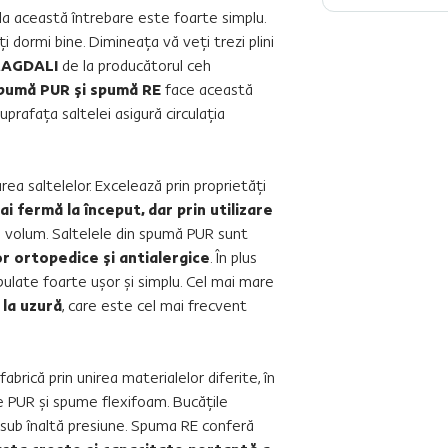
la această întrebare este foarte simplu.
 dormi bine. Dimineaţa vă veţi trezi plini
MAGDALI
de la producătorul ceh
pumă PUR şi spumă RE
face această
uprafaţa saltelei asigură circulaţia
rea saltelelor. Excelează prin proprietăţi
ai fermă la început, dar prin utilizare
n volum. Saltelele din spumă PUR sunt
or ortopedice şi antialergice
. În plus
ulate foarte uşor şi simplu. Cel mai mare
 la uzură
, care este cel mai frecvent
 fabrică prin unirea materialelor diferite, în
 PUR şi spume flexifoam. Bucăţile
e sub înaltă presiune. Spuma RE conferă