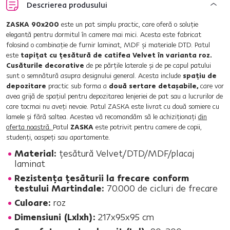
Descrierea produsului
ZASKA 90x200
este un pat simplu practic, care oferă o soluţie
elegantă pentru dormitul în camere mai mici. Acesta este fabricat
folosind o combinaţie de furnir laminat, MDF şi materiale DTD. Patul
este
tapiţat cu ţesătură de catifea Velvet în varianta roz.
Cusăturile decorative
de pe părţile laterale şi de pe capul patului
sunt o semnătură asupra designului general. Acesta include
spaţiu de
depozitare
practic sub forma a
două sertare detaşabile,
care vor
avea grijă de spaţiul pentru depozitarea lenjeriei de pat sau a lucrurilor de
care tocmai nu aveţi nevoie. Patul ZASKA este livrat cu două somiere cu
lamele şi fără saltea. Acestea vă recomandăm să le achiziţionaţi
din
oferta noastră.
Patul
ZASKA
este potrivit pentru camere de copii,
studenţi, oaspeţi sau apartamente.
Material:
ţesătură Velvet/DTD/MDF/placaj
laminat
Rezistenţa ţesăturii la frecare conform
testului Martindale:
70.000 de cicluri de frecare
Culoare:
roz
Dimensiuni (Lxlxh):
217x95x95 cm