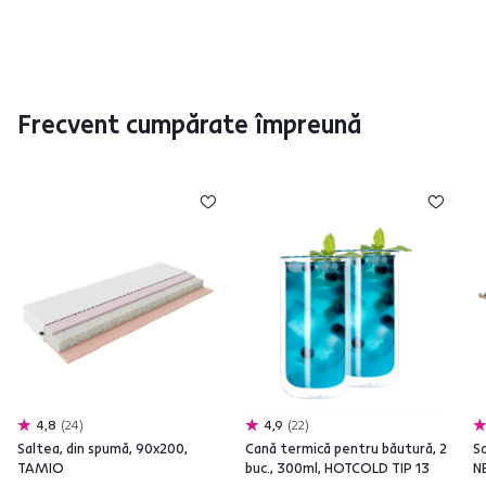
Frecvent cumpărate împreună
4,8
24
4,9
22
Saltea, din spumă, 90x200,
Cană termică pentru băutură, 2
S
TAMIO
buc., 300ml, HOTCOLD TIP 13
N