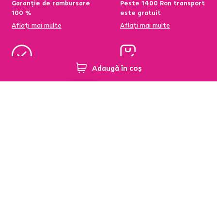
Garanție de rambursare
Peste 1400 Ron transport
100 %
este gratuit
Aflați mai multe
Aflați mai multe
Adaugă în coș
95 % din produse
Condiții de returnare a
disponibile pe stoc în
produselor în termen de
depozitul central
60 de zile
Aflați mai multe
Aflați mai multe
Newsletter
Abonați-vă și obțineți o reducere de bun venit de
-5 %
.
În plus, vă vom trimite inspirație și oferte avantajoase
pentru casa dumneavoastră.