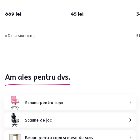
669 lei
45 lei
3
6 Dimensiuni (cm)
5 
Am ales pentru dvs.
Scaune pentru copii
Scaune de joc
Birouri pentru copii si mese de scris