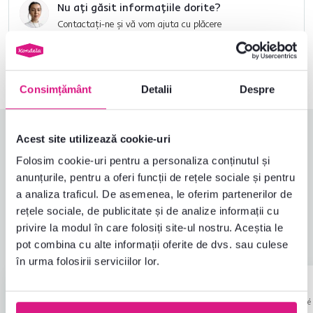
Nu ați găsit informațiile dorite?
Contactați-ne și vă vom ajuta cu plăcere
0040 359 228 037
Deschideți chat-ul
Consimțământ
Detalii
Despre
Evaluări produs
Acest site utilizează cookie-uri
Folosim cookie-uri pentru a personaliza conținutul și
Ușurința asamblării
4,8
anunțurile, pentru a oferi funcții de rețele sociale și pentru
4,9
Calitatea produsului
4,9
a analiza traficul. De asemenea, le oferim partenerilor de
Îndeplinește așteptările
5,0
rețele sociale, de publicitate și de analize informații cu
19
recenzii
Ambalarea produsului
5,0
privire la modul în care folosiți site-ul nostru. Aceștia le
Raport calitate-preț
4,9
pot combina cu alte informații oferite de dvs. sau culese
în urma folosirii serviciilor lor.
Martina H.
Petra M.
stele
5
M
P
11.12.2024, Šulekovo,
16.5.2026, Nové
Slovacia
Strašecí, Cehia