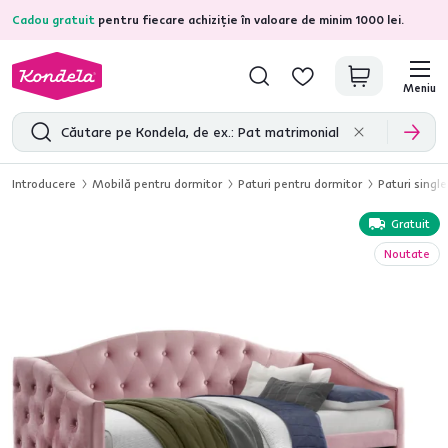
Cadou gratuit
pentru fiecare achiziție în valoare de minim 1000 lei.
4,7
31.211
recenzii de produs verificate
Meniu
Introducere
Mobilă pentru dormitor
Paturi pentru dormitor
Paturi single
Gratuit
Noutate