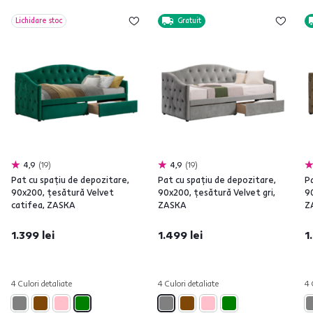
Lichidare stoc
Gratuit
4,9
19
4,9
19
Pat cu spaţiu de depozitare,
Pat cu spaţiu de depozitare,
P
90x200, ţesătură Velvet
90x200, ţesătură Velvet gri,
9
catifea, ZASKA
ZASKA
Z
1.399 lei
1.499 lei
1
4 Culori detaliate
4 Culori detaliate
4 