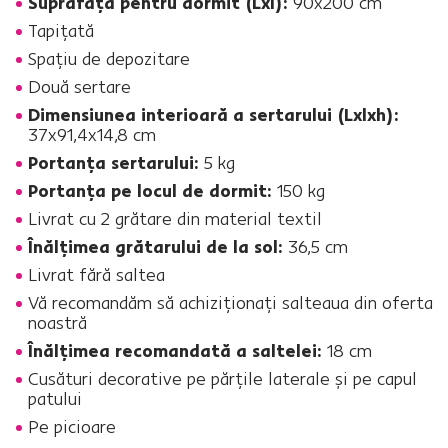
Suprafaţa pentru dormit (Lxl):
90x200 cm
Tapiţată
Spaţiu de depozitare
Două sertare
Dimensiunea interioară a sertarului (Lxlxh):
37x91,4x14,8 cm
Portanţa sertarului:
5 kg
Portanţa pe locul de dormit:
150 kg
Livrat cu 2 grătare din material textil
Înălţimea grătarului de la sol:
36,5 cm
Livrat fără saltea
Vă recomandăm să achiziţionaţi salteaua din oferta
noastră
Înălţimea recomandată a saltelei:
18 cm
Cusături decorative pe părţile laterale şi pe capul
patului
Pe picioare