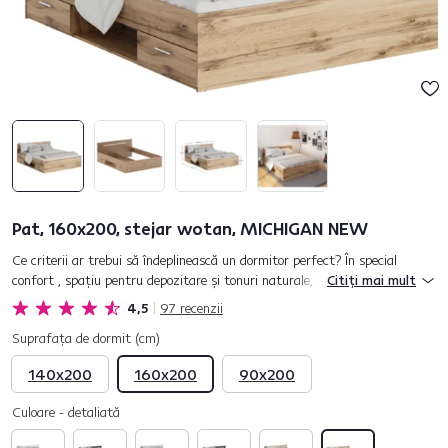
Pat, 160x200, stejar wotan, MICHIGAN NEW
Ce criterii ar trebui să îndeplinească un dormitor perfect? În special
confort , spaţiu pentru depozitare şi tonuri naturale, care creează o
Citiți mai mult
atmosferă liniştită. Patul MICHIGAN NEW elegant, cu...
4,5
97
recenzii
Suprafaţa de dormit (cm)
140x200
160x200
90x200
Culoare - detaliată