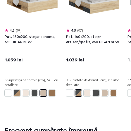
4,5
97
4,5
97
Pat, 160x200, stejar sonoma,
Pat, 160x200, stejar
Pa
MICHIGAN NEW
artisan/grafit, MICHIGAN NEW
M
1.039 lei
1.039 lei
1
3 Suprafață de dormit (cm), 6 Culori
3 Suprafață de dormit (cm), 6 Culori
3 
detaliate
detaliate
de
Frecvent cumpărate împreună