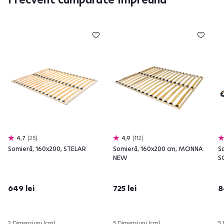
4,7
25
4,9
112
Somieră, 160x200, STELAR
Somieră, 160x200 cm, MONNA
So
NEW
S
649 lei
725 lei
8
2 Dimensiuni (cm)
5 Dimensiuni (cm)
5 