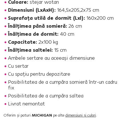
Culoare:
stejar wotan
Dimensiuni (LxAxH):
164,5x205,2x75 cm
Suprafaţa utilă de dormit (Lxl):
160x200 cm
Înălţimea până somieră:
26 cm
Înălţimea de dormit:
40 cm
Capacitate:
2x100 kg
Înălţimea saltelei:
15 cm
Ambele sertare au aceeaşi dimensiune
Cu sertar
Cu spaţiu pentru depozitare
Posibilitatea de a cumpăra somieră într-un cadru
fix
Posibilitatea de a cumpăra saltea
Livrat nemontat
Oferim şi paturi
MICHIGAN
pe alte
dimensiuni şi culori
.