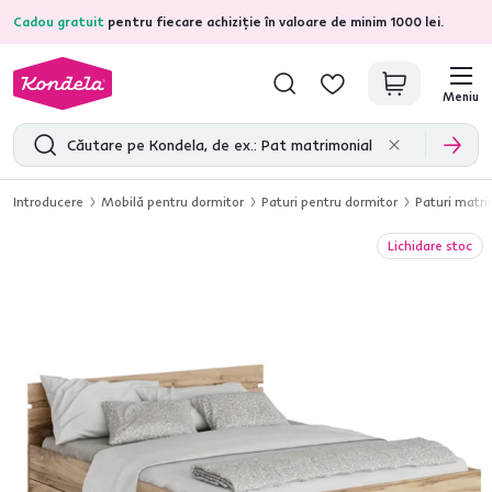
Cadou gratuit
pentru fiecare achiziție în valoare de minim 1000 lei.
4,7
31.211
recenzii de produs verificate
Meniu
Introducere
Mobilă pentru dormitor
Paturi pentru dormitor
Paturi matr
Lichidare stoc