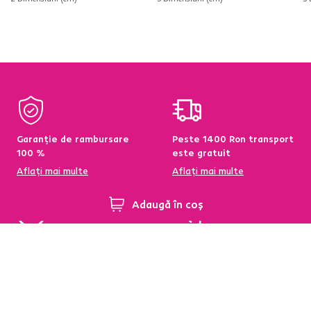
Garanție de rambursare
Peste 1400 Ron transport
100 %
este gratuit
Aflați mai multe
Aflați mai multe
Adaugă în coș
95 % din produse
Condiții de returnare a
disponibile pe stoc în
produselor în termen de
depozitul central
60 de zile
Aflați mai multe
Aflați mai multe