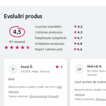
Evaluări produs
Ușurința asamblării
4,2
4,5
Calitatea produsului
4,5
Îndeplinește așteptările
4,7
97
recenzii
Ambalarea produsului
4,8
Raport calitate-preț
4,6
Marcel K.
stele
Pavol Ď.
5
P
M
19.2.2025, Krom
6.9.2024, Heľpa, Slovacia
Slovacia
Bine
Sunt extrem de multu
Recenzie pentru același model, dar într-o
altă
Recenzie pentru același mo
versiune
.
versiune
.
Tradus automat.
Afișare original (slovacă)
Tradus automat.
Afișare o