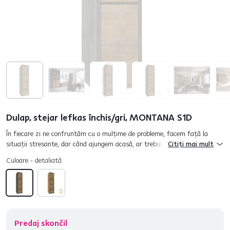
Dulap, stejar lefkas închis/gri, MONTANA S1D
În fiecare zi ne confruntăm cu o mulţime de probleme, facem faţă la
situaţii stresante, dar când ajungem acasă, ar trebui să lăsăm complet
Citiți mai mult
aceste gânduri deoparte. La aceasta ar putea ajut...
Culoare - detaliată
Predaj skončil