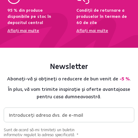
95 % din produse
Condiții de returnare a
disponibile pe stoc în
produselor în termen de
depozitul central
60 de zile
Aflați mai multe
Aflați mai multe
Newsletter
Abonați-vă și obțineți o reducere de bun venit de
-5 %
.
În plus, vă vom trimite inspirație și oferte avantajoase
pentru casa dumneavoastră.
Sunt de acord să-mi trimiteți un buletin
informativ regulat la adresa specificată. *