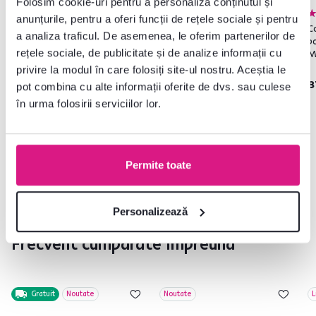
Folosim cookie-uri pentru a personaliza conținutul și
4,8
8
anunțurile, pentru a oferi funcții de rețele sociale și pentru
Dulap cu uşi, stejar lefkas
Cuier, grafit / stejar artizanal,
C
a analiza traficul. De asemenea, le oferim partenerilor de
închis, MONTANA S1D
RIOMA NEW TYP 20
po
rețele sociale, de publicitate și de analize informații cu
M
privire la modul în care folosiți site-ul nostru. Aceștia le
1.049 lei
1.205 lei
8
pot combina cu alte informații oferite de dvs. sau culese
în urma folosirii serviciilor lor.
1 Culoare detaliată
5 Culori detaliate
Permite toate
Personalizează
Frecvent cumpărate împreună
Gratuit
Noutate
Noutate
L