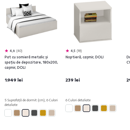
4,6
40
4,5
18
Pat cu somieră metalic şi
Noptieră, caşmir, DOLI
Du
spaţiu de depozitare, 180x200,
C
caşmir, DOLI
1.949 lei
239 lei
2
5 Suprafață de dormit (cm), 6 Culori
6 Culori detaliate
detaliate