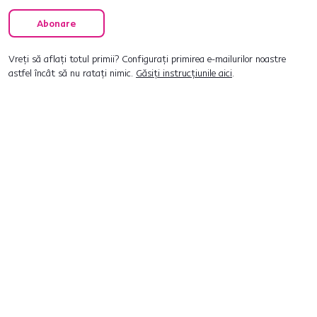
Abonare
Vreți să aflați totul primii? Configurați primirea e-mailurilor noastre
astfel încât să nu ratați nimic.
Găsiți instrucțiunile aici
.
Deschideți chat-ul
0040 359 228 037
[email protected]