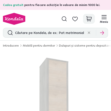
Cadou gratuit
pentru fiecare achiziție în valoare de minim 1000 lei.
4,7
31.285
recenzii de produs verificate
Meniu
Introducere
Mobilă pentru dormitor
Dulapuri şi sisteme pentru depozitare