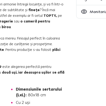
ri armonie întregii locuinţe, şi va fi într-o
e de subtilitate şi
fineţe
? Încă mai
Monitoriz
stfel de exemplu ar fi setul
TOPTY,
, pe
ragerie
sau
o cameră pentru
n
birou
.
ca mereu. Finisajul perfect în culoarea
nzaţie de curăţenie şi prospeţime.
te
. Pentru producţie s-au folosit
plăci
9
este alegerea perfectă pentru
cu
două uşi, iar deasupra uşilor se află
Dimensiunile sertarului
(LxL):
80x18 cm
Cu 2 uşi