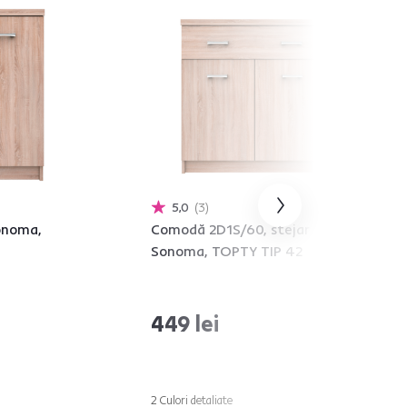
5,0
3
onoma,
Comodă 2D1S/60, stejar
Sonoma, TOPTY TIP 42
449 lei
2 Culori detaliate