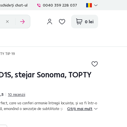
schideți chat-ul
0040 359 228 037
0 lei
TY TIP 19
1S, stejar Sonoma, TOPTY
,5
10
recenzii
rfect, care va conferi armonie întregii locuinţe, şi va fi într-o
ră, emanând o senzaţie de subtilitate şi fineţe? Încă mai
Citiți mai mult
bluri...