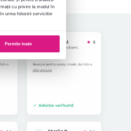
rmații cu privire la modul în
n urma folosirii serviciilor
Lajosné J.
stele
stele
5
5
Permite toate
L
22.2.2024, Budapest,
Ungaria
într-o
Recenzie pentru același model, dar într-o
altă versiune
.
Achiziție verificată