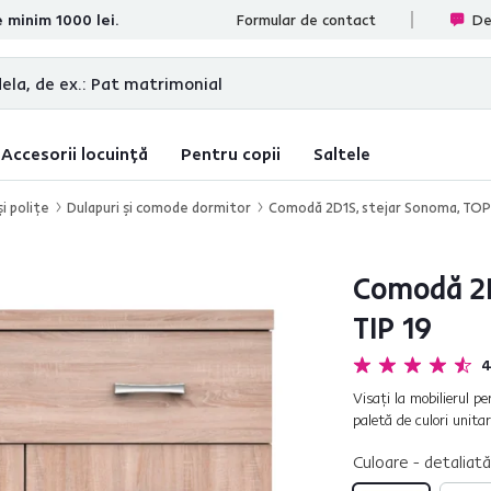
e minim 1000 lei.
te
Formular de contact
De
Accesorii locuință
Pentru copii
Saltele
i poliţe
Dulapuri şi comode dormitor
Comodă 2D1S, stejar Sonoma, TOP
Comodă 2D
TIP 19
4
Visaţi la mobilierul pe
paletă de culori unita
există astfel de ansam
Culoare - detaliată