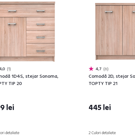
4,0
1
4,7
6
odă 1D4S, stejar Sonoma,
Comodă 2D, stejar S
TY TIP 20
TOPTY TIP 21
9 lei
445 lei
ori detaliate
2 Culori detaliate