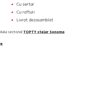
Cu sertar
Cu rafturi
Livrat dezasamblat
ului sectorial
TOPTY stejar Sonoma
.
de
.