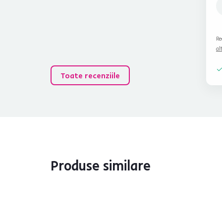
Re
al
Toate recenziile
Produse similare