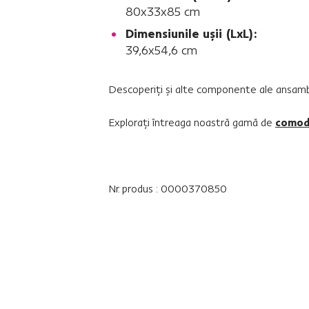
80x33x85 cm
Dimensiunile uşii (LxL):
39,6x54,6 cm
Descoperiţi şi alte componente ale ansambl
Exploraţi întreaga noastră gamă de
como
Nr. produs : 0000370850
Parametri de bază