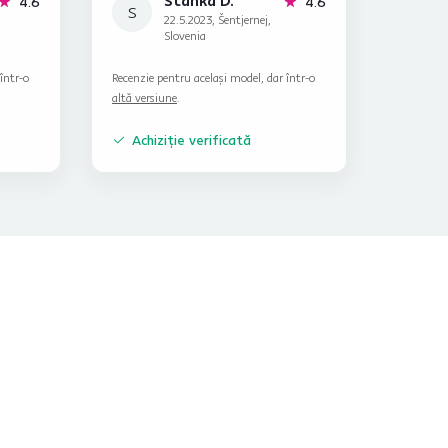
Stanka D.
stele
stele
4.6
4.6
S
22.5.2023, Šentjernej,
Slovenia
într-o
Recenzie pentru același model, dar într-o
altă versiune
.
Achiziție verificată