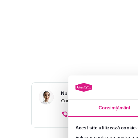
Dimensiuni și specificații
Informații despre ambalare
Instrucțiuni de asamblare
Nu ați găsit informațiile dorit
Contactați-ne și vă vom ajuta cu 
Consimțământ
0040 359 228 037
Acest site utilizează cookie-
Folosim cookie-uri pentru a pe