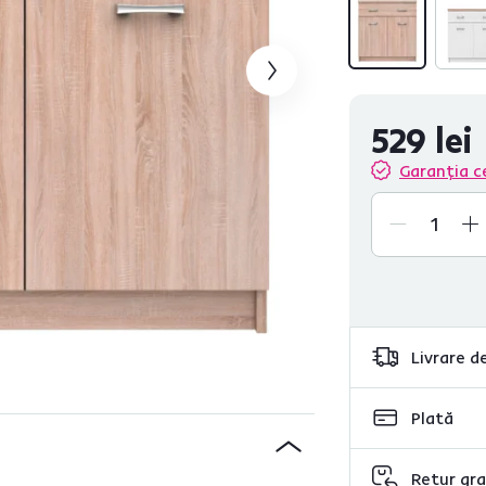
529 lei
Garanția c
Livrare de
Plată
Retur gra