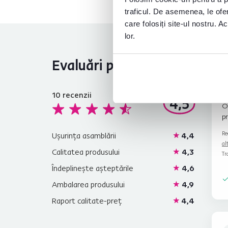
traficul. De asemenea, le ofer
care folosiți site-ul nostru. A
lor.
Evaluări produs
10
recenzii
4,5
O
pr
Re
Ușurința asamblării
4,4
al
Calitatea produsului
4,3
Tr
Îndeplinește așteptările
4,6
Ambalarea produsului
4,9
Raport calitate-preț
4,4