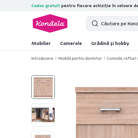
Cadou gratuit
pentru fiecare achiziție în valoare d
4,7
31.157
recenzii de produs verifica
Mobilier
Camerele
Grădină și hobby
Introducere
Mobilă pentru dormitor
Comode, rafturi ş