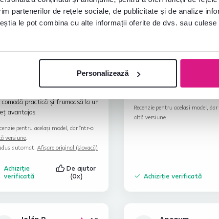
im partenerilor de rețele sociale, de publicitate și de analize info
ceștia le pot combina cu alte informații oferite de dvs. sau culese î
Radka D.
Árpádné V.
stele
5
Personalizează
R
Á
23.6.2023,
25.11.2025, Budapest
Medzilaborce, Slovacia
Xvii., Ungaria
 comodă practică și frumoasă la un
Recenzie pentru același model, dar 
eț avantajos.
altă versiune
.
cenzie pentru același model, dar într-o
tă versiune
.
adus automat.
Afișare original (slovacă)
Achiziție
De ajutor
verificată
(0x)
Achiziție verificată