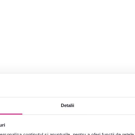
e?
plăcere
Detalii
Deschideți chat-ul
uri
rsonaliza conținutul și anunțurile, pentru a oferi funcții de rețele