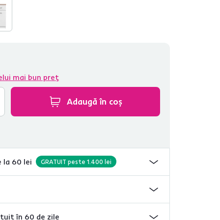
elui mai bun preț
Adaugă în coș
 la 60 lei
GRATUIT peste 1.400 lei
tuit în 60 de zile