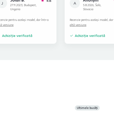
Jolán B.
Anonym
stele
4.8
J
A
27.11.2023, Budapest,
5.8.2026, Šaľa,
Ungaria
Slovacia
cenzie pentru același model, dar într-o
Recenzie pentru același model, dar 
tă versiune
.
altă versiune
.
Achiziție verificată
Achiziție verificată
Ultimele bucăți