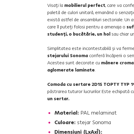
Visaţi la
mobilierul perfect
, care va confe
paletă de culori unitară, emanând o senzaţi
există astfel de ansambluri sectoriale. Un a
care îl puteţi folosi pentru a amenaja o
suf
studenţi, o bucătărie, un hol
sau chiar u
Simplitatea este incontestabilă şi va ferme
stejarului Sonoma
conferă încăperii o se
Acestea sunt decorate cu
mânere croma
aglomerate laminate
.
Comoda cu sertare 2D1S TOPTY TYP 1
păstrarea tuturor lucrurilor. Este echipată 
un sertar.
Material:
PAL melaminat
Culoare:
stejar Sonoma
Dimensiuni (LxAxÎ):