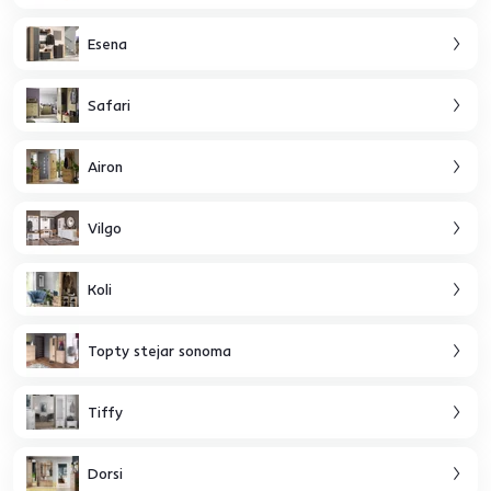
Esena
Safari
Airon
Vilgo
Koli
Topty stejar sonoma
Tiffy
Dorsi