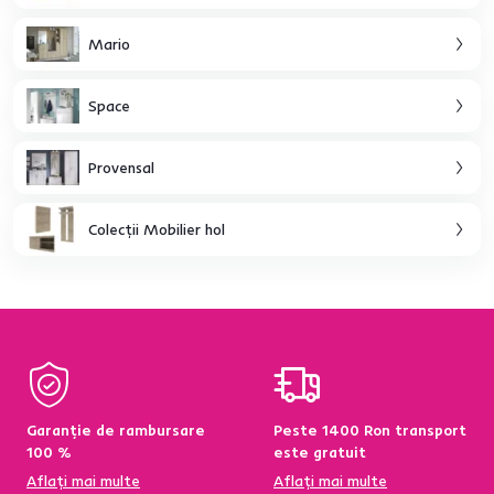
Mario
Space
Provensal
Colecţii Mobilier hol
Garanție de rambursare
Peste 1400 Ron transport
100 %
este gratuit
Aflați mai multe
Aflați mai multe