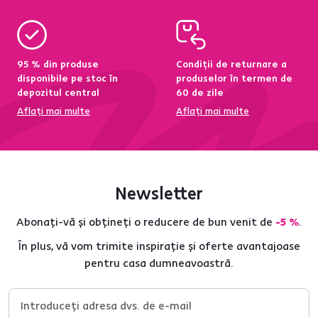
95 % din produse
Condiții de returnare a
disponibile pe stoc în
produselor în termen de
depozitul central
60 de zile
Aflați mai multe
Aflați mai multe
Newsletter
Abonați-vă și obțineți o reducere de bun venit de
-5 %
.
În plus, vă vom trimite inspirație și oferte avantajoase
pentru casa dumneavoastră.