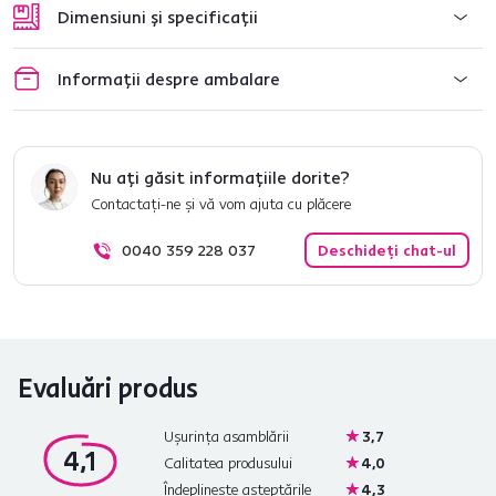
Dimensiuni și specificații
Informații despre ambalare
Nu ați găsit informațiile dorite?
Contactați-ne și vă vom ajuta cu plăcere
0040 359 228 037
Deschideți chat-ul
Evaluări produs
Ușurința asamblării
3,7
4,1
Calitatea produsului
4,0
Îndeplinește așteptările
4,3