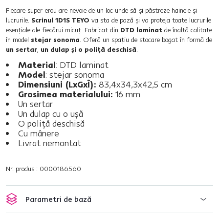
Fiecare super-erou are nevoie de un loc unde să-şi păstreze hainele şi
lucrurile.
Scrinul 1D1S TEYO
va sta de pază şi va proteja toate lucrurile
esenţiale ale fiecărui micuţ. Fabricat din
DTD laminat
de înaltă calitate
în model
stejar sonoma
. Oferă un spaţiu de stocare bogat în formă de
un sertar
,
un dulap şi o poliţă deschisă
.
Material
: DTD laminat
Model
: stejar sonoma
Dimensiuni (LxGxÎ):
83,4x34,3x42,5 cm
Grosimea materialului:
16 mm
Un sertar
Un dulap cu o uşă
O poliţă deschisă
Cu mânere
Livrat nemontat
Nr. produs : 0000186560
Parametri de bază