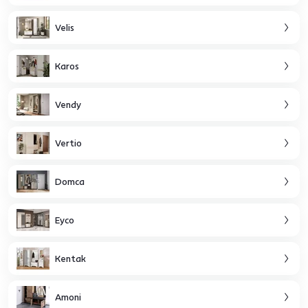
Velis
Karos
Vendy
Vertio
Domca
Eyco
Kentak
Amoni