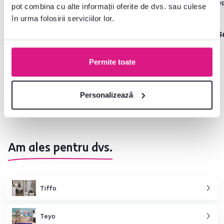
ANGEL
ANGEL
P
pot combina cu alte informații oferite de dvs. sau culese
în urma folosirii serviciilor lor.
389 lei
1.415 lei
5
Permite toate
Personalizează
Am ales pentru dvs.
Tiffo
Teyo