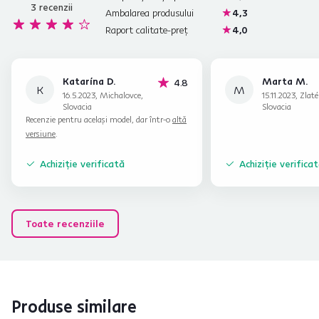
3
recenzii
Ambalarea produsului
4,3
Raport calitate-preț
4,0
Katarína D.
Marta M.
stele
4.8
K
M
16.5.2023, Michalovce,
15.11.2023, Zlat
Slovacia
Slovacia
Recenzie pentru același model, dar într-o
altă
versiune
.
Achiziție verificată
Achiziție verifica
Toate recenziile
Produse similare