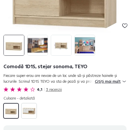
Comodă 1D1S, stejar sonoma, TEYO
Fiecare super-erou are nevoie de un loc unde să-şi păstreze hainele şi
lucrurile. Scrinul 1D1S TEYO va sta de pază şi va proteja toate lucrurile
Citiți mai mult
esenţiale ale fiecărui micuţ. Fabricat din DTD laminat...
4,1
3
recenzii
Culoare - detaliată