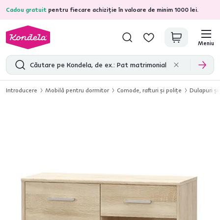
Cadou gratuit
pentru fiecare achiziție în valoare de minim 1000 lei.
4,7
31.333
recenzii de produs verificate
Meniu
Introducere
Mobilă pentru dormitor
Comode, rafturi şi poliţe
Dulapuri ş