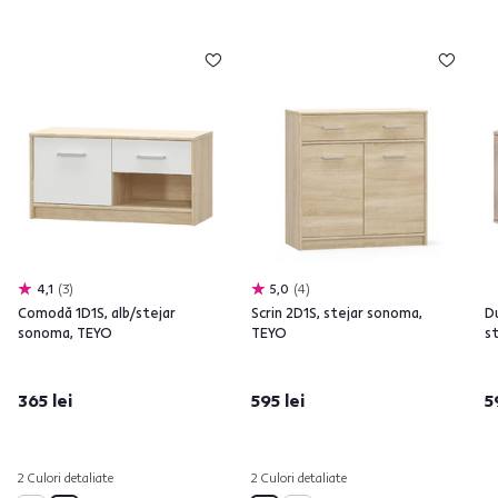
4,1
3
5,0
4
Comodă 1D1S, alb/stejar
Scrin 2D1S, stejar sonoma,
Du
sonoma, TEYO
TEYO
s
365 lei
595 lei
5
2 Culori detaliate
2 Culori detaliate