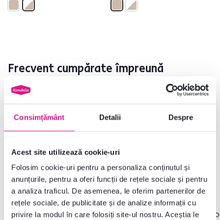
Frecvent cumpărate împreună
Gratuit
Consimțământ
Detalii
Despre
Acest site utilizează cookie-uri
Folosim cookie-uri pentru a personaliza conținutul și
anunțurile, pentru a oferi funcții de rețele sociale și pentru
a analiza traficul. De asemenea, le oferim partenerilor de
rețele sociale, de publicitate și de analize informații cu
5,0
1
3,7
2
privire la modul în care folosiți site-ul nostru. Aceștia le
Noptieră TIP 95, alb craft,
Masă PC typ 80, alb craft,
Og