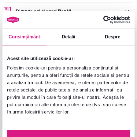
Dimensiuni și specificații
Informații despre ambalare
Consimțământ
Detalii
Despre
Nu ați găsit informațiile dorite?
Acest site utilizează cookie-uri
Contactați-ne și vă vom ajuta cu plăcere
Folosim cookie-uri pentru a personaliza conținutul și
0040 359 228 037
Deschideți chat-ul
anunțurile, pentru a oferi funcții de rețele sociale și pentru
a analiza traficul. De asemenea, le oferim partenerilor de
rețele sociale, de publicitate și de analize informații cu
privire la modul în care folosiți site-ul nostru. Aceștia le
pot combina cu alte informații oferite de dvs. sau culese
Evaluări produs
în urma folosirii serviciilor lor.
Ușurința asamblării
5,0
4,9
Calitatea produsului
4,9