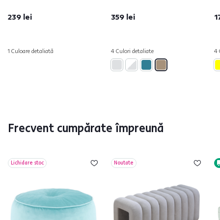
239 lei
359 lei
1
1 Culoare detaliată
4 Culori detaliate
4 
Frecvent cumpărate împreună
Lichidare stoc
Noutate