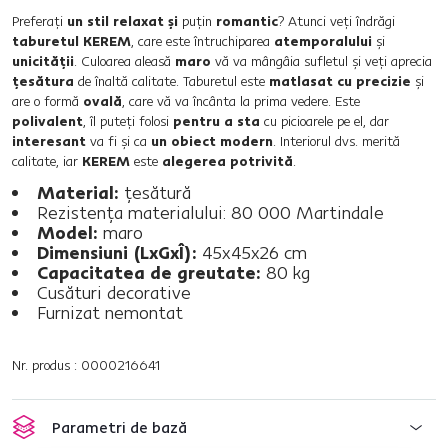
Preferaţi
un stil relaxat şi
puţin
romantic
? Atunci veţi îndrăgi
taburetul KEREM
, care este întruchiparea
atemporalului
şi
unicităţii
. Culoarea aleasă
maro
vă va mângâia sufletul şi veţi aprecia
ţesătura
de înaltă calitate. Taburetul este
matlasat cu precizie
şi
are o formă
ovală
, care vă va încânta la prima vedere. Este
polivalent
, îl puteţi folosi
pentru a sta
cu picioarele pe el, dar
interesant
va fi şi ca
un obiect modern
. Interiorul dvs. merită
calitate, iar
KEREM
este
alegerea potrivită
.
Material:
ţesătură
Rezistenţa materialului: 80 000 Martindale
Model:
maro
Dimensiuni (LxGxÎ):
45x45x26 cm
Capacitatea de greutate:
80 kg
Cusături decorative
Furnizat nemontat
Nr. produs : 0000216641
Parametri de bază