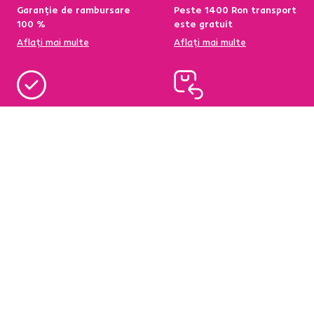
Garanție de rambursare
Peste 1400 Ron transport
100 %
este gratuit
Aflați mai multe
Aflați mai multe
95 % din produse
Condiții de returnare a
disponibile pe stoc în
produselor în termen de
depozitul central
60 de zile
Aflați mai multe
Aflați mai multe
Newsletter
Abonați-vă și obțineți o reducere de bun venit de
-5 %
.
În plus, vă vom trimite inspirație și oferte avantajoase
pentru casa dumneavoastră.