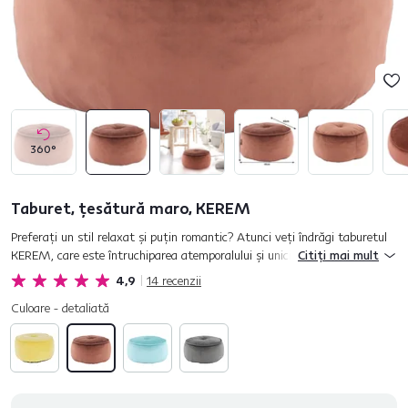
360°
Taburet, ţesătură maro, KEREM
Preferaţi un stil relaxat şi puţin romantic? Atunci veţi îndrăgi taburetul
KEREM, care este întruchiparea atemporalului şi unicităţii. Culoarea
Citiți mai mult
aleasă maro vă va mângâia sufletul şi veţi aprecia ţesă...
4,9
14
recenzii
Culoare - detaliată