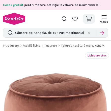
Cadou gratuit
pentru fiecare achiziție în valoare de minim 1000 lei.
4,7
31.333
recenzii de produs verificate
Meniu
Introducere
Mobilă living
Taburete
Taburet, ţesătură maro, KEREM
Lichidare stoc