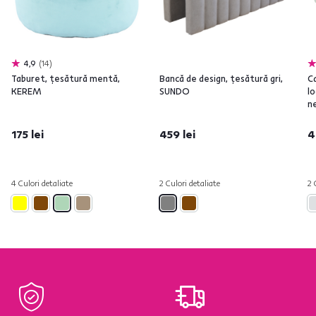
4,9
14
Taburet, ţesătură mentă,
Bancă de design, ţesătură gri,
C
KEREM
SUNDO
lo
n
175 lei
459 lei
4
4 Culori detaliate
2 Culori detaliate
2 