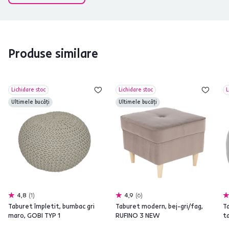
Produse similare
Lichidare stoc
Lichidare stoc
L
Ultimele bucăți
Ultimele bucăți
4,8
1
4,9
6
Taburet împletit, bumbac gri
Taburet modern, bej-gri/fag,
T
maro, GOBI TYP 1
RUFINO 3 NEW
t