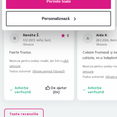
Permite toate
Îndeplinește așteptările
4,9
14
recenzii
Ambalarea produsului
4,9
Raport calitate-preț
4,9
Personalizează
Renáta Š.
Aida K.
stele
5
R
A
5.12.2023, Veľký Šariš,
28.2.2026, Brati
Slovacia
Slovacia
Foarte frumos.
Culoare frumoasă și ma
calitate, mi-a îndeplini
Recenzie pentru același model, dar într-o
altă
versiune
.
Recenzie pentru același mo
Tradus automat.
Afișare original (slovacă)
versiune
.
Tradus automat.
Afișare o
Achiziție
De ajutor
Achiziție
verificată
(0x)
verificată
Toate recenziile