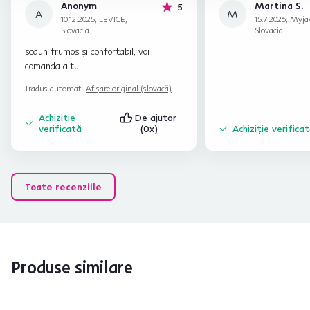
Anonym
Martina S.
stele
5
A
M
10.12.2025, LEVICE,
15.7.2026, Myja
Slovacia
Slovacia
scaun frumos și confortabil, voi
comanda altul
Tradus automat.
Afișare original (slovacă)
Achiziție
De ajutor
verificată
(0x)
Achiziție verifica
Toate recenziile
Produse similare