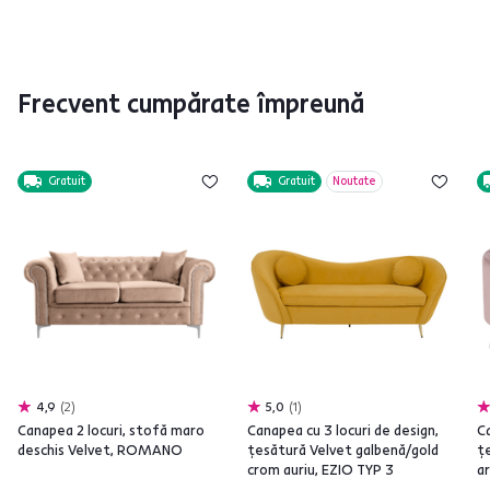
Frecvent cumpărate împreună
Gratuit
Gratuit
Noutate
4,9
2
5,0
1
Canapea 2 locuri, stofă maro
Canapea cu 3 locuri de design,
Ca
deschis Velvet, ROMANO
ţesătură Velvet galbenă/gold
ţ
crom auriu, EZIO TYP 3
a