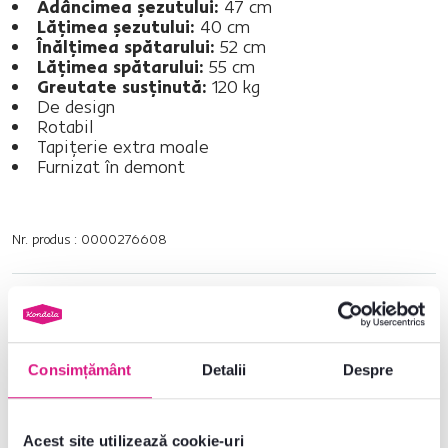
Adâncimea şezutului:
47 cm
Lăţimea şezutului:
40 cm
Înălţimea spătarului:
52 cm
Lăţimea spătarului:
55 cm
Greutate susţinută:
120 kg
De design
Rotabil
Tapiţerie extra moale
Furnizat în demont
Nr. produs : 0000276608
Parametri de bază
Dimensiuni și specificații
Consimțământ
Detalii
Despre
Informații despre ambalare
Acest site utilizează cookie-uri