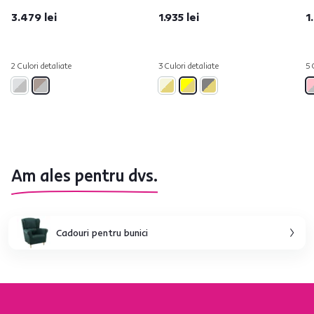
3.479 lei
1.935 lei
1
2 Culori detaliate
3 Culori detaliate
5 
Am ales pentru dvs.
Cadouri pentru bunici