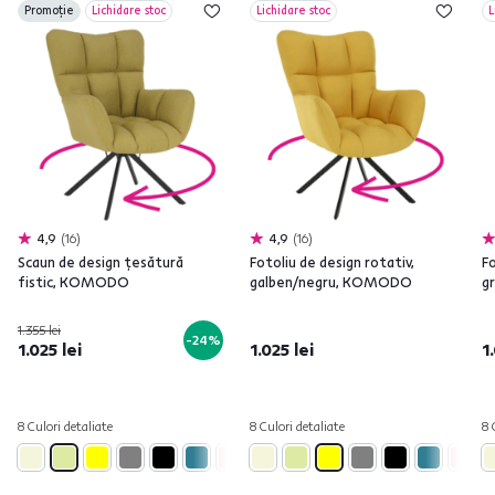
Promoție
Lichidare stoc
Lichidare stoc
L
4,9
16
4,9
16
Scaun de design ţesătură
Fotoliu de design rotativ,
Fo
fistic, KOMODO
galben/negru, KOMODO
g
1.355 lei
-24%
1.025 lei
1.025 lei
1
8 Culori detaliate
8 Culori detaliate
8 