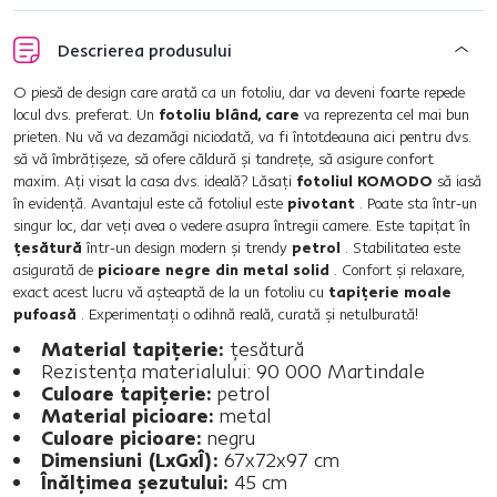
Descrierea produsului
O piesă de design care arată ca un fotoliu, dar va deveni foarte repede
locul dvs. preferat. Un
fotoliu blând, care
va reprezenta cel mai bun
prieten. Nu vă va dezamăgi niciodată, va fi întotdeauna aici pentru dvs.
să vă îmbrăţişeze, să ofere căldură şi tandreţe, să asigure confort
maxim. Aţi visat la casa dvs. ideală? Lăsaţi
fotoliul KOMODO
să iasă
în evidenţă. Avantajul este că fotoliul este
pivotant
. Poate sta într-un
singur loc, dar veţi avea o vedere asupra întregii camere. Este tapiţat în
ţesătură
într-un design modern şi trendy
petrol
. Stabilitatea este
asigurată de
picioare negre din metal solid
. Confort şi relaxare,
exact acest lucru vă aşteaptă de la un fotoliu cu
tapiţerie moale
pufoasă
. Experimentaţi o odihnă reală, curată şi netulburată!
Material tapiţerie:
ţesătură
Rezistenţa materialului: 90 000 Martindale
Culoare tapiţerie:
petrol
Material picioare:
metal
Culoare picioare:
negru
Dimensiuni (LxGxÎ):
67x72x97 cm
Înălţimea şezutului:
45 cm