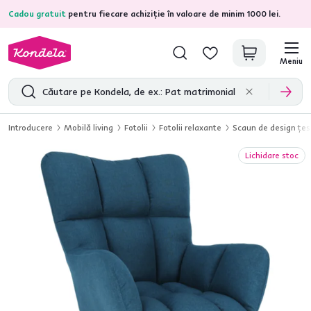
Cadou gratuit
pentru fiecare achiziție în valoare de minim 1000 lei.
4,7
31.157
recenzii de produs verificate
Meniu
Introducere
Mobilă living
Fotolii
Fotolii relaxante
Scaun de design ţe
Lichidare stoc