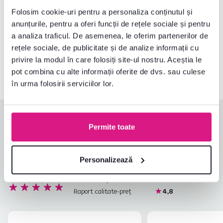
Folosim cookie-uri pentru a personaliza conținutul și
anunțurile, pentru a oferi funcții de rețele sociale și pentru
Nu ați găsit informațiile dorite?
a analiza traficul. De asemenea, le oferim partenerilor de
Contactați-ne și vă vom ajuta cu plăcere
rețele sociale, de publicitate și de analize informații cu
0040 359 228 037
Deschideți chat-ul
privire la modul în care folosiți site-ul nostru. Aceștia le
pot combina cu alte informații oferite de dvs. sau culese
în urma folosirii serviciilor lor.
Evaluări produs
Permite toate
Ușurința asamblării
5,0
4,9
Calitatea produsului
4,9
Personalizează
Îndeplinește așteptările
5,0
16
recenzii
Ambalarea produsului
4,9
Raport calitate-preț
4,8