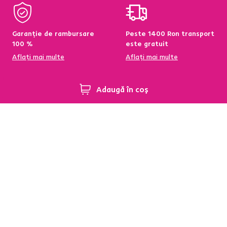
Garanție de rambursare
Peste 1400 Ron transport
100 %
este gratuit
Aflați mai multe
Aflați mai multe
Adaugă în coș
95 % din produse
Condiții de returnare a
disponibile pe stoc în
produselor în termen de
depozitul central
60 de zile
Aflați mai multe
Aflați mai multe
Newsletter
Abonați-vă și obțineți o reducere de bun venit de
-5 %
.