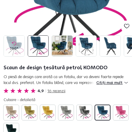
360°
Scaun de design ţesătură petrol, KOMODO
O piesă de design care arată ca un fotoliu, dar va deveni foarte repede
locul dvs. preferat. Un fotoliu blând, care va reprezenta cel mai bun
Citiți mai mult
prieten. Nu vă va dezamăgi niciodată, va fi întotdeaun...
4,9
16
recenzii
Culoare - detaliată