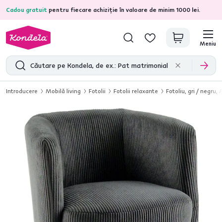
Cadou gratuit
pentru fiecare achiziție în valoare de minim 1000 lei.
4,7
31.157
recenzii de produs verificate
Meniu
Introducere
Mobilă living
Fotolii
Fotolii relaxante
Fotoliu, gri / negru,