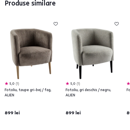
Produse similare
5,0
1
5,0
1
Fotoliu, taupe gri-bej / fag,
Fotoliu, gri deschis / negru,
Fo
ALIEN
ALIEN
899 lei
899 lei
8