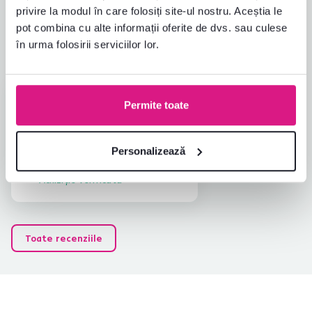
5,0
privire la modul în care folosiți site-ul nostru. Aceștia le
pot combina cu alte informații oferite de dvs. sau culese
1
recenzii
în urma folosirii serviciilor lor.
Jana V.
stele
5
Permite toate
J
29.11.2024, Sľažany,
Slovacia
Recenzie pentru același model, dar într-o
altă
Personalizează
versiune
.
Achiziție verificată
Toate recenziile