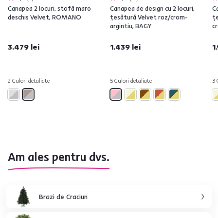
Canapea 2 locuri, stofă maro
Canapea de design cu 2 locuri,
Ca
deschis Velvet, ROMANO
ţesătură Velvet roz/crom-
ţ
argintiu, BAGY
c
3.479 lei
1.439 lei
1
2 Culori detaliate
5 Culori detaliate
3 
Am ales pentru dvs.
Brazi de Craciun