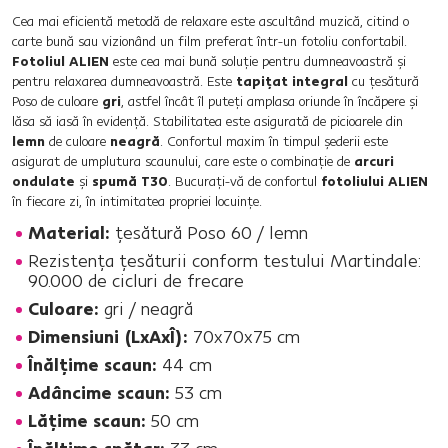
Cea mai eficientă metodă de relaxare este ascultând muzică, citind o
carte bună sau vizionând un film preferat într-un fotoliu confortabil.
Fotoliul ALIEN
este cea mai bună soluţie pentru dumneavoastră şi
pentru relaxarea dumneavoastră. Este
tapiţat integral
cu ţesătură
Poso de culoare
gri
, astfel încât îl puteţi amplasa oriunde în încăpere şi
lăsa să iasă în evidenţă. Stabilitatea este asigurată de picioarele din
lemn
de culoare
neagră
. Confortul maxim în timpul şederii este
asigurat de umplutura scaunului, care este o combinaţie de
arcuri
ondulate
şi
spumă T30
. Bucuraţi-vă de confortul
fotoliului ALIEN
în fiecare zi, în intimitatea propriei locuinţe.
Material:
ţesătură Poso 60 / lemn
Rezistenţa ţesăturii conform testului Martindale:
90.000 de cicluri de frecare
Culoare:
gri / neagră
Dimensiuni (LxAxÎ):
70x70x75 cm
Înălţime scaun:
44 cm
Adâncime scaun:
53 cm
Lăţime scaun:
50 cm