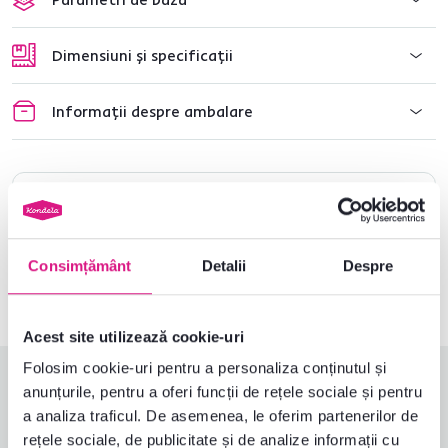
Dimensiuni și specificații
Informații despre ambalare
Nu ați găsit informațiile dorite?
Contactați-ne și vă vom ajuta cu plăcere
Consimțământ
Detalii
Despre
0040 359 228 037
Deschideți chat-ul
Acest site utilizează cookie-uri
Folosim cookie-uri pentru a personaliza conținutul și
Evaluări produs
anunțurile, pentru a oferi funcții de rețele sociale și pentru
a analiza traficul. De asemenea, le oferim partenerilor de
Îndeplinește așteptările
5,0
rețele sociale, de publicitate și de analize informații cu