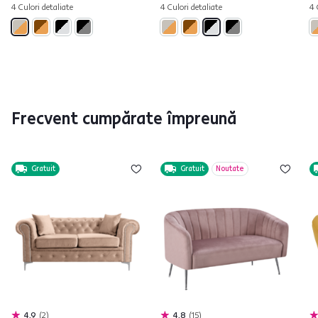
4 Culori detaliate
4 Culori detaliate
4 
Frecvent cumpărate împreună
Gratuit
Gratuit
Noutate
4,9
2
4,8
15