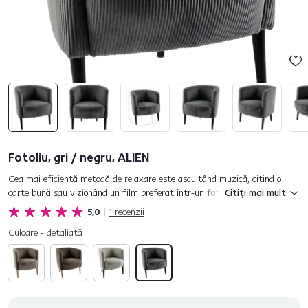
Fotoliu, gri / negru, ALIEN
Cea mai eficientă metodă de relaxare este ascultând muzică, citind o
carte bună sau vizionând un film preferat într-un fotoliu confortabil.
Citiți mai mult
Fotoliul ALIEN este cea mai bună soluţie pentru dumneavo...
5,0
1
recenzii
Culoare - detaliată