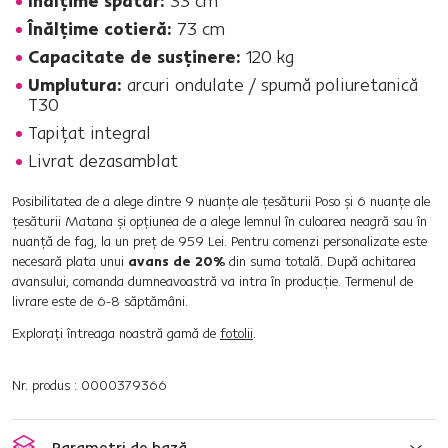
Înălţime spătar:
33 cm
Înălţime cotieră:
73 cm
Capacitate de susţinere:
120 kg
Umplutura:
arcuri ondulate / spumă poliuretanică
T30
Tapiţat integral
Livrat dezasamblat
Posibilitatea de a alege dintre 9 nuanţe ale ţesăturii Poso şi 6 nuanţe ale
ţesăturii Matana şi opţiunea de a alege lemnul în culoarea neagră sau în
nuanţă de fag, la un preţ de 959 Lei. Pentru comenzi personalizate este
necesară plata unui
avans de 20%
din suma totală. După achitarea
avansului, comanda dumneavoastră va intra în producţie. Termenul de
livrare este de 6-8 săptămâni.
Exploraţi întreaga noastră gamă de
fotolii
.
Nr. produs : 0000379366
Parametri de bază