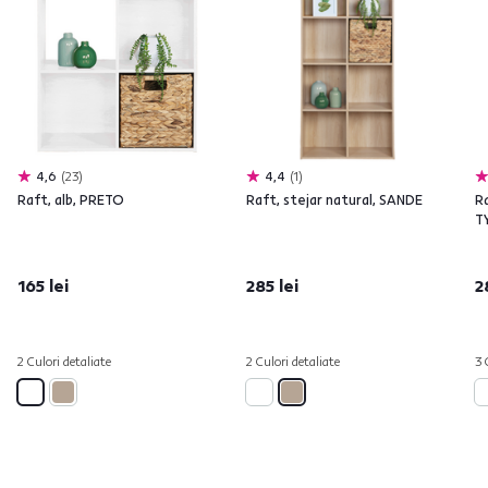
4,6
23
4,4
1
Raft, alb, PRETO
Raft, stejar natural, SANDE
R
T
165 lei
285 lei
2
2 Culori detaliate
2 Culori detaliate
3 