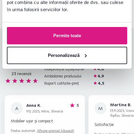
pot combina cu alte informații oferite de dvs. sau culese
0040 359 228 037
Deschideți chat-ul
în urma folosirii serviciilor lor.
Permite toate
Evaluări produs
Ușurința asamblării
4,9
Personalizează
4,6
Calitatea produsului
4,3
Îndeplinește așteptările
4,6
23
recenzii
Ambalarea produsului
4,9
Raport calitate-preț
4,5
Martina B.
stele
Anna K.
5
A
M
13.11.2025, Vra
9.12.2025, Nitra, Slovacia
Topľou, Slovacia
Mobilier ușor și compact
Satisfacţie
Tradus automat.
Afișare original (slovacă)