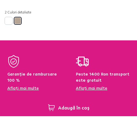
2 Culori detaliate
Garanție de rambursare
Peste 1400 Ron transport
100 %
este gratuit
Aflați mai multe
Aflați mai multe
Adaugă în coș
95 % din produse
Condiții de returnare a
disponibile pe stoc în
produselor în termen de
depozitul central
60 de zile