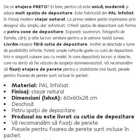
De ce
etajera PRETO
? Ei bine, pentru că este
unică, modernă
şi
aduce
mult spaţiu de depozitare
. Este fabricată din
PAL înfoliat
în finisaj modern
stejar natural
. La prima vedere poate impresiona prin
designul său simplu, dar sofisticat. Oferă spaţiu de depozitare sub forma
a
patru zone de depozitare
. Expuneţi suveniruri, fotografii de
familie, cărţi şi alte lucruri similare pentru a le admira toată lumea.
Livrăm
etajera
fără cutia de depozitare
. Astfel se deschide o lume
de posibilităţi infinite. Puteţi umple rafturile goale cu cutii de depozitare
într-o singură culoare sau cu model, în care depozitaţi lucruri şi obiecte,
care nu doriţi să fie văzute de oaspeţii dumneavoastră. Vă recomandăm
să
fixaţi etajera de perete
pentru o stabilitate mai bună, piesele
pentru fixarea de perete sunt incluse în pachet.
Material:
PAL înfoliat
Finisaj:
stejar natural
Dimensiuni (lxhxA):
60x60x28 cm
Deschisă
Patru spaţii de depozitare
Produsul nu este livrat cu cutia de depozitare
Vă recomandăm să fixaţi de perete
Piesele pentru fixarea de perete sunt incluse în
pachet