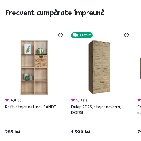
Frecvent cumpărate împreună
Gratuit
4,4
1
5,0
1
Raft, stejar natural, SANDE
Dulap 2D2S, stejar navarra,
C
DORSI
n
285 lei
1.599 lei
7