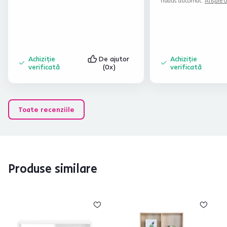
Tradus automat.
Afișare o
Achiziție
De ajutor
Achiziție
verificată
(0x)
verificată
Toate recenziile
Produse similare