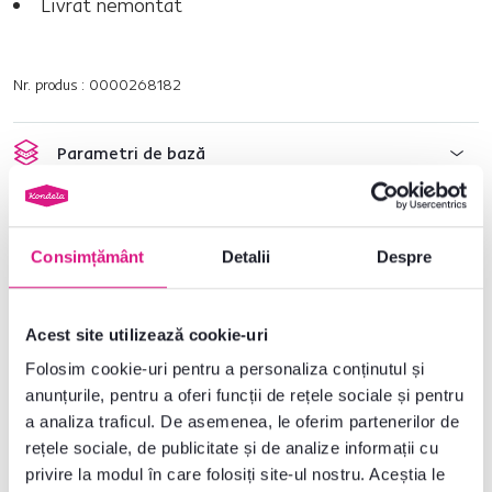
Livrat nemontat
Nr. produs : 0000268182
Parametri de bază
Dimensiuni și specificații
Consimțământ
Detalii
Despre
Informații despre ambalare
Acest site utilizează cookie-uri
Instrucțiuni de asamblare
Folosim cookie-uri pentru a personaliza conținutul și
anunțurile, pentru a oferi funcții de rețele sociale și pentru
a analiza traficul. De asemenea, le oferim partenerilor de
Nu ați găsit informațiile dorite?
rețele sociale, de publicitate și de analize informații cu
Contactați-ne și vă vom ajuta cu plăcere
privire la modul în care folosiți site-ul nostru. Aceștia le