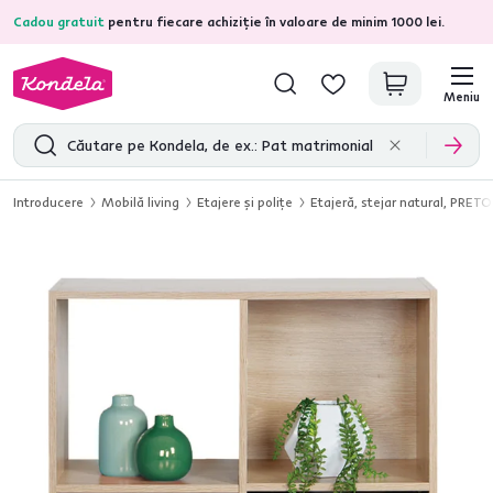
Cadou gratuit
pentru fiecare achiziție în valoare de minim 1000 lei.
4,7
31.285
recenzii de produs verificate
Meniu
Introducere
Mobilă living
Etajere şi poliţe
Etajeră, stejar natural, PRETO