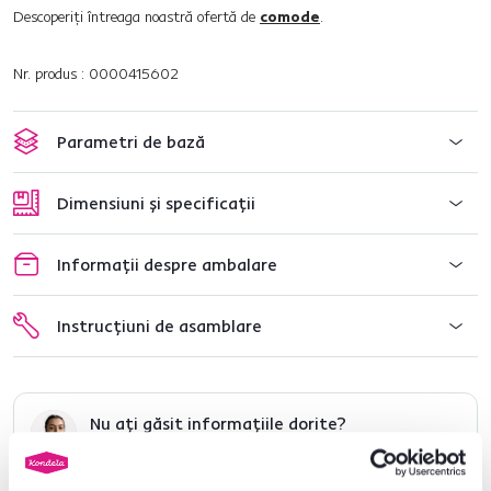
Descoperiţi întreaga noastră ofertă de
comode
.
Nr. produs : 0000415602
Parametri de bază
Dimensiuni și specificații
Informații despre ambalare
Instrucțiuni de asamblare
Nu ați găsit informațiile dorite?
Contactați-ne și vă vom ajuta cu plăcere