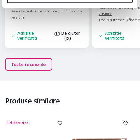
separate si nu sunt marcate cu
Citiți mai mult
indicativele date în carte, mulțumesc!
Recenzie pentru același mo
Recenzie pentru același model, dar într-o
altă
versiune
.
versiune
.
Tradus automat.
Afișare o
Achiziție
De ajutor
Achiziție
verificată
(1x)
verificată
Toate recenziile
Produse similare
Lichidare stoc