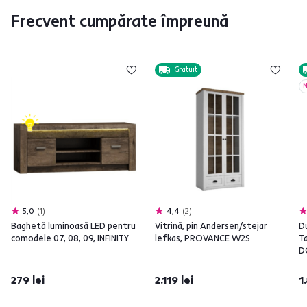
Frecvent cumpărate împreună
Gratuit
N
5,0
1
4,4
2
Baghetă luminoasă LED pentru
Vitrină, pin Andersen/stejar
Du
comodele 07, 08, 09, INFINITY
lefkas, PROVANCE W2S
Ta
D
279 lei
2.119 lei
1