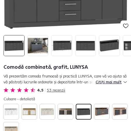
Comodă combinată, grafit, LUNYSA
Vă prezentăm comoda frumoasă şi practică LUNYSA, care vă va ajuta să
vă păstraţi lucrurile ordonate şi depozitate într-un singur loc. De culori
Citiți mai mult
grafit, are un design elegant şi simplu, potrivit nu...
4,5
53
recenzii
Culoare - detaliată