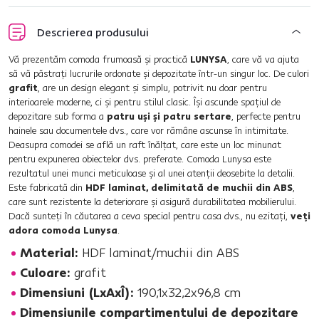
Descrierea produsului
Vă prezentăm comoda frumoasă şi practică
LUNYSA
, care vă va ajuta
să vă păstraţi lucrurile ordonate şi depozitate într-un singur loc. De culori
grafit
, are un design elegant şi simplu, potrivit nu doar pentru
interioarele moderne, ci şi pentru stilul clasic. Îşi ascunde spaţiul de
depozitare sub forma a
patru uşi şi patru sertare
, perfecte pentru
hainele sau documentele dvs., care vor rămâne ascunse în intimitate.
Deasupra comodei se află un raft înălţat, care este un loc minunat
pentru expunerea obiectelor dvs. preferate. Comoda Lunysa este
rezultatul unei munci meticuloase şi al unei atenţii deosebite la detalii.
Este fabricată din
HDF laminat, delimitată de muchii din ABS
,
care sunt rezistente la deteriorare şi asigură durabilitatea mobilierului.
Dacă sunteţi în căutarea a ceva special pentru casa dvs., nu ezitaţi,
veţi
adora comoda Lunysa
.
Material:
HDF laminat/muchii din ABS
Culoare:
grafit
Dimensiuni (LxAxÎ):
190,1x32,2x96,8 cm
Dimensiunile compartimentului de depozitare