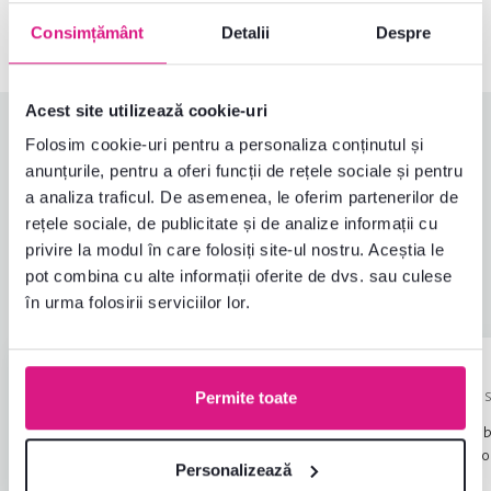
0040 359 228 037
Deschideți chat-ul
Consimțământ
Detalii
Despre
Acest site utilizează cookie-uri
Evaluări produs
Folosim cookie-uri pentru a personaliza conținutul și
anunțurile, pentru a oferi funcții de rețele sociale și pentru
Ușurința asamblării
3,8
a analiza traficul. De asemenea, le oferim partenerilor de
4,5
Calitatea produsului
4,5
rețele sociale, de publicitate și de analize informații cu
Îndeplinește așteptările
4,8
privire la modul în care folosiți site-ul nostru. Aceștia le
53
recenzii
Ambalarea produsului
4,7
pot combina cu alte informații oferite de dvs. sau culese
Raport calitate-preț
4,7
în urma folosirii serviciilor lor.
Valentina I.
stele
4.8
Jaroslav H.
V
J
20.6.2026, Şoldanu,
7.1.2026, Šahy, 
Permite toate
România
Totul a ajuns în stare b
Ne a luat ceva timp, deoarece punguțe
așteptările și este de o
cu șuruburi nu sunt puse in punguțe
Personalizează
excelentă.
Citiți mai mult