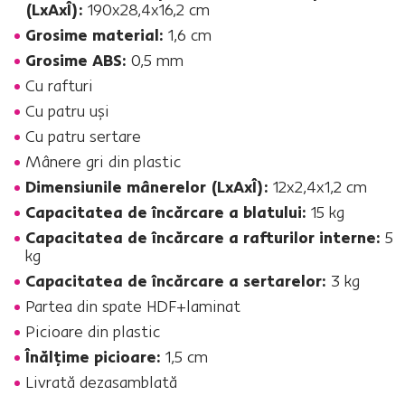
(LxAxÎ):
190x28,4x16,2 cm
Grosime material:
1,6 cm
Grosime ABS:
0,5 mm
Cu rafturi
Cu patru uşi
Cu patru sertare
Mânere gri din plastic
Dimensiunile mânerelor (LxAxÎ):
12x2,4x1,2 cm
Capacitatea de încărcare a blatului:
15 kg
Capacitatea de încărcare a rafturilor interne:
5
kg
Capacitatea de încărcare a sertarelor:
3 kg
Partea din spate HDF+laminat
Picioare din plastic
Înălţime picioare:
1,5 cm
Livrată dezasamblată