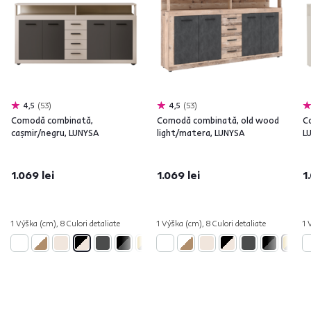
4,5
53
4,5
53
Comodă combinată,
Comodă combinată, old wood
C
caşmir/negru, LUNYSA
light/matera, LUNYSA
L
1.069 lei
1.069 lei
1
1 Výška (cm), 8 Culori detaliate
1 Výška (cm), 8 Culori detaliate
1 