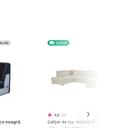
bucăți
Gratuit
4,8
2
eco neagră,
Colţar de lux, bej/cărămiziu,