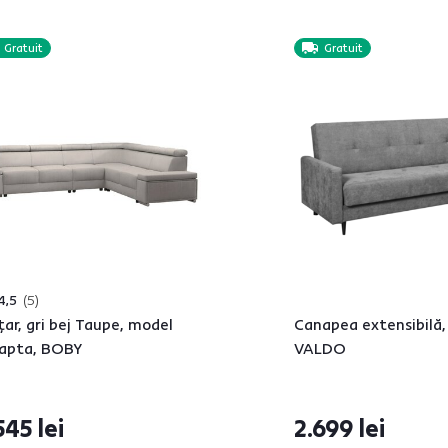
Gratuit
Gratuit
4,5
5
ţar, gri bej Taupe, model
Canapea extensibilă, 
apta, BOBY
VALDO
545 lei
2.699 lei