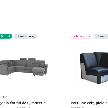
Gratuit
Ultimele bucăți
Lichidare stoc
Ultimele 
5,0
1
ţar în formă de U, material
Porţiune colţ, piele 