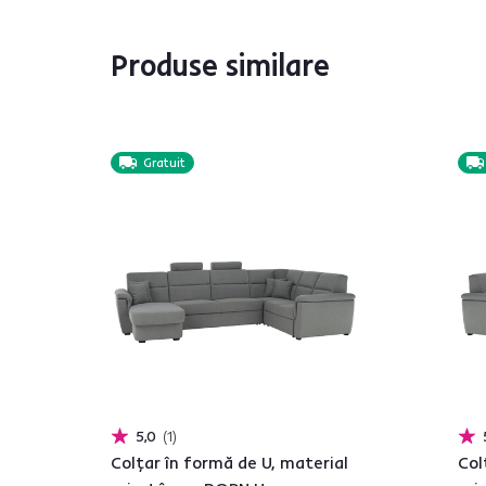
Produse similare
Gratuit
5,0
1
Colţar în formă de U, material
Col