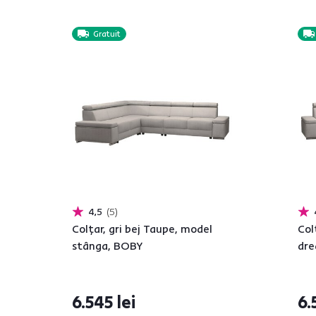
Gratuit
4,5
5
Colţar, gri bej Taupe, model
Col
stânga, BOBY
dre
6.545 lei
6.