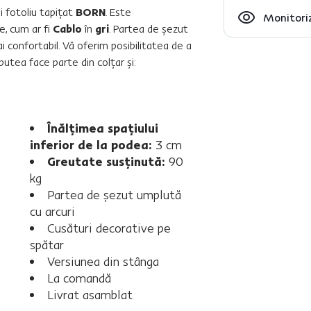
mi fotoliu tapiţat
BORN
. Este
Monitoriz
e, cum ar fi
Cablo
în
gri
. Partea de şezut
 confortabil. Vă oferim posibilitatea de a
putea face parte din colţar şi:
Înălţimea spaţiului
inferior de la podea:
3 cm
Greutate susţinută:
90
kg
Partea de şezut umplută
cu arcuri
Cusături decorative pe
spătar
Versiunea din stânga
La comandă
Livrat asamblat