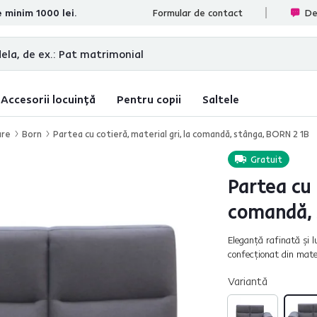
e minim 1000 lei.
te
Formular de contact
De
Accesorii locuință
Pentru copii
Saltele
are
Born
Partea cu cotieră, material gri, la comandă, stânga, BORN 2 1B
Gratuit
Partea cu 
comandă, 
Eleganţă rafinată şi 
confecţionat din mater
şezut este umplută cu
Variantă