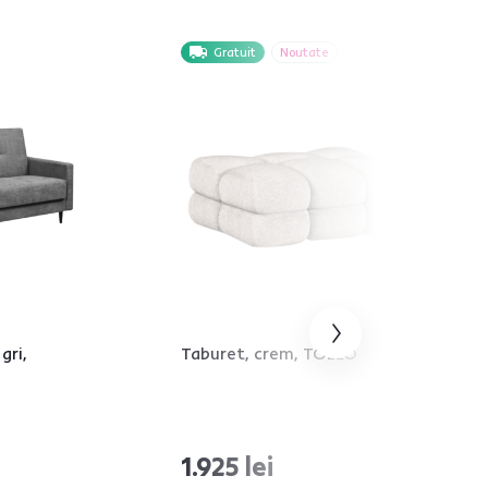
Gratuit
Noutate
gri,
Taburet, crem, TOLLO
1.925 lei