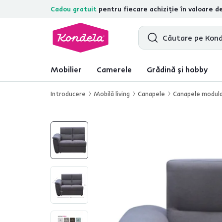
Cadou gratuit
pentru fiecare achiziție în valoare d
4,7
31.157
recenzii de produs verifica
Mobilier
Camerele
Grădină și hobby
Introducere
Mobilă living
Canapele
Canapele modul