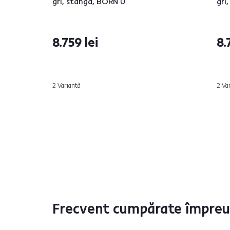
gri, stânga, BORN U
gri
8.759 lei
8.
2 Variantă
2 Va
Frecvent cumpărate împre