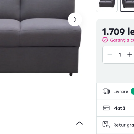
1.709 le
Garanția c
Livrare
Plată
Retur gra