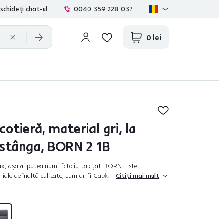
schideți chat-ul
0040 359 228 037
0 lei
cotieră, material gri, la
stânga, BORN 2 1B
lux, aşa ai putea numi fotoliu tapiţat BORN. Este
iale de înaltă calitate, cum ar fi Cablo în gri. Partea de
Citiți mai mult
 arcuri pentru un...