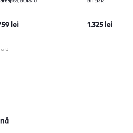
, dreapta, BORN U
BITER R
759 lei
1.325 lei
riantă
ună