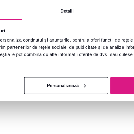
Detalii
uri
rsonaliza conținutul și anunțurile, pentru a oferi funcții de rețele
im partenerilor de rețele sociale, de publicitate și de analize info
ceștia le pot combina cu alte informații oferite de dvs. sau culese î
e?
plăcere
Deschideți chat-ul
Personalizează