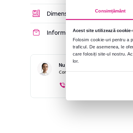
Consimțământ
Dimensiuni și specificații
Acest site utilizează cookie-
Informații despre ambalare
Folosim cookie-uri pentru a pe
traficul. De asemenea, le ofer
care folosiți site-ul nostru. A
lor.
Nu ați găsit informațiile dorit
Contactați-ne și vă vom ajuta cu 
0040 359 228 037