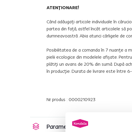
ATENŢIONARE!
Când adăugaţi articole individuale în cărucio
partea din faţă, astfel încât articolele să 
dumneavoastră. Abia atunci cârligele de con
Posibilitatea de a comanda în 7 nuanţe a ma
pielii ecologice din modelele afişate. Pent
plătiţi un avans de 20% din sumă. După ach
în producţie. Durata de livrare este între 
Nr. produs : 0000210923
Parametri de bază