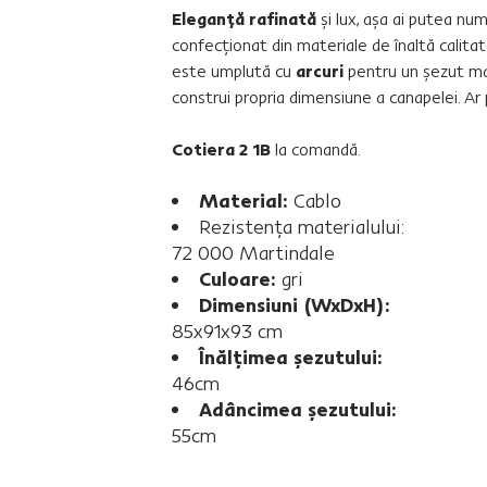
Eleganţă rafinată
şi lux, aşa ai putea nu
confecţionat din materiale de înaltă calitat
este umplută cu
arcuri
pentru un şezut mai
construi propria dimensiune a canapelei. Ar 
Cotiera 2 1B
la comandă.
Material:
Cablo
Rezistenţa materialului:
72 000 Martindale
Culoare:
gri
Dimensiuni (WxDxH):
85x91x93 cm
Înălţimea şezutului:
46cm
Adâncimea şezutului:
55cm