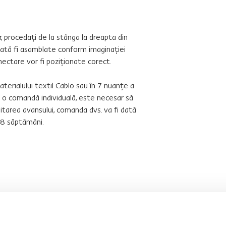
r, procedaţi de la stânga la dreapta din
poată fi asamblate conform imaginaţiei
ectare vor fi poziţionate corect.
terialului textil Cablo sau în 7 nuanţe a
ru o comandă individuală, este necesar să
itarea avansului, comanda dvs. va fi dată
6-8 săptămâni.