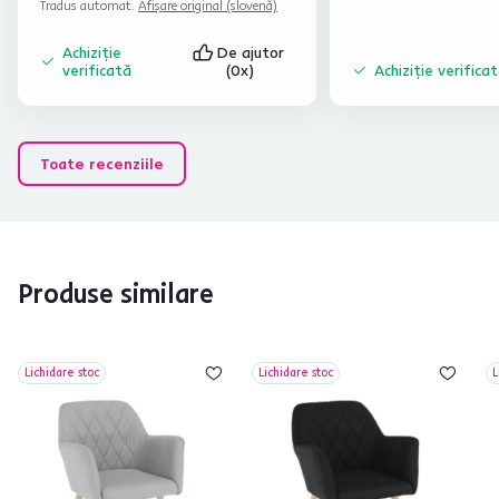
Tradus automat.
Afișare original (slovenă)
Achiziție
De ajutor
verificată
(0x)
Achiziție verifica
Toate recenziile
Produse similare
Lichidare stoc
Lichidare stoc
L