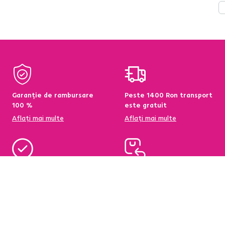
Garanție de rambursare
Peste 1400 Ron transport
100 %
este gratuit
Aflați mai multe
Aflați mai multe
95 % din produse
Condiții de returnare a
disponibile pe stoc în
produselor în termen de
depozitul central
60 de zile
Aflați mai multe
Aflați mai multe