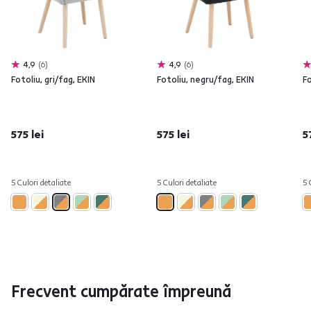
4,9
6
4,9
6
Fotoliu, gri/fag, EKIN
Fotoliu, negru/fag, EKIN
Fo
575 lei
575 lei
5
5 Culori detaliate
5 Culori detaliate
5 
Frecvent cumpărate împreună