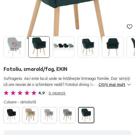
360°
Fotoliu, smarald/fag, EKIN
Sufrageria. Aici este locul unde se întâlneşte întreaga familie. Dar simţiţi
că are nevoie de o schimbare reală? Fotoliul dining luxos EKIN va
Citiți mai mult
transforma camera de zi într-un loc modern şi confortabil...
4,9
6
recenzii
Culoare - detaliată