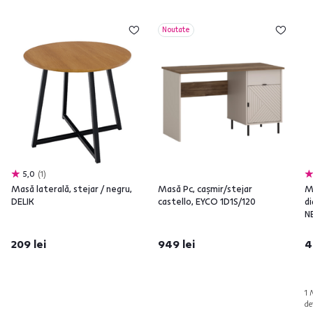
Noutate
5,0
1
Masă laterală, stejar / negru,
Masă Pc, caşmir/stejar
M
DELIK
castello, EYCO 1D1S/120
d
N
209 lei
949 lei
4
1 
de