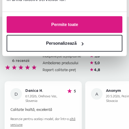
Permite toate
Evaluări produs
Ușurința asamblării
5,0
Personalizează
4,9
Calitatea produsului
4,8
Îndeplinește așteptările
5,0
6
recenzii
Ambalarea produsului
5,0
Raport calitate-preț
4,8
Danica H.
Anonym
stele
5
D
A
6.1.2026, Orehova Vas,
20.5.2026, Pezi
Slovenia
Slovacia
Calitate înaltă, excelentă
Recenzie pentru același model, dar într-o
altă
versiune
.