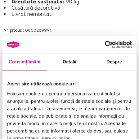
Greutate susţinută:
90 kg
Cusătură decorativă
Livrat nemontat
Nr. produs : 0000269991
Parametri de bază
Consimțământ
Detalii
Despre
Dimensiuni și specificații
Informații despre ambalare
Acest site utilizează cookie-uri
Folosim cookie-uri pentru a personaliza conținutul și
anunțurile, pentru a oferi funcții de rețele sociale și pentru
a analiza traficul. De asemenea, le oferim partenerilor de
Nu ați găsit informațiile dorite?
rețele sociale, de publicitate și de analize informații cu
Contactați-ne și vă vom ajuta cu plăcere
privire la modul în care folosiți site-ul nostru. Aceștia le
pot combina cu alte informații oferite de dvs. sau culese
0040 359 228 037
Deschideți chat-ul
în urma folosirii serviciilor lor.