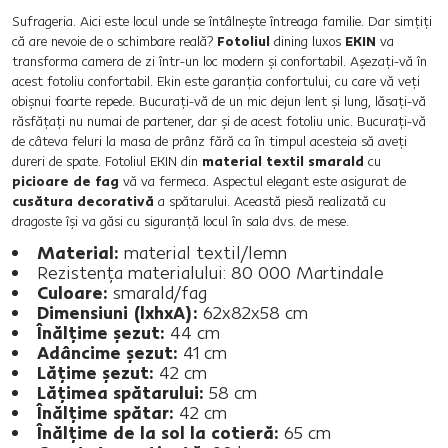
Sufrageria. Aici este locul unde se întâlneşte întreaga familie. Dar simţiţi
că are nevoie de o schimbare reală?
Fotoliul
dining luxos
EKIN
va
transforma camera de zi într-un loc modern şi confortabil. Aşezaţi-vă în
acest fotoliu confortabil. Ekin este garanţia confortului, cu care vă veţi
obişnui foarte repede. Bucuraţi-vă de un mic dejun lent şi lung, lăsaţi-vă
răsfăţaţi nu numai de partener, dar şi de acest fotoliu unic. Bucuraţi-vă
de câteva feluri la masa de prânz fără ca în timpul acesteia să aveţi
dureri de spate. Fotoliul EKIN din
material textil smarald
cu
picioare de fag
vă va fermeca. Aspectul elegant este asigurat de
cusătura decorativă
a spătarului. Această piesă realizată cu
dragoste îşi va găsi cu siguranţă locul în sala dvs. de mese.
Material:
material textil/lemn
Rezistenţa materialului: 80 000 Martindale
Culoare:
smarald/fag
Dimensiuni (lxhxA):
62x82x58 cm
Înălţime şezut:
44 cm
Adâncime şezut:
41 cm
Lăţime şezut:
42 cm
Lăţimea spătarului:
58 cm
Înălţime spătar:
42 cm
Înălţime de la sol la cotieră:
65 cm