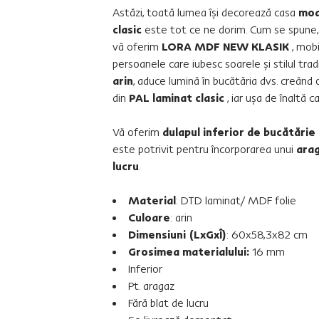
Astăzi, toată lumea îşi decorează casa
mo
clasic
este tot ce ne dorim. Cum se spune,
vă oferim
LORA MDF NEW KLASIK
, mob
persoanele care iubesc soarele şi stilul trad
arin
, aduce lumină în bucătăria dvs. creând
din
PAL laminat clasic
, iar uşa de înaltă 
Vă oferim
dulapul inferior de bucătărie
este potrivit pentru încorporarea unui
ara
lucru
.
Material
: DTD laminat/ MDF folie
Culoare
: arin
Dimensiuni (LxGxÎ)
: 60x58,3x82 cm
Grosimea materialului:
16 mm
Inferior
Pt. aragaz
Fără blat de lucru