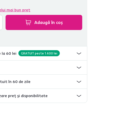
elui mai bun preț
Adaugă în coș
 la 60 lei
GRATUIT peste 1.400 lei
tuit în 60 de zile
are preț și disponibilitate