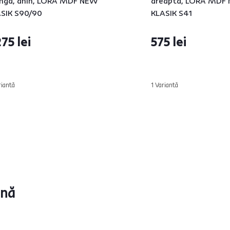
nga, anin, LORA MDF NEW
dreapta, LORA MDF
SIK S90/90
KLASIK S41
275 lei
575 lei
riantă
1 Variantă
ună