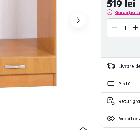
519 lei
Garanția c
Livrare de
Plată
Retur gra
Monitoriz