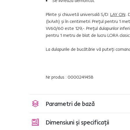
Se livrează demontat
Plinte şi chiuvetă universală S/D:
LAY ON
. 
(lxAxh) şi în centimetri. Preţul pentru 1 me
W60/60 este 129,-. Preţul dulapurilor inferio
pentru 1 metru de blat de lucru LORA clasic
La dulapurile de bucătărie vă puteţi coman
Nr. produs : 0000241458
Parametri de bază
Dimensiuni și specificații