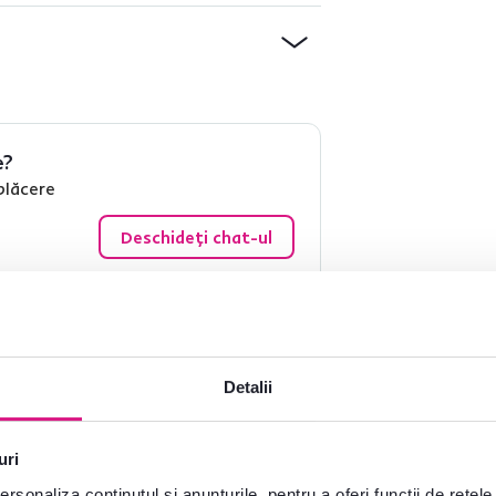
e?
plăcere
Deschideți chat-ul
Detalii
uri
Tomáš M.
Ľubica Š.
stele
5
T
Ľ
rsonaliza conținutul și anunțurile, pentru a oferi funcții de rețele