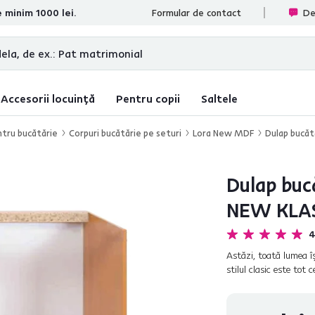
e minim 1000 lei.
te
Formular de contact
De
Accesorii locuință
Pentru copii
Saltele
ntru bucătărie
Corpuri bucătărie pe seturi
Lora New MDF
Dulap bucăt
Dulap buc
NEW KLAS
4
Astăzi, toată lumea î
stilul clasic este tot
aceea, vă oferim LO