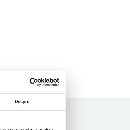
Despre
stele
4.6
 sociale și pentru a analiza