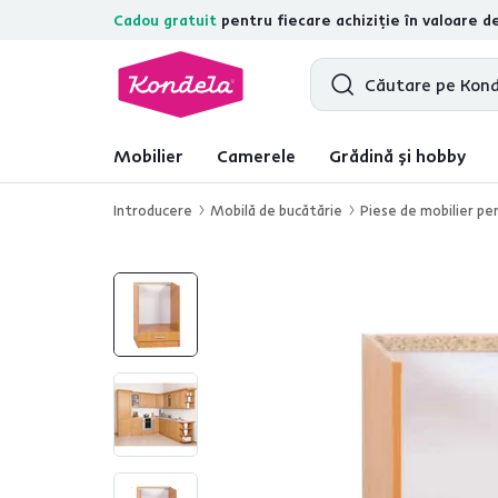
Cadou gratuit
pentru fiecare achiziție în valoare d
4,7
31.157
recenzii de produs verifica
Mobilier
Camerele
Grădină și hobby
Introducere
Mobilă de bucătărie
Piese de mobilier pe