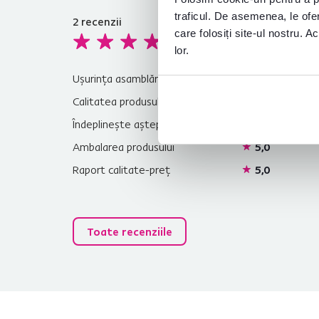
traficul. De asemenea, le ofer
2
recenzii
4,8
care folosiți site-ul nostru. A
lor.
Ușurința asamblării
4,5
Calitatea produsului
4,5
Îndeplinește așteptările
5,0
Ambalarea produsului
5,0
Raport calitate-preț
5,0
Toate recenziile