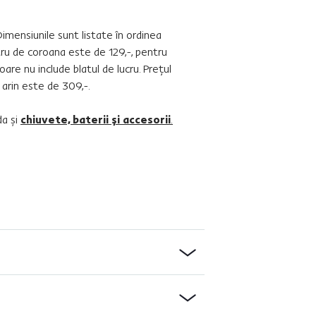
Dimensiunile sunt listate în ordinea
tru de coroana este de 129,-, pentru
are nu include blatul de lucru. Preţul
 arin este de 309,-.
da şi
chiuvete, baterii şi accesorii
.