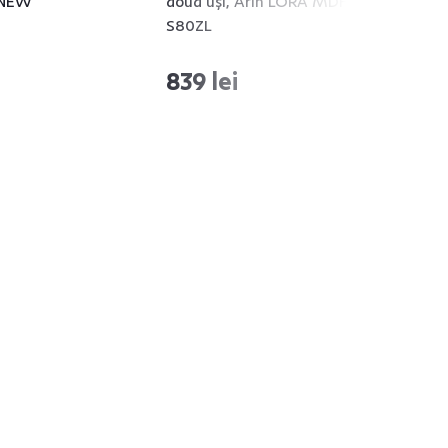
 NEW
două uşi, Arin LORA MDF NEW
S80ZL
839 lei