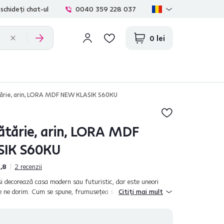
schideți chat-ul
0040 359 228 037
0 lei
ărie, arin, LORA MDF NEW KLASIK S60KU
ătărie, arin, LORA MDF
IK S60KU
,8
2
recenzii
şi decorează casa modern sau futuristic, dar este uneori
 ce ne dorim. Cum se spune, frumuseţea stă în simplitate. De
Citiți mai mult
RA MDF NEW KLASI...