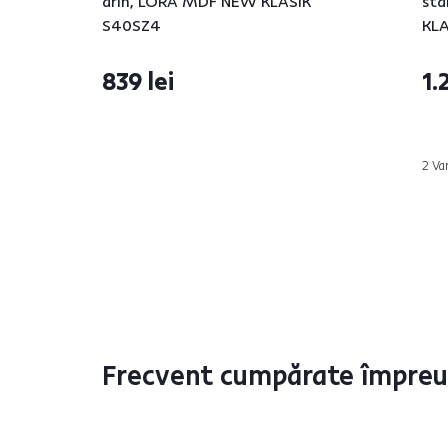
arin, LORA MDF NEW KLASIK
stâ
S40SZ4
KLA
839 lei
1.
2 Va
Frecvent cumpărate împre