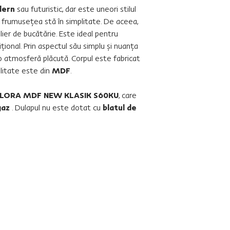
dern
sau futuristic, dar este uneori stilul
 frumuseţea stă în simplitate. De aceea,
ilier de bucătărie. Este ideal pentru
iţional. Prin aspectul său simplu şi nuanţa
 o atmosferă plăcută. Corpul este fabricat
calitate este din
MDF
.
LORA MDF NEW KLASIK S60KU
, care
gaz
. Dulapul nu este dotat cu
blatul de