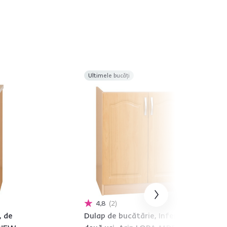
Ultimele bucăți
4,8
2
, de
Dulap de bucătărie, Inferior, Cu