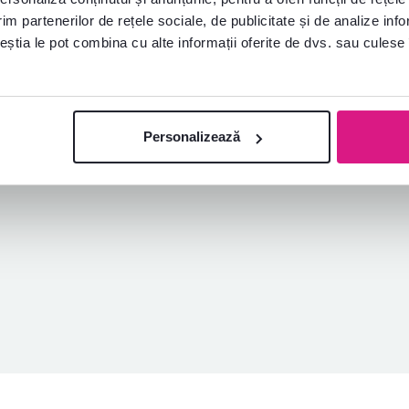
22.11.2023, Nitra,
30.11.2023,
im partenerilor de rețele sociale, de publicitate și de analize info
Slovacia
Bohdanovce
N/trnavou, Slovacia
ceștia le pot combina cu alte informații oferite de dvs. sau culese î
Achiziție verificată
Achiziție verificată
Personalizează