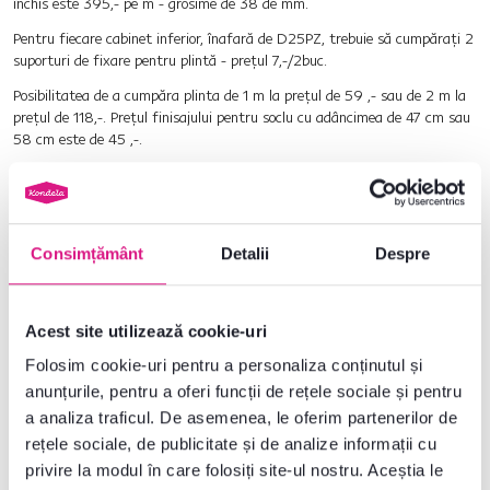
închis este 395,- pe m - grosime de 38 de mm.
Pentru fiecare cabinet inferior, înafară de D25PZ, trebuie să cumpăraţi 2
suporturi de fixare pentru plintă - preţul 7,-/2buc.
Posibilitatea de a cumpăra plinta de 1 m la preţul de 59 ,- sau de 2 m la
preţul de 118,-. Preţul finisajului pentru soclu cu adâncimea de 47 cm sau
58 cm este de 45 ,-.
La dulapurile de bucătărie vă puteţi comanda şi
chiuvete, baterii şi
accesorii
.
Consimțământ
Detalii
Despre
Nr. produs : 0000237882
Acest site utilizează cookie-uri
Parametri de bază
Folosim cookie-uri pentru a personaliza conținutul și
anunțurile, pentru a oferi funcții de rețele sociale și pentru
Dimensiuni și specificații
a analiza traficul. De asemenea, le oferim partenerilor de
rețele sociale, de publicitate și de analize informații cu
Informații despre ambalare
privire la modul în care folosiți site-ul nostru. Aceștia le