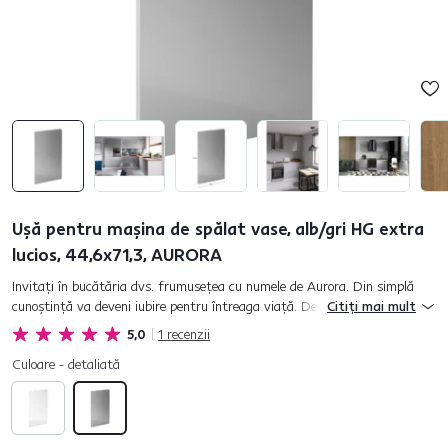
Uşă pentru maşina de spălat vase, alb/gri HG extra
lucios, 44,6x71,3, AURORA
Invitaţi în bucătăria dvs. frumuseţea cu numele de Aurora. Din simplă
cunoştinţă va deveni iubire pentru întreaga viaţă. De mobila de bucătărie
Citiți mai mult
Aurora vă veţi îndrăgosti la prima vedere. Luciul extra...
5,0
1
recenzii
Culoare - detaliată