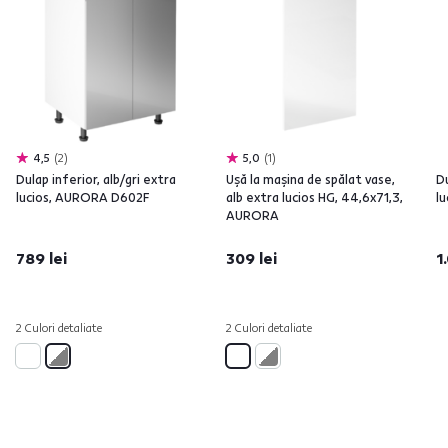
4,5
2
5,0
1
Dulap inferior, alb/gri extra
Uşă la maşina de spălat vase,
Du
lucios, AURORA D602F
alb extra lucios HG, 44,6x71,3,
l
AURORA
789 lei
309 lei
1
2 Culori detaliate
2 Culori detaliate