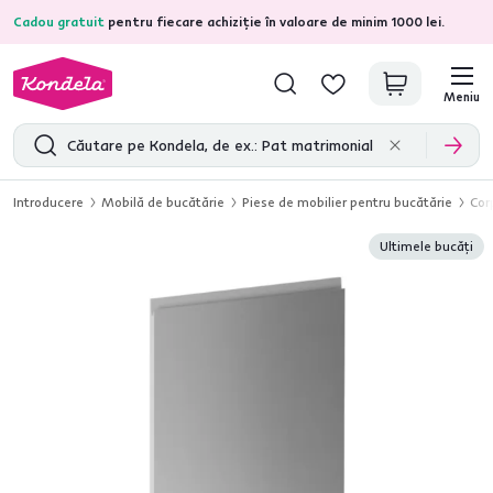
Cadou gratuit
pentru fiecare achiziție în valoare de minim 1000 lei.
4,7
31.375
recenzii de produs verificate
Meniu
Introducere
Mobilă de bucătărie
Piese de mobilier pentru bucătărie
Cor
Ultimele bucăți