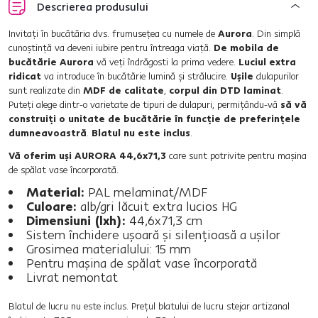
Descrierea produsului
Invitaţi în bucătăria dvs. frumuseţea cu numele de
Aurora
. Din simplă
cunoştinţă va deveni iubire pentru întreaga viaţă.
De mobila de
bucătărie Aurora
vă veţi îndrăgosti la prima vedere.
Luciul extra
ridicat
va introduce în bucătărie lumină şi strălucire.
Uşile
dulapurilor
sunt realizate din
MDF de calitate
,
corpul din DTD laminat
.
Puteţi alege dintr-o varietate de tipuri de dulapuri, permiţându-vă
să vă
construiţi o unitate de bucătărie în funcţie de preferinţele
dumneavoastră
.
Blatul nu este inclus
.
Vă oferim uşi AURORA 44,6x71,3
care sunt potrivite pentru maşina
de spălat vase încorporată.
Material:
PAL melaminat/MDF
Culoare:
alb/gri lăcuit extra lucios HG
Dimensiuni (lxh):
44,6x71,3 cm
Sistem închidere uşoară şi silenţioasă a uşilor
Grosimea materialului: 15 mm
Pentru maşina de spălat vase încorporată
Livrat nemontat
Blatul de lucru nu este inclus. Preţul blatului de lucru stejar artizanal