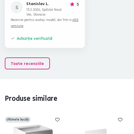
Stanislav L.
stele
5
S
13.2.2026, Spišská Nová
Ves, Slovacia
Recenzie pentru același model, dar într-o
altă
versiune
.
Achiziție verificată
Toate recenziile
Produse similare
Ultimele bucăți