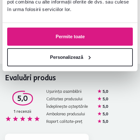
pot combina cu alte informații oferite de dvs. sau culese
în urma folosirii serviciilor lor.
Nu ați găsit informațiile dorite?
Contactați-ne și vă vom ajuta cu plăcere
Permite toate
0040 359 228 037
Deschideți chat-ul
Personalizează
Evaluări produs
Ușurința asamblării
5,0
5,0
Calitatea produsului
5,0
Îndeplinește așteptările
5,0
1
recenzii
Ambalarea produsului
5,0
Raport calitate-preț
5,0