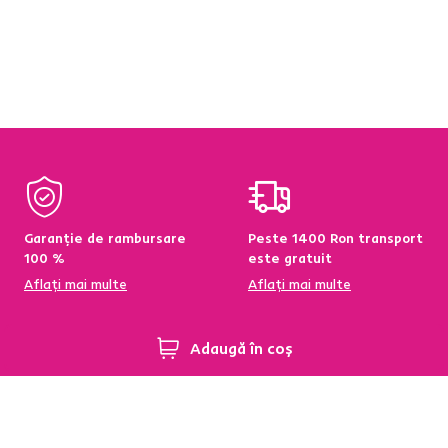
Garanție de rambursare
Peste 1400 Ron transport
100 %
este gratuit
Aflați mai multe
Aflați mai multe
Adaugă în coș
95 % din produse
Condiții de returnare a
disponibile pe stoc în
produselor în termen de
depozitul central
60 de zile