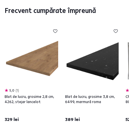
Frecvent cumpărate împreună
5,0
1
Blat de lucru, grosime 2,8 cm,
Blat de lucru, grosime 3,8 cm,
Ch
4262, stejar lancelot
6499, marmură roma
8
329 lei
389 lei
5