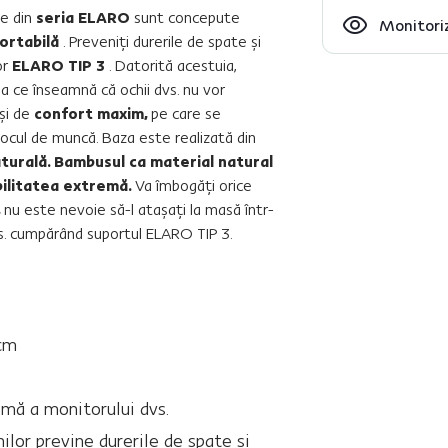
le din
seria ELARO
sunt concepute
Monitoriz
ortabilă
. Preveniţi durerile de spate şi
or
ELARO TIP 3
. Datorită acestuia,
ea ce înseamnă că ochii dvs. nu vor
şi de
confort maxim,
pe care se
ocul de muncă. Baza este realizată din
turală.
Bambusul ca material natural
ibilitatea extremă.
Va îmbogăţi orice
,
nu este nevoie să-l ataşaţi la masă într-
vs. cumpărând suportul ELARO TIP 3.
cm
imă a monitorului dvs.
ilor previne durerile de spate şi