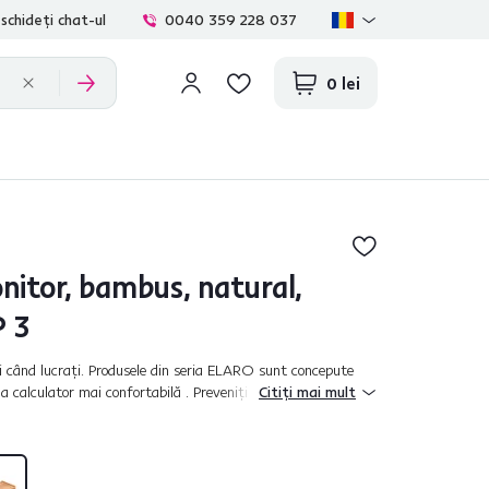
schideți chat-ul
0040 359 228 037
0 lei
itor, bambus, natural,
 3
când lucraţi. Produsele din seria ELARO sunt concepute
 calculator mai confortabilă . Preveniţi durerile de spate şi
Citiți mai mult
portul...