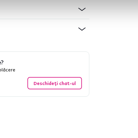
e?
plăcere
Deschideți chat-ul