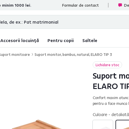
e minim 1000 lei.
te
Formular de contact
De
Accesorii locuință
Pentru copii
Saltele
Suport monitoare
Suport monitor, bambus, natural, ELARO TIP 3
Lichidare stoc
Suport mon
ELARO TIP
Confort maxim atunci 
pentru a face munca la
coloana cervicală cu su
Culoare - detaliată