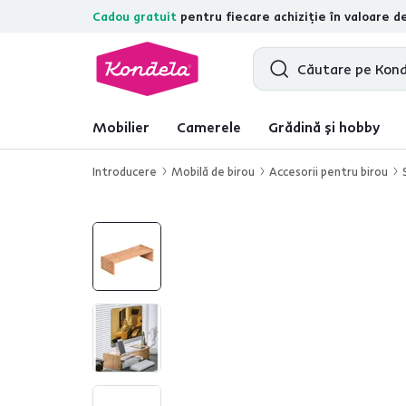
Cadou gratuit
pentru fiecare achiziție în valoare d
4,7
31.211
recenzii de produs verifica
Mobilier
Camerele
Grădină și hobby
Introducere
Mobilă de birou
Accesorii pentru birou