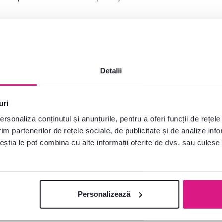
Detalii
ru monitor
ELARO TIP 1
în diferite
uri
 2, Tip 3, Tip 4) poate fi găsită în
rsonaliza conținutul și anunțurile, pentru a oferi funcții de rețele
im partenerilor de rețele sociale, de publicitate și de analize info
ceștia le pot combina cu alte informații oferite de dvs. sau culese î
Personalizează