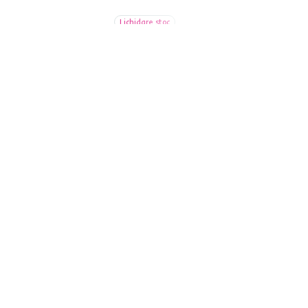
Lichidare stoc
4,3
5
ar sonoma,
Birou cu raft, stejar
EW 029-
natural/alb, TARCAL 140
669 lei