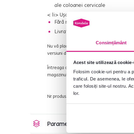
ale coloanei cervicale
< li> Uşor şi durabil
Fără montare pe masă
Livrat montat
Consimțământ
Nu vă place culoarea? Oferim suport pent
versiuni de culoare.
Acest site utilizează cookie-
Întreaga ofertă din seria
ELARO
(Tip 1, Tip
Folosim cookie-uri pentru a pe
magazinul nostru online.
traficul. De asemenea, le ofer
care folosiți site-ul nostru. A
lor.
Nr. produs : 0000300678
Parametri de bază