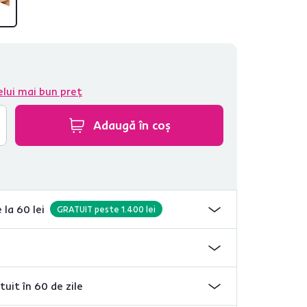
elui mai bun preț
Adaugă în coș
 la 60 lei
GRATUIT peste 1.400 lei
tuit în 60 de zile