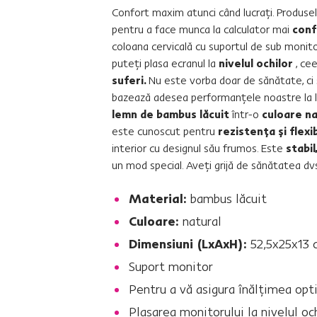
Confort maxim atunci când lucraţi. Produse
pentru a face munca la calculator mai
conf
coloana cervicală cu suportul de sub monit
puteţi plasa ecranul la
nivelul ochilor
, ce
suferi.
Nu este vorba doar de sănătate, ci 
bazează adesea performanţele noastre la l
lemn de bambus lăcuit
într-o
culoare na
este cunoscut pentru
rezistenţa şi flex
interior cu designul său frumos. Este
stabil
un mod special. Aveţi grijă de sănătatea d
Material:
bambus lăcuit
Culoare:
natural
Dimensiuni (LxAxH):
52,5x25x13 
Suport monitor
Pentru a vă asigura înălţimea opt
Plasarea monitorului la nivelul och