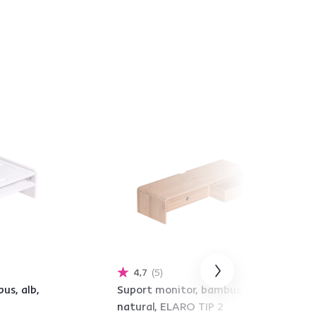
4,7
5
us, alb,
Suport monitor, bambus,
natural, ELARO TIP 2