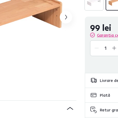
99 lei
Garanția c
Livrare de
Plată
Retur gra