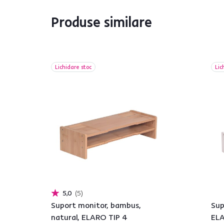
Produse similare
Lichidare stoc
Lic
5,0
5
Suport monitor, bambus,
Sup
natural, ELARO TIP 4
ELA