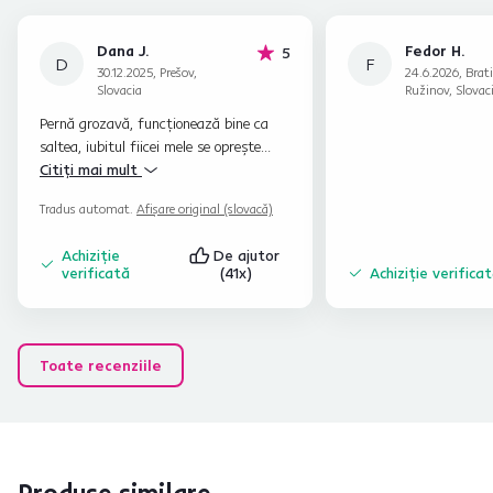
Dana J.
Fedor H.
stele
5
D
F
30.12.2025, Prešov,
24.6.2026, Brati
Slovacia
Ružinov, Slovac
Pernă grozavă, funcționează bine ca
saltea, iubitul fiicei mele se oprește
imediat și adoarme pe ea. O recomand
Citiți mai mult
cu căldură pentru copii să se joace pe
Tradus automat.
Afișare original (slovacă)
ea.
Achiziție
De ajutor
verificată
(41x)
Achiziție verifica
Toate recenziile