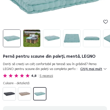
Pernă pentru scaune din paleţi, mentă, LEGNO
Doriţi să creaţi un colţ confortabil pe terasă sau în grădină? Perna
LEGNO pentru scaune din paleţi va completa perfect mobilierul
Citiți mai mult
dumneavoastră modern de grădină şi va avea grijă de confortul dumn...
4,8
5
recenzii
Culoare - detaliată