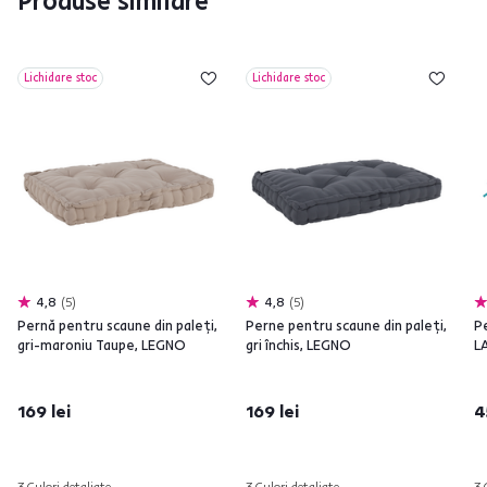
Produse similare
Lichidare stoc
Lichidare stoc
4,8
5
4,8
5
Pernă pentru scaune din paleţi,
Perne pentru scaune din paleţi,
P
gri-maroniu Taupe, LEGNO
gri închis, LEGNO
L
169 lei
169 lei
4
3 Culori detaliate
3 Culori detaliate
3 