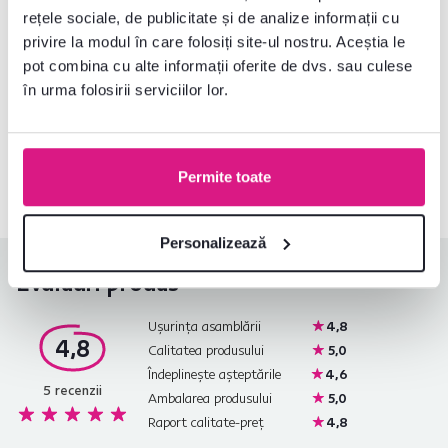
Informații despre ambalare
rețele sociale, de publicitate și de analize informații cu
privire la modul în care folosiți site-ul nostru. Aceștia le
pot combina cu alte informații oferite de dvs. sau culese
în urma folosirii serviciilor lor.
Nu ați găsit informațiile dorite?
Contactați-ne și vă vom ajuta cu plăcere
0040 359 228 037
Deschideți chat-ul
Permite toate
Personalizează
Evaluări produs
Ușurința asamblării
4,8
4,8
Calitatea produsului
5,0
Îndeplinește așteptările
4,6
5
recenzii
Ambalarea produsului
5,0
Raport calitate-preț
4,8