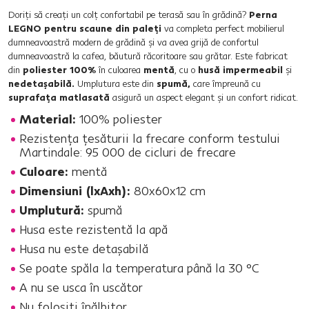
Doriţi să creaţi un colţ confortabil pe terasă sau în grădină?
Perna
LEGNO pentru scaune din paleţi
va completa perfect mobilierul
dumneavoastră modern de grădină şi va avea grijă de confortul
dumneavoastră la cafea, băutură răcoritoare sau grătar. Este fabricat
din
poliester 100%
în culoarea
mentă
, cu o
husă impermeabil
şi
nedetaşabilă.
Umplutura este din
spumă,
care împreună cu
suprafaţa matlasată
asigură un aspect elegant şi un confort ridicat.
Material:
100% poliester
Rezistenţa ţesăturii la frecare conform testului
Martindale: 95 000 de cicluri de frecare
Culoare:
mentă
Dimensiuni (lxAxh):
80x60x12 cm
Umplutură:
spumă
Husa este rezistentă la apă
Husa nu este detaşabilă
Se poate spăla la temperatura până la 30 °C
A nu se usca în uscător
Nu folosiţi înălbitor