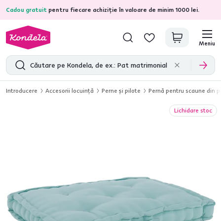
Cadou gratuit
pentru fiecare achiziție în valoare de minim 1000 lei.
4,7
31.211
recenzii de produs verificate
Meniu
Introducere
Accesorii locuinţă
Perne şi pilote
Pernă pentru scaune din p
Lichidare stoc